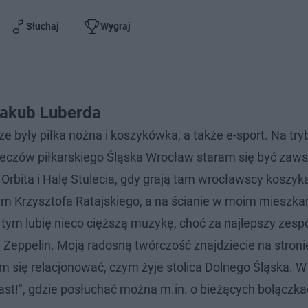
Słuchaj
Wygraj
akub Luberda
e były piłka nożna i koszykówka, a także e-sport. Na tr
eczów piłkarskiego Śląska Wrocław staram się być zaws
Orbita i Halę Stulecia, gdy grają tam wrocławscy koszyk
 Krzysztofa Ratajskiego, a na ścianie w moim mieszkan
 tym lubię nieco cięższą muzykę, choć za najlepszy zesp
ppelin. Moją radosną twórczość znajdziecie na stroni
am się relacjonować, czym żyje stolica Dolnego Śląska. 
t!", gdzie posłuchać można m.in. o bieżących bolączka