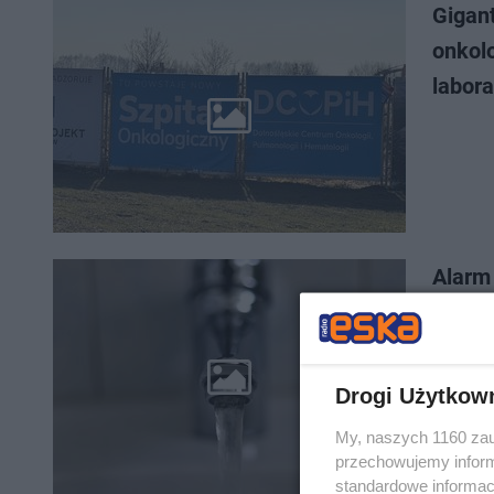
Gigan
onkolo
labor
Alarm
skażon
Drogi Użytkow
My, naszych 1160 zau
przechowujemy informa
standardowe informac