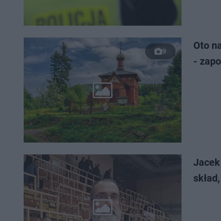
Oto n
9
- zap
Jacek
skład,