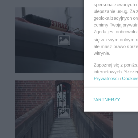
spersonalizowanych re
ulepszanie usług. Za
Poran
geolokalizacyjnych or
osoby 
cenimy Twoją prywatno
Zgoda jest dobrowoln
się w lewym dolnym r
ale masz prawo sprzec
witrynie.
Zapoznaj się z poniż
internetowych. Szcze
Prywatności
i
Cookie
Mostek
przec
PARTNERZY