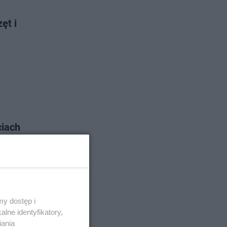
ęt i
ciach
y dostęp i
lne identyfikatory,
iania