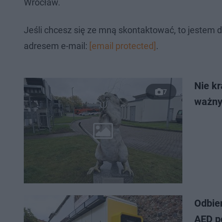
Wrocław.
Jeśli chcesz się ze mną skontaktować, to jestem d
adresem e-mail:
[email protected]
.
Nie k
7
ważny
Odbier
AED p