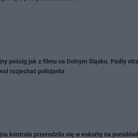
jny pościg jak z filmu na Dolnym Śląsku. Padły strz
ał rozjechać policjanta
jna kontrola przerodziła się w eskortę na porodów