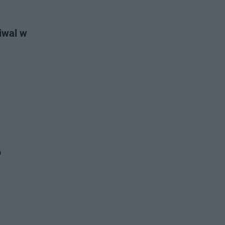
iwal w
o