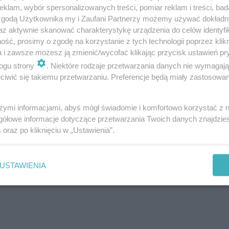
klam, wybór spersonalizowanych treści, pomiar reklam i treści, bad
 zgodą Użytkownika my i Zaufani Partnerzy możemy używać dokład
ny huk w Jedlinie-Zdroju. Wybuch gazu w kamienic
az aktywnie skanować charakterystykę urządzenia do celów identyfi
w szpitalu
ść, prosimy o zgodę na korzystanie z tych technologii poprzez klikn
a i zawsze możesz ją zmienić/wycofać klikając przycisk ustawień pr
ogu strony
. Niektóre rodzaje przetwarzania danych nie wymagaj
iwić się takiemu przetwarzaniu. Preferencje będą miały zastosowanie
szymi informacjami, abyś mógł świadomie i komfortowo korzystać z
gółowe informacje dotyczące przetwarzania Twoich danych znajdzi
s
oraz po kliknięciu w „Ustawienia”.
 Pokutnic we Wrocławiu. Legenda, od której ciark
hodzą po plecach
USTAWIENIA