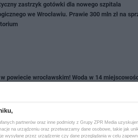
tyczny zastrzyk gotówki dla nowego szpitala
gicznego we Wrocławiu. Prawie 300 mln zł na sprz
atorium
 w powiecie wrocławskim! Woda w 14 miejscowoś
a bakteriami coli. Nie wolno jej pić!
niku,
fanych partnerów oraz inne podmioty z Grupy ZPR Media uzyskujem
cje na urządzeniu oraz przetwarzamy dane osobowe, takie jak unika
je wysyłane przez urządzenie czy dane przeglądania w celu zapewn