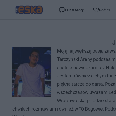
ESKA Story
Dołącz
J
Moją największą pasją zawsz
Tarczyński Areny podczas m
chętnie odwiedzam też Halę 
Jestem również cichym fanem
piękna tarcza do darta. Poza
wszechczasów uważam Led Ze
Wroclaw.eska.pl, gdzie star
chwilach rozmawiam również w "O Bogowie, Podcas