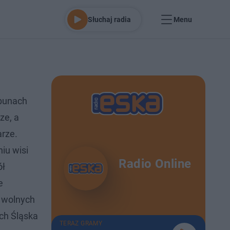
Słuchaj radia
Menu
ybunach
ze, a
arze.
iu wisi
Radio Online
ół
e
W wolnych
ch Śląska
TERAZ GRAMY