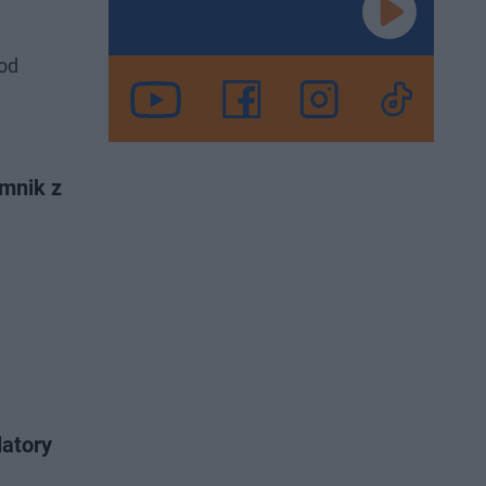
pod
omnik z
latory