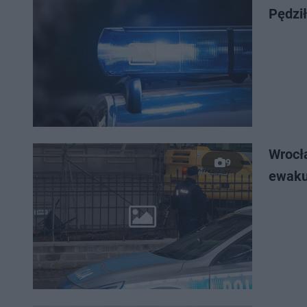
Pędził
Wrocł
9
ewaku