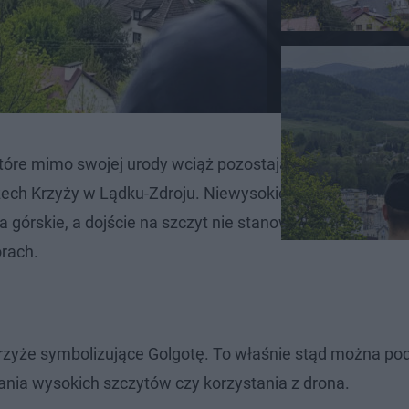
 które mimo swojej urody wciąż pozostają poza głównym 
rzech Krzyży w Lądku-Zdroju. Niewysokie wzniesienie ofe
a górskie, a dojście na szczyt nie stanowi większego wy
órach.
krzyże symbolizujące Golgotę. To właśnie stąd można po
nia wysokich szczytów czy korzystania z drona.