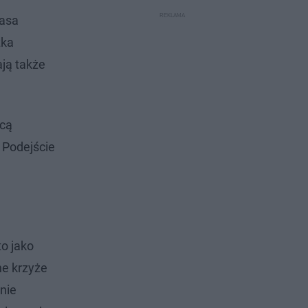
rasa
żka
ają także
icą
 Podejście
to jako
ne krzyże
nie