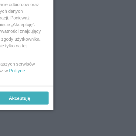
anie odbiorców oraz
nych danych
kacji. Ponieważ
ięcie „Akceptuję”.
ywatności znajdujący
ą zgody użytkownika,
ownych
 tylko na tej
 naszych serwisów
esz w
Polityce
Akceptuję