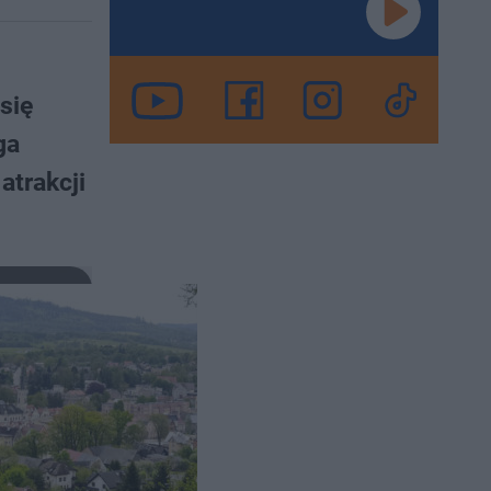
się
ga
atrakcji