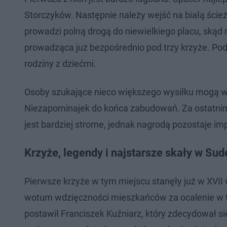
Storczyków. Następnie należy wejść na białą ści
prowadzi polną drogą do niewielkiego placu, ską
prowadząca już bezpośrednio pod trzy krzyże. Pode
rodziny z dziećmi.
Osoby szukające nieco większego wysiłku mogą wy
Niezapominajek do końca zabudowań. Za ostatnim
jest bardziej strome, jednak nagrodą pozostaje i
Krzyże, legendy i najstarsze skały w Sud
Pierwsze krzyże w tym miejscu stanęły już w XVII 
wotum wdzięczności mieszkańców za ocalenie w t
postawił Franciszek Kuźniarz, który zdecydował si