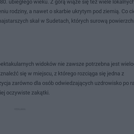
80. ubiegłego wieku. Z górą wiąże się też wiele lokalnych
iu rodziny, a nawet o skarbie ukrytym pod ziemią. Co c
 najstarszych skał w Sudetach, których surową powierzc
spektakularnych widoków nie zawsze potrzebna jest wiel
naleźć się w miejscu, z którego rozciąga się jedna z
zycja zarówno dla osób odwiedzających uzdrowisko po r
iej oczywiste zakątki.