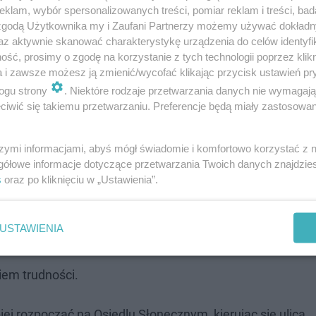
klam, wybór spersonalizowanych treści, pomiar reklam i treści, bad
 zgodą Użytkownika my i Zaufani Partnerzy możemy używać dokład
iarki.
az aktywnie skanować charakterystykę urządzenia do celów identyfi
ść, prosimy o zgodę na korzystanie z tych technologii poprzez klikn
a i zawsze możesz ją zmienić/wycofać klikając przycisk ustawień pr
zą popularnością wśród miłośników fotografii. Wielu
ogu strony
. Niektóre rodzaje przetwarzania danych nie wymagaj
 jest jednym z najlepszych punktów na wykonanie efekt
iwić się takiemu przetwarzaniu. Preferencje będą miały zastosowanie
cznościowych.
szymi informacjami, abyś mógł świadomie i komfortowo korzystać z
gółowe informacje dotyczące przetwarzania Twoich danych znajdzi
s
oraz po kliknięciu w „Ustawienia”.
zybko oceniłam to miasto"
USTAWIENIA
iem trudności.
iej rozpocząć na Osiedlu Słonecznym, kierując się ulicą