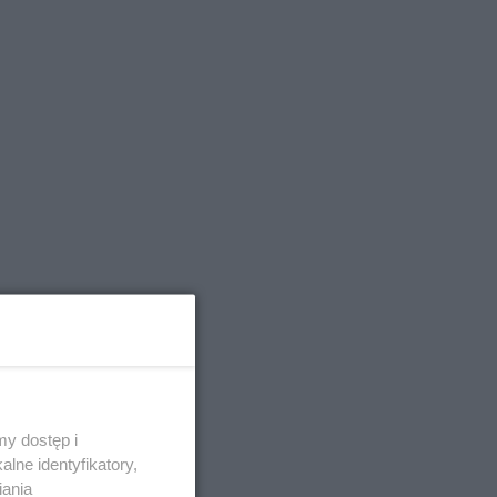
Zdrój
y dostęp i
lne identyfikatory,
iania