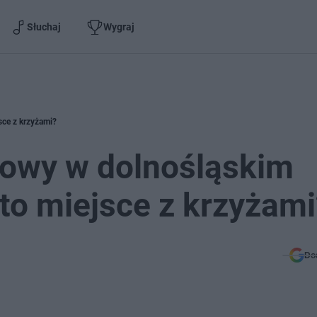
Słuchaj
Wygraj
sce z krzyżami?
kowy w dolnośląskim
to miejsce z krzyżami
Do