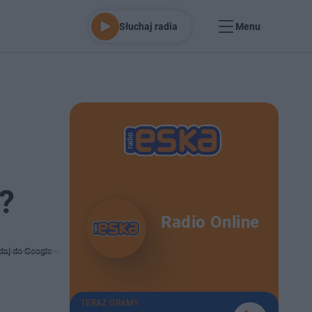
Słuchaj radia
Menu
?
Radio Online
daj do Google
TERAZ GRAMY