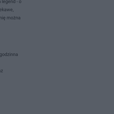
 legend - o
iekawe,
hnię można
ogodzinna
az