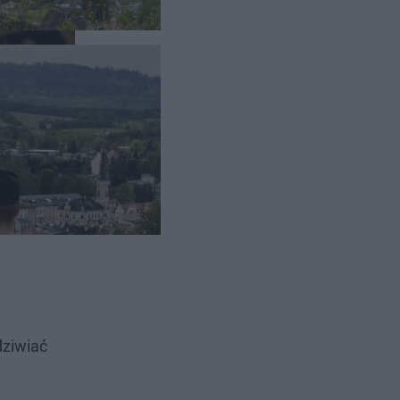
szlakiem
ruje
zwania
dziwiać