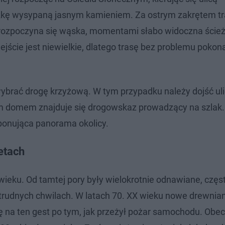
eżkę wysypaną jasnym kamieniem. Za ostrym zakrętem t
d rozpoczyna się wąska, momentami słabo widoczna ście
jście jest niewielkie, dlatego trasę bez problemu pokon
brać drogę krzyżową. W tym przypadku należy dojść ul
 domem znajduje się drogowskaz prowadzący na szlak.
mponująca panorama okolicy.
etach
wieku. Od tamtej pory były wielokrotnie odnawiane, częs
rudnych chwilach. W latach 70. XX wieku nowe drewnia
ę na ten gest po tym, jak przeżył pożar samochodu. Obec