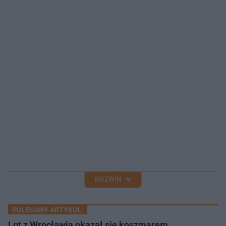
ROZWIŃ
POLECANY ARTYKUŁ:
Lot z Wrocławia okazał się koszmarem.