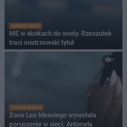
SKOKI DO WODY
ME w skokach do wody. Rzeszutek
traci mistrzowski tytuł
31
GORĄCE ZDJĘCIA
Żona Leo Messiego wywołała
poruszenie w sieci. Antonela