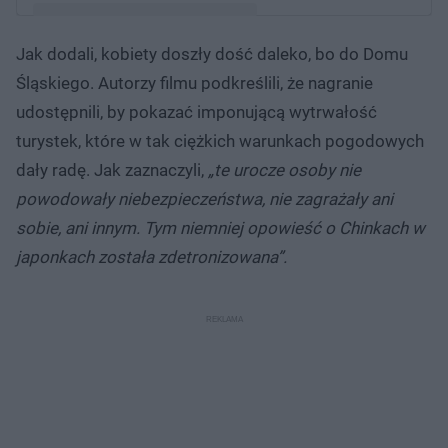
Jak dodali, kobiety doszły dość daleko, bo do Domu
Post udostępniony przez aleks (@nury_i_gory)
Śląskiego. Autorzy filmu podkreślili, że nagranie
udostępnili, by pokazać imponującą wytrwałość
turystek, które w tak ciężkich warunkach pogodowych
dały radę. Jak zaznaczyli,
„te urocze osoby nie
powodowały niebezpieczeństwa, nie zagrażały ani
sobie, ani innym. Tym niemniej opowieść o Chinkach w
japonkach została zdetronizowana”.