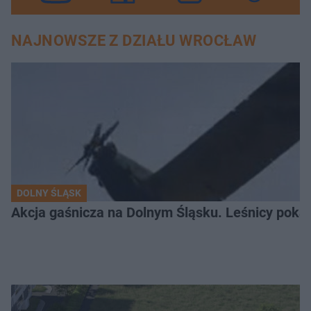
NAJNOWSZE Z DZIAŁU WROCŁAW
DOLNY ŚLĄSK
Akcja gaśnicza na Dolnym Śląsku. Leśnicy pokaza