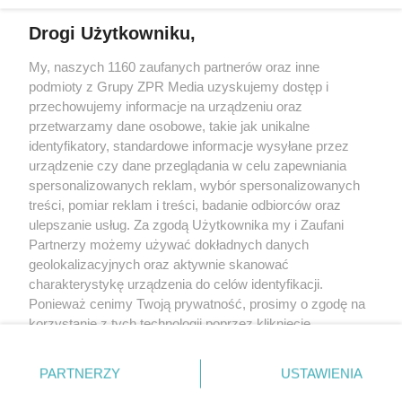
Drogi Użytkowniku,
My, naszych 1160 zaufanych partnerów oraz inne
Żaden utwór zamieszczony w serwisie nie może być powielany i
podmioty z Grupy ZPR Media uzyskujemy dostęp i
rozpowszechniany lub dalej rozpowszechniany w jakikolwiek sposób (w
tym także elektroniczny lub mechaniczny) na jakimkolwiek polu
przechowujemy informacje na urządzeniu oraz
eksploatacji w jakiejkolwiek formie, włącznie z umieszczaniem w Internecie
przetwarzamy dane osobowe, takie jak unikalne
bez pisemnej zgody właściciela praw. Jakiekolwiek użycie lub
identyfikatory, standardowe informacje wysyłane przez
wykorzystanie utworów w całości lub w części z naruszeniem prawa, tzn.
bez właściwej zgody, jest zabronione pod groźbą kary i może być ścigane
urządzenie czy dane przeglądania w celu zapewniania
prawnie.
spersonalizowanych reklam, wybór spersonalizowanych
treści, pomiar reklam i treści, badanie odbiorców oraz
ulepszanie usług. Za zgodą Użytkownika my i Zaufani
Partnerzy możemy używać dokładnych danych
geolokalizacyjnych oraz aktywnie skanować
charakterystykę urządzenia do celów identyfikacji.
Ponieważ cenimy Twoją prywatność, prosimy o zgodę na
O nas
korzystanie z tych technologii poprzez kliknięcie
Informacje prawne
„Akceptuję”. Zgoda jest dobrowolna i zawsze możesz ją
zmienić/wycofać klikając przycisk ustawień prywatności
Nasze serwisy
PARTNERZY
USTAWIENIA
znajdujący się w lewym dolnym rogu strony
. Niektóre