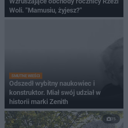
Wzruszające obchody rocznicy Rzezi
Woli. "Mamusiu, żyjesz?"
SMUTNE WIEŚCI
Odszedł wybitny naukowiec i
konstruktor. Miał swój udział w
historii marki Zenith
75