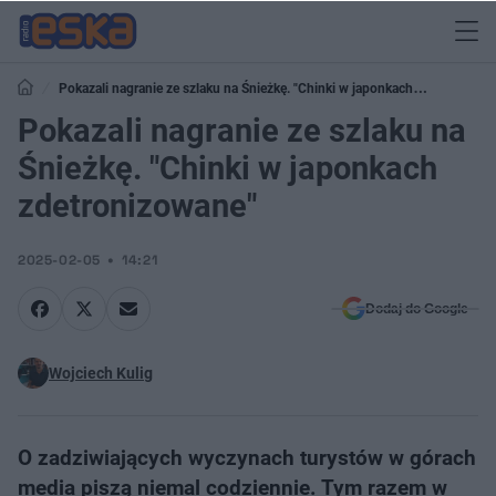
Pokazali nagranie ze szlaku na Śnieżkę. "Chinki w japonkach
zdetronizowane"
Pokazali nagranie ze szlaku na
Śnieżkę. "Chinki w japonkach
zdetronizowane"
2025-02-05
14:21
Dodaj do Google
Wojciech Kulig
O zadziwiających wyczynach turystów w górach
media piszą niemal codziennie. Tym razem w