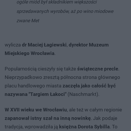
ogóle miód był składnikiem większości
sprzedawanych wyrobów, aż po wino miodowe
zwane Met
wylicza
dr Maciej Łagiewski
,
dyrektor Muzeum
Miejskiego Wrocławia
.
Popularnością cieszyły się także
świąteczne precle
.
Nieprzypadkowo zresztą północna strona głównego
placu handlowego miasta
zaczęła jako całość być
nazywana "Targiem Łakoci"
(Naschmarkt).
W XVII wieku we Wrocławiu
, ale też w całym regionie
zapanował istny szał na inną nowinkę
. Jak podaje
tradycja, wprowadziła ją
księżna Dorota Sybilla
. To