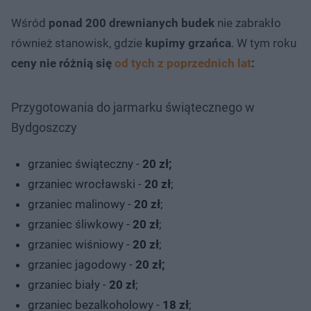
Wśród
ponad 200 drewnianych budek
nie zabrakło
również stanowisk, gdzie
kupimy grzańca
. W tym roku
ceny nie różnią się
od tych z poprzednich lat
:
Przygotowania do jarmarku świątecznego w
Bydgoszczy
grzaniec świąteczny -
20 zł;
grzaniec wrocławski -
20 zł
;
grzaniec malinowy -
20 zł
;
grzaniec śliwkowy -
20 zł
;
grzaniec wiśniowy -
20 zł
;
grzaniec jagodowy -
20 zł;
grzaniec biały -
20 zł
;
grzaniec bezalkoholowy -
18 zł
;