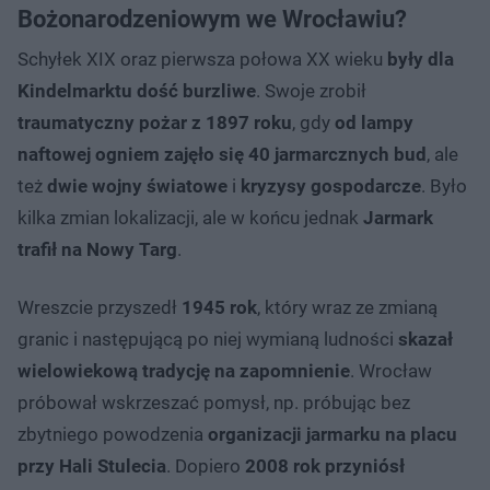
Bożonarodzeniowym we Wrocławiu?
Schyłek XIX oraz pierwsza połowa XX wieku
były dla
Kindelmarktu dość burzliwe
. Swoje zrobił
traumatyczny pożar z 1897 roku
, gdy
od lampy
naftowej ogniem zajęło się 40 jarmarcznych bud
, ale
też
dwie wojny światowe
i
kryzysy gospodarcze
. Było
kilka zmian lokalizacji, ale w końcu jednak
Jarmark
trafił na Nowy Targ
.
Wreszcie przyszedł
1945 rok
, który wraz ze zmianą
granic i następującą po niej wymianą ludności
skazał
wielowiekową tradycję na zapomnienie
. Wrocław
próbował wskrzeszać pomysł, np. próbując bez
zbytniego powodzenia
organizacji jarmarku na placu
przy Hali Stulecia
. Dopiero
2008 rok przyniósł