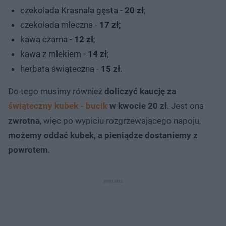
czekolada Krasnala gęsta -
20 zł
;
czekolada mleczna -
17 zł;
kawa czarna -
12 zł
;
kawa z mlekiem -
14 zł
;
herbata świąteczna -
15 zł
.
Do tego musimy również
doliczyć kaucję za
świąteczny kubek - bucik
w kwocie 20 zł
. Jest ona
zwrotna
, więc po wypiciu rozgrzewającego napoju,
możemy oddać kubek, a pieniądze dostaniemy z
powrotem
.