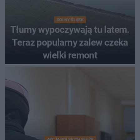
DOLNY ŚLĄSK
Tłumy wypoczywają tu latem.
Teraz popularny zalew czeka
wielki remont
AKCJA POLSKICH SŁUŻB