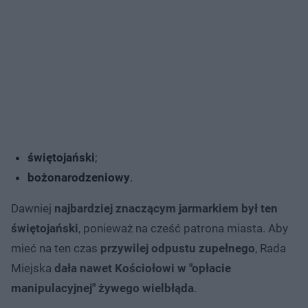
świętojański
;
bożonarodzeniowy
.
Dawniej
najbardziej znaczącym jarmarkiem był ten
świętojański
, ponieważ na cześć patrona miasta. Aby
mieć na ten czas
przywilej odpustu zupełnego
, Rada
Miejska
dała nawet Kościołowi w "opłacie
manipulacyjnej" żywego wielbłąda
.