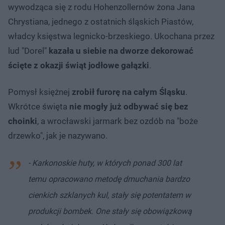
wywodząca się z rodu Hohenzollernów żona Jana
Chrystiana, jednego z ostatnich śląskich Piastów,
władcy księstwa legnicko-brzeskiego. Ukochana przez
lud "Dorel"
kazała u siebie na dworze dekorować
ścięte z okazji świąt jodłowe gałązki
.
Pomysł księżnej
zrobił furorę na całym Śląsku
.
Wkrótce święta
nie mogły już odbywać się bez
choinki
, a wrocławski jarmark bez ozdób na "boże
drzewko", jak je nazywano.
- Karkonoskie huty, w których ponad 300 lat
temu opracowano metodę dmuchania bardzo
cienkich szklanych kul, stały się potentatem w
produkcji bombek. One stały się obowiązkową