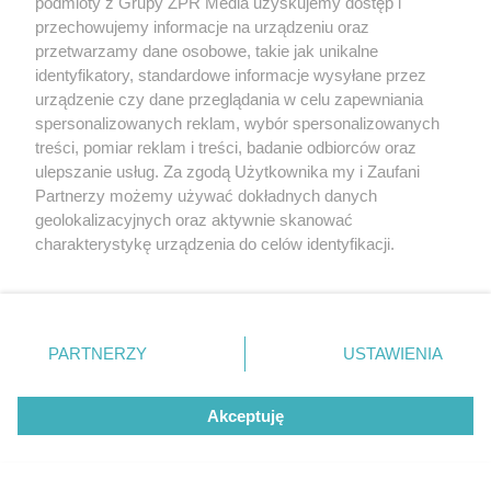
zniknął. Rodzina apeluje o
podmioty z Grupy ZPR Media uzyskujemy dostęp i
przechowujemy informacje na urządzeniu oraz
pomoc w poszukiwaniach 59-
przetwarzamy dane osobowe, takie jak unikalne
identyfikatory, standardowe informacje wysyłane przez
latka
urządzenie czy dane przeglądania w celu zapewniania
spersonalizowanych reklam, wybór spersonalizowanych
treści, pomiar reklam i treści, badanie odbiorców oraz
ulepszanie usług. Za zgodą Użytkownika my i Zaufani
Partnerzy możemy używać dokładnych danych
geolokalizacyjnych oraz aktywnie skanować
charakterystykę urządzenia do celów identyfikacji.
Ponieważ cenimy Twoją prywatność, prosimy o zgodę na
korzystanie z tych technologii poprzez kliknięcie
„Akceptuję”. Zgoda jest dobrowolna i zawsze możesz ją
zmienić/wycofać klikając przycisk ustawień prywatności
Z REGIONU
PARTNERZY
USTAWIENIA
Powiat łosicki: Podczas spaceru po
znajdujący się w lewym dolnym rogu strony
. Niektóre
rodzaje przetwarzania danych nie wymagają zgody
lesie znalazła granat moździerzowy!
Akceptuję
użytkownika, ale masz prawo sprzeciwić się takiemu
przetwarzaniu. Preferencje będą miały zastosowanie tylko
na tej witrynie.