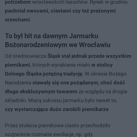
potrzebom
wrocławskich łasuchów. Rynek w grudniu
pachniał owocami, ciastami czy też prażonymi
orzechami
.
To był hit na dawnym Jarmarku
Bożonarodzeniowym we Wrocławiu
Od średniowiecza
Śląsk stał jednak przede wszystkim
piernikami
, których wyrabianie miało
w stolicy
Dolnego Śląska potężną tradycję
. W okresie Bożego
Narodzenia
stawały się one pożądanym, choć dość
długo ekskluzywnym towarem
ze względu na drogie
składniki. Miarą sukcesu jarmarku było nawet to,
czy wystarczająco dużo zarobili piernikarze
.
Przez stulecia piernikowe ciasto przechodziło
oczywiście rozmaite ewolucje, np. gdy