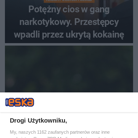
Potężny cios w gang
narkotykowy. Przestępcy
wpadli przez ukrytą kokainę
ZAGINIĘCIE W WARSZAWIE
Drogi Użytkowniku,
Adam wyszedł na rower i
My, naszych 1162 zaufanych partnerów oraz inne