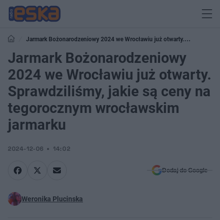
Jarmark Bożonarodzeniowy 2024 we Wrocławiu już otwarty.
Sprawdziliśmy, jakie są ceny na tegorocznym wrocławskim jarmarku
Jarmark Bożonarodzeniowy
2024 we Wrocławiu już otwarty.
Sprawdziliśmy, jakie są ceny na
tegorocznym wrocławskim
jarmarku
2024-12-06
14:02
Dodaj do Google
Weronika Plucinska