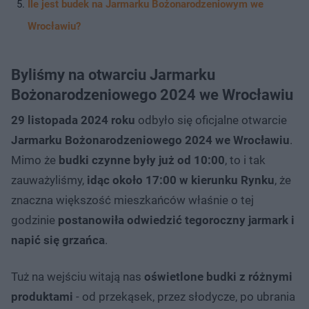
Ile jest budek na Jarmarku Bożonarodzeniowym we
Wrocławiu?
Byliśmy na otwarciu Jarmarku
Bożonarodzeniowego 2024 we Wrocławiu
29 listopada 2024 roku
odbyło się oficjalne otwarcie
Jarmarku Bożonarodzeniowego 2024 we Wrocławiu
.
Mimo że
budki czynne były już od 10:00
, to i tak
zauważyliśmy,
idąc około 17:00 w kierunku Rynku
, że
znaczna większość mieszkańców właśnie o tej
godzinie
postanowiła odwiedzić tegoroczny jarmark i
napić się grzańca
.
Tuż na wejściu witają nas
oświetlone budki z różnymi
produktami
- od przekąsek, przez słodycze, po ubrania