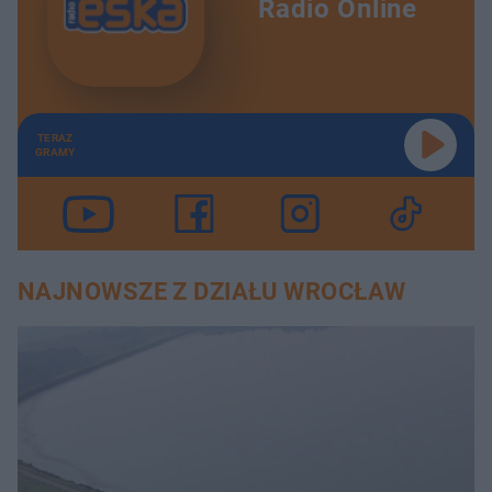
Radio Online
TERAZ
GRAMY
NAJNOWSZE Z DZIAŁU WROCŁAW