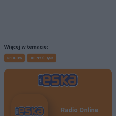
GŁOGÓW
DOLNY ŚLĄSK
Radio Online