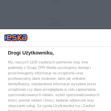
Drogi Użytkowniku,
My, naszych 1160 zaufanych partnerów oraz inne
Żaden utwór zamieszczony w serwisie nie może być powielany i
podmioty z Grupy ZPR Media uzyskujemy dostęp i
rozpowszechniany lub dalej rozpowszechniany w jakikolwiek sposób (w
tym także elektroniczny lub mechaniczny) na jakimkolwiek polu
przechowujemy informacje na urządzeniu oraz
eksploatacji w jakiejkolwiek formie, włącznie z umieszczaniem w Internecie
przetwarzamy dane osobowe, takie jak unikalne
bez pisemnej zgody właściciela praw. Jakiekolwiek użycie lub
wykorzystanie utworów w całości lub w części z naruszeniem prawa, tzn.
identyfikatory, standardowe informacje wysyłane przez
bez właściwej zgody, jest zabronione pod groźbą kary i może być ścigane
urządzenie czy dane przeglądania w celu zapewniania
prawnie.
spersonalizowanych reklam, wybór spersonalizowanych
treści, pomiar reklam i treści, badanie odbiorców oraz
ulepszanie usług. Za zgodą Użytkownika my i Zaufani