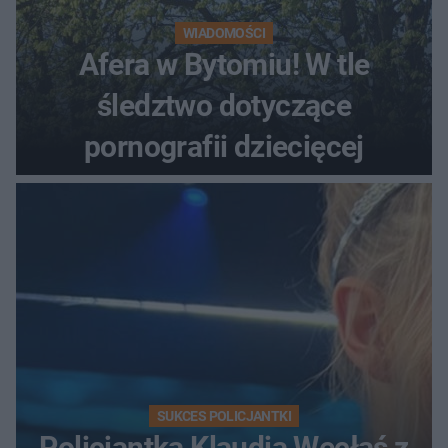
WIADOMOŚCI
Afera w Bytomiu! W tle
śledztwo dotyczące
pornografii dziecięcej
SUKCES POLICJANTKI
Policjantka Klaudia Węcłaś z