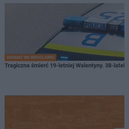
DRAMAT WE WROCŁAWIU
Tragiczna śmierć 19-letniej Walentyny. 38-late