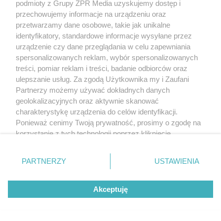
podmioty z Grupy ZPR Media uzyskujemy dostęp i
przechowujemy informacje na urządzeniu oraz
przetwarzamy dane osobowe, takie jak unikalne
identyfikatory, standardowe informacje wysyłane przez
urządzenie czy dane przeglądania w celu zapewniania
spersonalizowanych reklam, wybór spersonalizowanych
TENIS ZIEMNY
treści, pomiar reklam i treści, badanie odbiorców oraz
Weronika Falkowska z
ulepszanie usług. Za zgodą Użytkownika my i Zaufani
Partnerzy możemy używać dokładnych danych
tytułem w Warszawie. Zobacz
geolokalizacyjnych oraz aktywnie skanować
wynik polskiego finału debla
charakterystykę urządzenia do celów identyfikacji.
Ponieważ cenimy Twoją prywatność, prosimy o zgodę na
korzystanie z tych technologii poprzez kliknięcie
„Akceptuję”. Zgoda jest dobrowolna i zawsze możesz ją
zmienić/wycofać klikając przycisk ustawień prywatności
PARTNERZY
USTAWIENIA
znajdujący się w lewym dolnym rogu strony
. Niektóre
rodzaje przetwarzania danych nie wymagają zgody
Akceptuję
użytkownika, ale masz prawo sprzeciwić się takiemu
przetwarzaniu. Preferencje będą miały zastosowanie tylko
na tej witrynie.