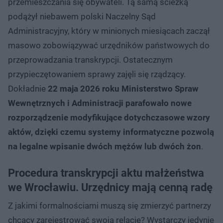
przemieszczania się obywateli. Tą samą ścieżką
podążył niebawem polski Naczelny Sąd
Administracyjny, który w minionych miesiącach zaczął
masowo zobowiązywać urzędników państwowych do
przeprowadzania transkrypcji. Ostatecznym
przypieczętowaniem sprawy zajęli się rządzący.
Dokładnie
22 maja 2026 roku Ministerstwo Spraw
Wewnętrznych i Administracji parafowało nowe
rozporządzenie modyfikujące dotychczasowe wzory
aktów, dzięki czemu systemy informatyczne pozwolą
na legalne wpisanie dwóch mężów lub dwóch żon
.
Procedura transkrypcji aktu małżeństwa
we Wrocławiu. Urzędnicy mają cenną radę
Z jakimi formalnościami muszą się zmierzyć partnerzy
chcący zarejestrować swoją relację? Wystarczy jedynie