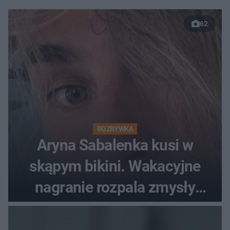
62
ROZRYWKA
Aryna Sabalenka kusi w
skąpym bikini. Wakacyjne
nagranie rozpala zmysły
fanów