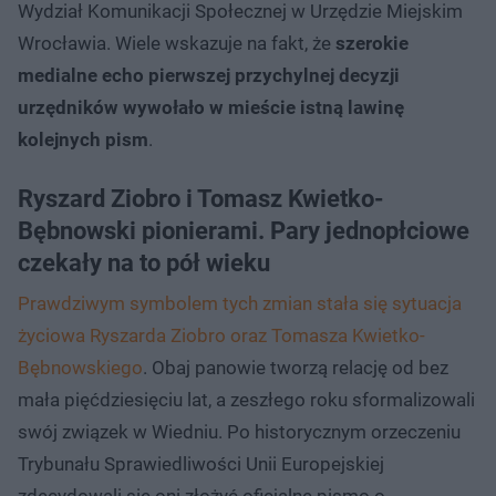
Wydział Komunikacji Społecznej w Urzędzie Miejskim
Wrocławia. Wiele wskazuje na fakt, że
szerokie
medialne echo pierwszej przychylnej decyzji
urzędników wywołało w mieście istną lawinę
kolejnych pism
.
Ryszard Ziobro i Tomasz Kwietko-
Bębnowski pionierami. Pary jednopłciowe
czekały na to pół wieku
Prawdziwym symbolem tych zmian stała się sytuacja
życiowa Ryszarda Ziobro oraz Tomasza Kwietko-
Bębnowskiego
. Obaj panowie tworzą relację od bez
mała pięćdziesięciu lat, a zeszłego roku sformalizowali
swój związek w Wiedniu. Po historycznym orzeczeniu
Trybunału Sprawiedliwości Unii Europejskiej
zdecydowali się oni złożyć oficjalne pismo o