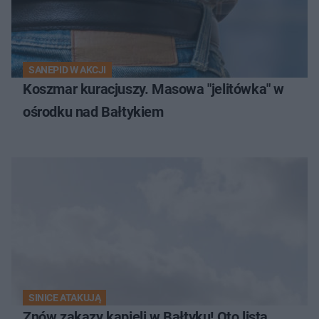
SANEPID W AKCJI
Koszmar kuracjuszy. Masowa "jelitówka" w
ośrodku nad Bałtykiem
SINICE ATAKUJĄ
Znów zakazy kąpieli w Bałtyku! Oto lista