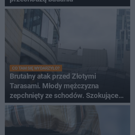
CO TAM SIĘ WYDARZYŁO?
Brutalny atak przed Złotymi
Tarasami. Młody mężczyzna
zepchnięty ze schodów. Szokujące
nagranie krąży po sieci