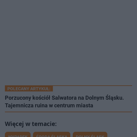
POLECANY ARTYKUŁ:
Porzucony kościół Salwatora na Dolnym Śląsku.
Tajemnicza ruina w centrum miasta
WYPADEK
ŚRODA ŚLĄSKA
DOLNY ŚLĄSK