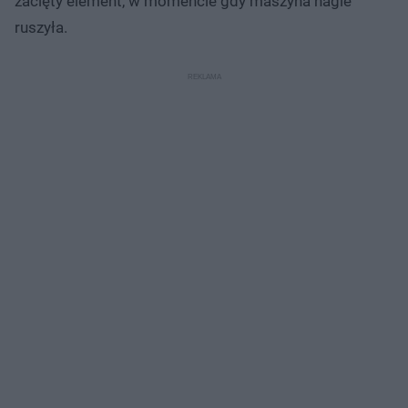
zacięty element, w momencie gdy maszyna nagle
ruszyła.