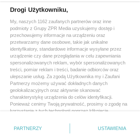
Drogi Użytkowniku,
My, naszych 1162 zaufanych partnerów oraz inne
Żaden utwór zamieszczony w serwisie nie może być powielany i
podmioty z Grupy ZPR Media uzyskujemy dostęp i
rozpowszechniany lub dalej rozpowszechniany w jakikolwiek sposób (w
tym także elektroniczny lub mechaniczny) na jakimkolwiek polu
przechowujemy informacje na urządzeniu oraz
eksploatacji w jakiejkolwiek formie, włącznie z umieszczaniem w Internecie
przetwarzamy dane osobowe, takie jak unikalne
bez pisemnej zgody właściciela praw. Jakiekolwiek użycie lub
wykorzystanie utworów w całości lub w części z naruszeniem prawa, tzn.
identyfikatory, standardowe informacje wysyłane przez
bez właściwej zgody, jest zabronione pod groźbą kary i może być ścigane
urządzenie czy dane przeglądania w celu zapewniania
prawnie.
spersonalizowanych reklam, wybór spersonalizowanych
treści, pomiar reklam i treści, badanie odbiorców oraz
ulepszanie usług. Za zgodą Użytkownika my i Zaufani
Partnerzy możemy używać dokładnych danych
geolokalizacyjnych oraz aktywnie skanować
charakterystykę urządzenia do celów identyfikacji.
O nas
Ponieważ cenimy Twoją prywatność, prosimy o zgodę na
korzystanie z tych technologii poprzez kliknięcie
Informacje prawne
„Akceptuję”. Zgoda jest dobrowolna i zawsze możesz ją
zmienić/wycofać klikając przycisk ustawień prywatności
Nasze serwisy
PARTNERZY
USTAWIENIA
znajdujący się w lewym dolnym rogu strony
. Niektóre
rodzaje przetwarzania danych nie wymagają zgody
© 2026 Grupa ZPR Media