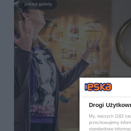
Drogi Użytkow
My, naszych 1162 zau
przechowujemy informa
standardowe informac