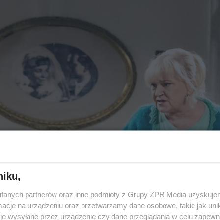
niku,
fanych partnerów oraz inne podmioty z Grupy ZPR Media uzyskujem
cje na urządzeniu oraz przetwarzamy dane osobowe, takie jak unika
je wysyłane przez urządzenie czy dane przeglądania w celu zapewn