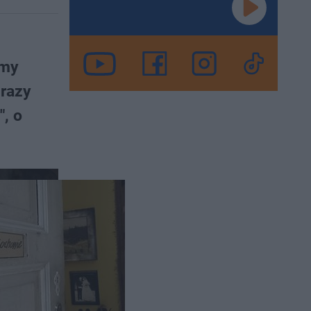
emy
 razy
", o