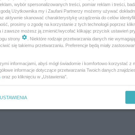
klam, wybór spersonalizowanych treści, pomiar reklam i treści, bad
 zgodą Użytkownika my i Zaufani Partnerzy możemy używać dokład
az aktywnie skanować charakterystykę urządzenia do celów identyfi
ść, prosimy o zgodę na korzystanie z tych technologii poprzez klikn
a i zawsze możesz ją zmienić/wycofać klikając przycisk ustawień pr
ogu strony
. Niektóre rodzaje przetwarzania danych nie wymagaj
iwić się takiemu przetwarzaniu. Preferencje będą miały zastosowanie
szymi informacjami, abyś mógł świadomie i komfortowo korzystać z
gółowe informacje dotyczące przetwarzania Twoich danych znajdzi
s
oraz po kliknięciu w „Ustawienia”.
USTAWIENIA