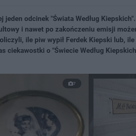
j jeden odcinek "Świata Według Kiepskich".
kultowy i nawet po zakończeniu emisji moż
iczyli, ile piw wypił Ferdek Kiepski lub, ile
as ciekawostki o "Świecie Według Kiepskich
7