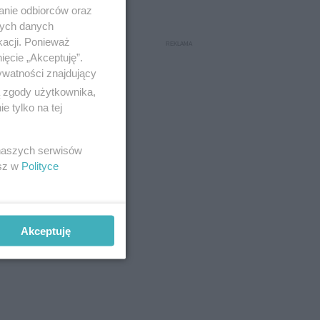
anie odbiorców oraz
nych danych
kacji. Ponieważ
ięcie „Akceptuję”.
ywatności znajdujący
ą zgody użytkownika,
 tylko na tej
 naszych serwisów
esz w
Polityce
Akceptuję