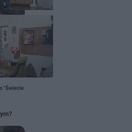
przygód
est w sercu
o "Świecie
 tym?