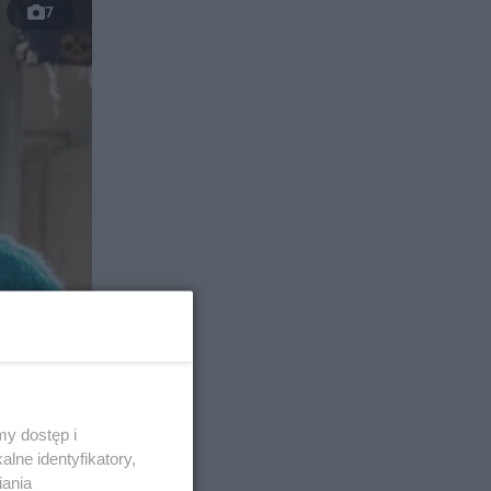
7
y dostęp i
lne identyfikatory,
iania