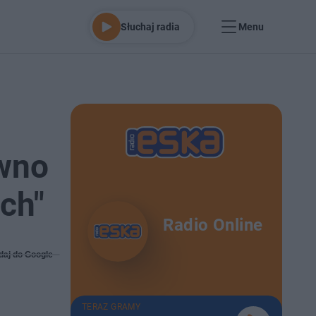
Słuchaj radia
Menu
ewno
ch"
Radio Online
daj do Google
TERAZ GRAMY