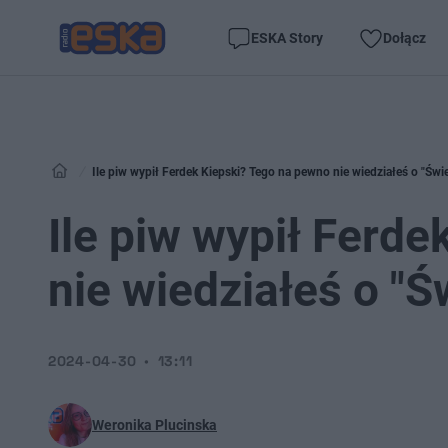
ESKA Story
Dołącz
Ile piw wypił Ferdek Kiepski? Tego na pewno nie wiedziałeś o "Św
Ile piw wypił Ferd
nie wiedziałeś o "
2024-04-30
13:11
Weronika Plucinska