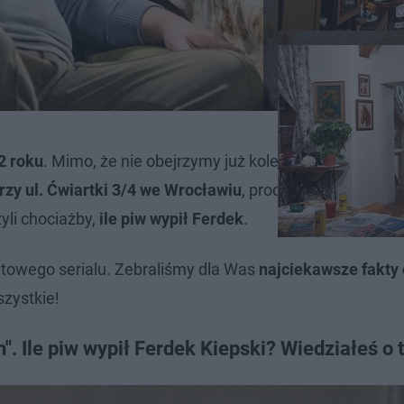
2 roku
. Mimo, że nie obejrzymy już kolejnych odcinków 
rzy ul. Ćwiartki 3/4 we Wrocławiu
, produkcja cały czas j
zyli chociażby,
ile piw wypił Ferdek
.
ultowego serialu. Zebraliśmy dla Was
najciekawsze fakty 
szystkie!
". Ile piw wypił Ferdek Kiepski? Wiedziałeś o