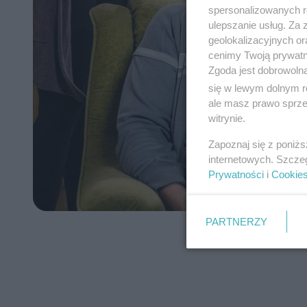
spersonalizowanych re
ulepszanie usług. Za
geolokalizacyjnych or
cenimy Twoją prywatno
Zgoda jest dobrowoln
się w lewym dolnym r
ale masz prawo sprzec
witrynie.
Zapoznaj się z poniż
internetowych. Szcze
Prywatności
i
Cookie
PARTNERZY