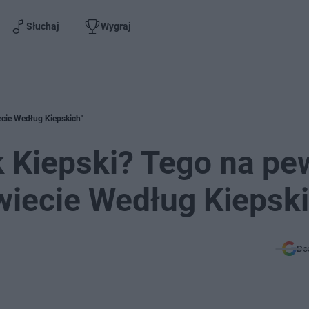
Słuchaj
Wygraj
iecie Według Kiepskich"
ek Kiepski? Tego na p
Świecie Według Kiepski
Do