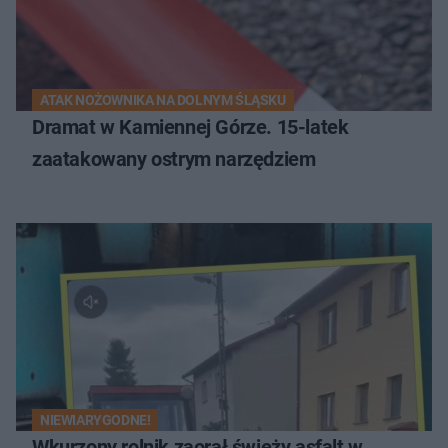
ATAK NOŻOWNIKA NA DOLNYM ŚLĄSKU
Dramat w Kamiennej Górze. 15-latek
zaatakowany ostrym narzędziem
NIEWIARYGODNE!
Wkurzony rolnik zaorał świeży asfalt w