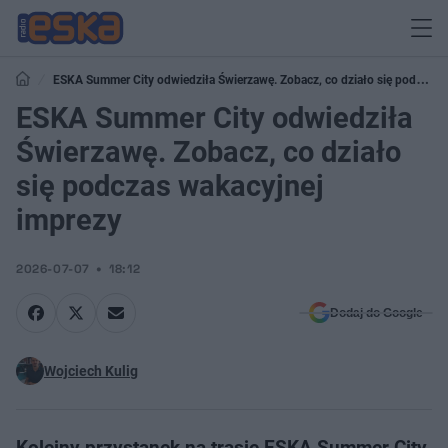
ESKA Summer City odwiedziła Świerzawę. Zobacz, co działo się podczas
wakacyjnej imprezy
ESKA Summer City odwiedziła
Świerzawę. Zobacz, co działo
się podczas wakacyjnej
imprezy
2026-07-07
18:12
Dodaj do Google
Wojciech Kulig
Kolejny przystanek na trasie ESKA Summer City