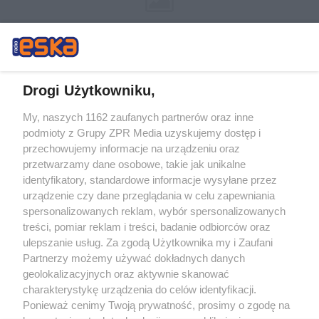
Drogi Użytkowniku,
My, naszych 1162 zaufanych partnerów oraz inne
Żaden utwór zamieszczony w serwisie nie może być powielany i
podmioty z Grupy ZPR Media uzyskujemy dostęp i
rozpowszechniany lub dalej rozpowszechniany w jakikolwiek sposób (w
tym także elektroniczny lub mechaniczny) na jakimkolwiek polu
przechowujemy informacje na urządzeniu oraz
eksploatacji w jakiejkolwiek formie, włącznie z umieszczaniem w Internecie
przetwarzamy dane osobowe, takie jak unikalne
bez pisemnej zgody właściciela praw. Jakiekolwiek użycie lub
identyfikatory, standardowe informacje wysyłane przez
wykorzystanie utworów w całości lub w części z naruszeniem prawa, tzn.
bez właściwej zgody, jest zabronione pod groźbą kary i może być ścigane
urządzenie czy dane przeglądania w celu zapewniania
prawnie.
spersonalizowanych reklam, wybór spersonalizowanych
treści, pomiar reklam i treści, badanie odbiorców oraz
ulepszanie usług. Za zgodą Użytkownika my i Zaufani
Partnerzy możemy używać dokładnych danych
geolokalizacyjnych oraz aktywnie skanować
charakterystykę urządzenia do celów identyfikacji.
Ponieważ cenimy Twoją prywatność, prosimy o zgodę na
O nas