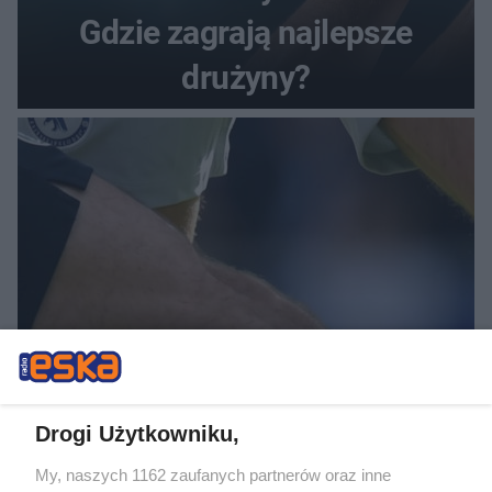
Gdzie zagrają najlepsze
drużyny?
PIŁKA NOŻNA
Piast Gliwice przed wyjazdem
Drogi Użytkowniku,
na Lecha Poznań. Trener
My, naszych 1162 zaufanych partnerów oraz inne