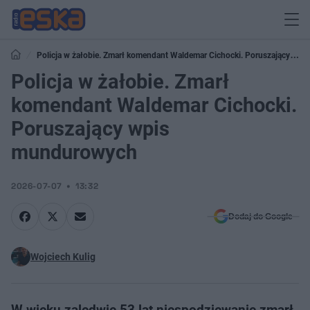
Policja w żałobie. Zmarł komendant Waldemar Cichocki. Poruszający
wpis mundurowych
Policja w żałobie. Zmarł
komendant Waldemar Cichocki.
Poruszający wpis
mundurowych
2026-07-07
13:32
Dodaj do Google
Wojciech Kulig
W wieku zaledwie 53 lat niespodziewanie zmarł