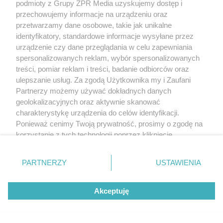
Myśliwiec: zwycięstwo daje
podmioty z Grupy ZPR Media uzyskujemy dostęp i
przechowujemy informacje na urządzeniu oraz
satysfakcję
przetwarzamy dane osobowe, takie jak unikalne
identyfikatory, standardowe informacje wysyłane przez
urządzenie czy dane przeglądania w celu zapewniania
spersonalizowanych reklam, wybór spersonalizowanych
treści, pomiar reklam i treści, badanie odbiorców oraz
ulepszanie usług. Za zgodą Użytkownika my i Zaufani
Partnerzy możemy używać dokładnych danych
geolokalizacyjnych oraz aktywnie skanować
charakterystykę urządzenia do celów identyfikacji.
Ponieważ cenimy Twoją prywatność, prosimy o zgodę na
korzystanie z tych technologii poprzez kliknięcie
PIŁKA NOŻNA
„Akceptuję”. Zgoda jest dobrowolna i zawsze możesz ją
Śląsk Wrocław - Cracovia.
zmienić/wycofać klikając przycisk ustawień prywatności
PARTNERZY
USTAWIENIA
Kto faworytem niedzielnego
znajdujący się w lewym dolnym rogu strony
. Niektóre
rodzaje przetwarzania danych nie wymagają zgody
starcia?
Akceptuję
użytkownika, ale masz prawo sprzeciwić się takiemu
przetwarzaniu. Preferencje będą miały zastosowanie tylko
na tej witrynie.