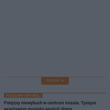
ROZWIŃ
POLECANY ARTYKUŁ:
Potężny niewybuch w centrum miasta. Tysiące
wrocławian musiało opuścić domy