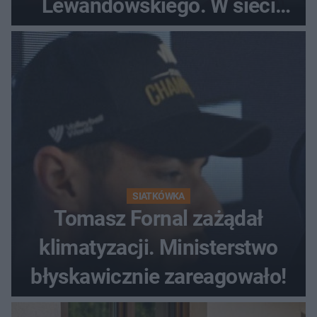
Lewandowskiego. W sieci
krąży wideo z tego pojedynku
SIATKÓWKA
Tomasz Fornal zażądał
klimatyzacji. Ministerstwo
błyskawicznie zareagowało!