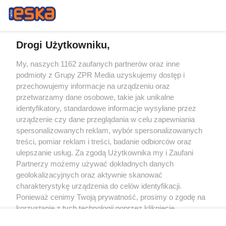
Drogi Użytkowniku,
My, naszych 1162 zaufanych partnerów oraz inne
Żaden utwór zamieszczony w serwisie nie może być powielany i
podmioty z Grupy ZPR Media uzyskujemy dostęp i
rozpowszechniany lub dalej rozpowszechniany w jakikolwiek sposób (w
tym także elektroniczny lub mechaniczny) na jakimkolwiek polu
przechowujemy informacje na urządzeniu oraz
eksploatacji w jakiejkolwiek formie, włącznie z umieszczaniem w Internecie
przetwarzamy dane osobowe, takie jak unikalne
bez pisemnej zgody właściciela praw. Jakiekolwiek użycie lub
identyfikatory, standardowe informacje wysyłane przez
wykorzystanie utworów w całości lub w części z naruszeniem prawa, tzn.
bez właściwej zgody, jest zabronione pod groźbą kary i może być ścigane
urządzenie czy dane przeglądania w celu zapewniania
prawnie.
spersonalizowanych reklam, wybór spersonalizowanych
treści, pomiar reklam i treści, badanie odbiorców oraz
ulepszanie usług. Za zgodą Użytkownika my i Zaufani
Partnerzy możemy używać dokładnych danych
geolokalizacyjnych oraz aktywnie skanować
charakterystykę urządzenia do celów identyfikacji.
Ponieważ cenimy Twoją prywatność, prosimy o zgodę na
O nas
korzystanie z tych technologii poprzez kliknięcie
Informacje prawne
„Akceptuję”. Zgoda jest dobrowolna i zawsze możesz ją