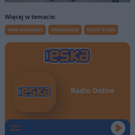
PARK NARODOWY
KARKONOSZE
DOLNY ŚLĄSK
Radio Online
TERAZ
GRAMY