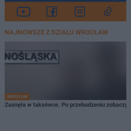
NAJNOWSZE Z DZIAŁU WROCŁAW
WROCŁAW
Zasnęła w taksówce. Po przebudzeniu zobaczyła