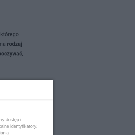
 którego
 na
rodzaj
ypoczywać
,
y dostęp i
lne identyfikatory,
iania