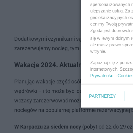
spersonalizowanych re
ulepszanie usług. Za
geolokalizacyjnych or
cenimy Twoją prywatno
Zgoda jest dobrowoln
się w lewym dolnym r
Dodatkowymi czynnikami są oczywiście wyżywienie 
ale masz prawo sprzec
zarezerwujemy nocleg, tym cena może być niższa
witrynie.
Zapoznaj się z poniż
Wakacje 2024. Aktualne ceny noclegów 
internetowych. Szcze
Prywatności
i
Cookie
Planując wakacje część osób wybiera się wylegiwa
wędrówki – i to może być idealna opcja. W kurort
PARTNERZY
wczasy zarezerwować możemy zarówno w hotelu, wi
noclegów na popularnej platformie rezerwacyjnej
W Karpaczu za siedem nocy
(pobyt od 22 do 29 cz