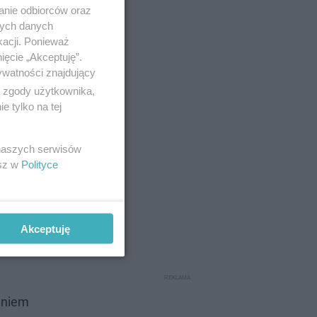
anie odbiorców oraz
nych danych
kacji. Ponieważ
ięcie „Akceptuję”.
ywatności znajdujący
ą zgody użytkownika,
bciej
 tylko na tej
 naszych serwisów
esz w
Polityce
e
legów,
Akceptuję
e są ceny
daniem