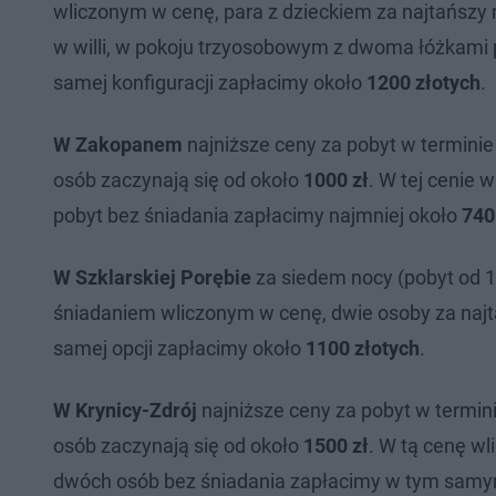
wliczonym w cenę, para z dzieckiem za najtańszy 
w willi, w pokoju trzyosobowym z dwoma łóżkami p
samej konfiguracji zapłacimy około
1200 złotych
.
W Zakopanem
najniższe ceny za pobyt w terminie 
osób zaczynają się od około
1000 zł
. W tej cenie 
pobyt bez śniadania zapłacimy najmniej około
740
W Szklarskiej Porębie
za siedem nocy (pobyt od 11 
śniadaniem wliczonym w cenę, dwie osoby za najt
samej opcji zapłacimy około
1100 złotych
.
W Krynicy-Zdrój
najniższe ceny za pobyt w termini
osób zaczynają się od około
1500 zł
. W tą cenę wl
dwóch osób bez śniadania zapłacimy w tym samy