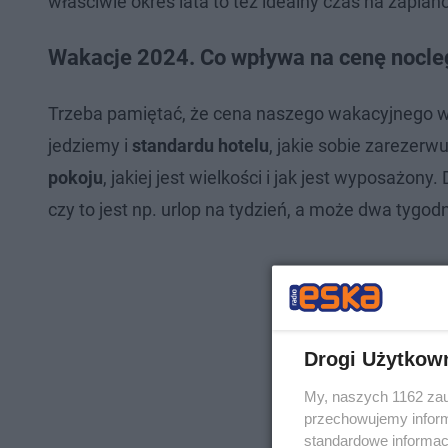
właściwie okres lata to też idealny czas na zaplan
Wakacje 2024. Co wpływa na cenę nocle
Trzeba pamiętać, że cena naszego wakacyjnego w
jedziemy i
standardu hotelu
, jakie sobie zarezer
pokoju
, jakiej jest wielkości i jak jest wyposażony
czy to jest np. urlop na tydzień, a może dwa tygodn
Drogi Użytkow
My, naszych 1162 zau
przechowujemy informa
standardowe informac