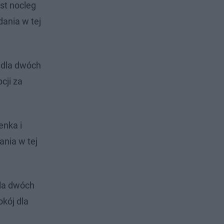
st nocleg
ania w tej
) dla dwóch
cji za
enka i
ania w tej
dla dwóch
okój dla