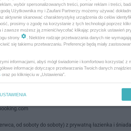
klam, wybór spersonalizowanych treści, pomiar reklam i treści, bad
 zgodą Użytkownika my i Zaufani Partnerzy możemy używać dokład
az aktywnie skanować charakterystykę urządzenia do celów identyfi
ść, prosimy o zgodę na korzystanie z tych technologii poprzez klikn
a i zawsze możesz ją zmienić/wycofać klikając przycisk ustawień pr
ogu strony
. Niektóre rodzaje przetwarzania danych nie wymagaj
i atrakcje z jakich będziemy korzystać. Z reguły im szy
iwić się takiemu przetwarzaniu. Preferencje będą miały zastosowanie
.
szymi informacjami, abyś mógł świadomie i komfortowo korzystać z
w górach
gółowe informacje dotyczące przetwarzania Twoich danych znajdzi
s
oraz po kliknięciu w „Ustawienia”.
nie się na plaży nad morzem, a część woli jednak górski
ach na południu Polski znajdziemy bardzo duży wybór noc
USTAWIENIA
lli, jak i ośrodku wypoczynkowym. Sprawdziliśmy, jaki
 booking.com
erwca, od soboty do soboty) z prywatną łazienka i śnia