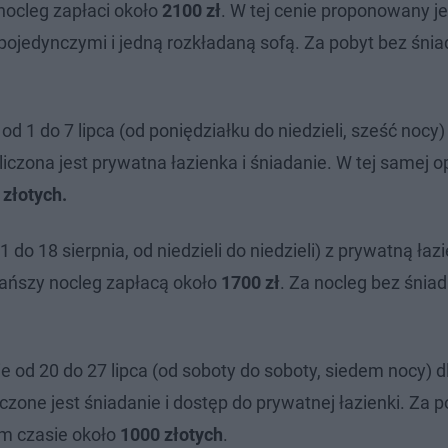
nocleg zapłaci około
2100 zł
. W tej cenie proponowany je
ojedynczymi i jedną rozkładaną sofą. Za pobyt bez śniad
od 1 do 7 lipca (od poniędziałku do niedzieli, sześć nocy
wliczona jest prywatna łazienka i śniadanie. W tej samej op
 złotych.
do 18 sierpnia, od niedzieli do niedzieli) z prywatną łazi
ańszy nocleg zapłacą około
1700 zł
. Za nocleg bez śniad
e od 20 do 27 lipca (od soboty do soboty, siedem nocy) 
iczone jest śniadanie i dostęp do prywatnej łazienki. Za p
m czasie około
1000 złotych
.