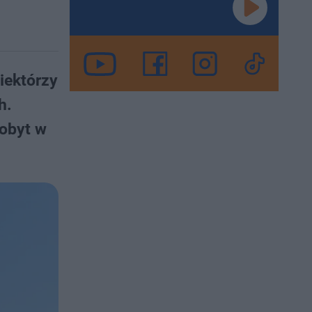
iektórzy
h.
pobyt w