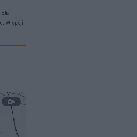
 dla
i. W opcji
6