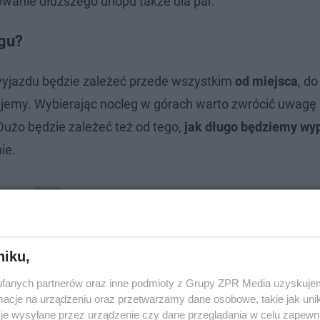
owanie dłuższego urlopu także dla par.
gu?
yjazdu będzie zależeć przede wszystkim
od miejsca
, do
wujemy. Wybierając nocleg w górach warto zwrócić uwagę
. Dużo będzie zależeć też od tego,
jak długo będziemy w
ie.
niku,
fanych partnerów oraz inne podmioty z Grupy ZPR Media uzyskujem
cje na urządzeniu oraz przetwarzamy dane osobowe, takie jak unika
je wysyłane przez urządzenie czy dane przeglądania w celu zapewn