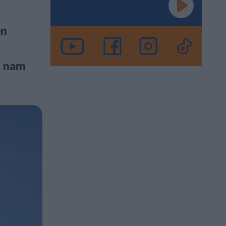
en
ą nam