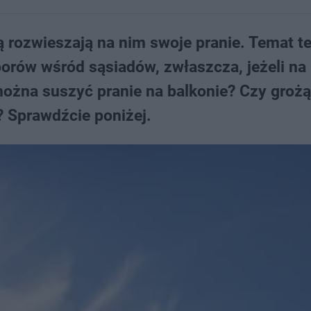
ą rozwieszają na nim swoje pranie. Temat t
porów wśród sąsiadów, zwłaszcza, jeżeli na
 można suszyć pranie na balkonie? Czy groż
? Sprawdźcie poniżej.