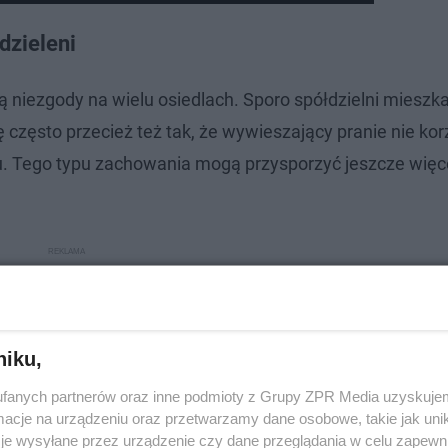
odzieleni
ą niezgody na wielu osiedlach. Sporo spółdzielni miesz
ę często przecież też tak, że wywieszający pranie nie kor
nu. Tego typu zachowania mogą przysporzyć jeszcze więce
niku,
fanych partnerów oraz inne podmioty z Grupy ZPR Media uzyskujem
cje na urządzeniu oraz przetwarzamy dane osobowe, takie jak unika
je wysyłane przez urządzenie czy dane przeglądania w celu zapewn