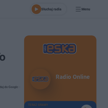
Słuchaj radia
Menu
To
Radio Online
daj do Google
TERAZ GRAMY