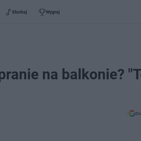
Słuchaj
Wygraj
ranie na balkonie? "
Do