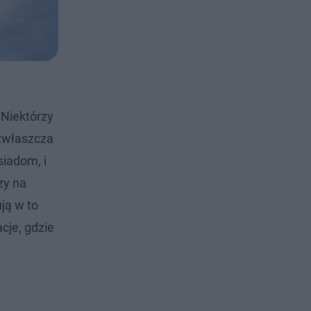
Niektórzy
 zwłaszcza
siadom, i
zy na
ją w to
cje, gdzie