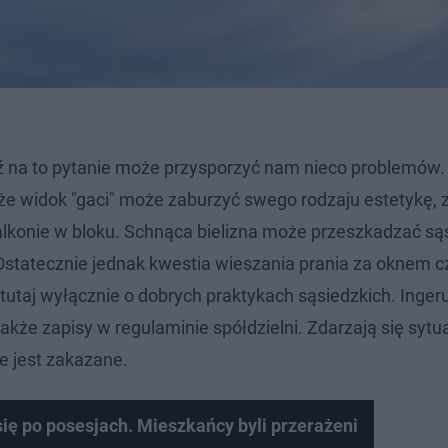
na to pytanie może przysporzyć nam nieco problemów. 
, że widok "gaci" może zaburzyć swego rodzaju estetykę,
alkonie w bloku. Schnąca bielizna może przeszkadzać są
Ostatecznie jednak kwestia wieszania prania za oknem c
tutaj wyłącznie o dobrych praktykach sąsiedzkich. Ingeru
kże zapisy w regulaminie spółdzielni. Zdarzają się sytua
ie jest zakazane.
 się po posesjach. Mieszkańcy byli przerażeni