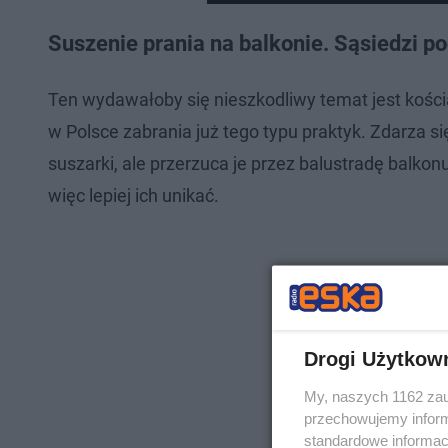
Suszenie prania na balkonie. Sąsiedzi p
Ten wydawałoby się nieszkodliwy temat jest kości
w Polsce zabrania już tego typu praktyk. Zdarza si
suszarki, ale przerzuca je przez balustradę balko
więc lepiej ich unikać.
Drogi Użytkow
My, naszych 1162 zau
przechowujemy informa
standardowe informac