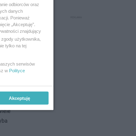
anie odbiorców oraz
nych danych
kacji. Ponieważ
ięcie „Akceptuję”.
ywatności znajdujący
ński,
ą zgody użytkownika,
a gaci z
 tylko na tej
 naszych serwisów
esz w
Polityce
Akceptuję
zą
wiele
yba