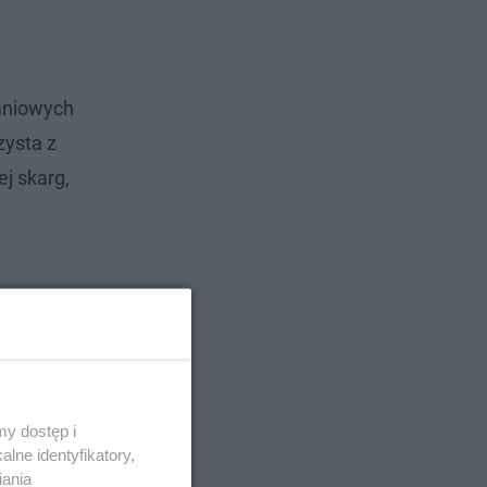
kaniowych
zysta z
j skarg,
y dostęp i
lne identyfikatory,
iania