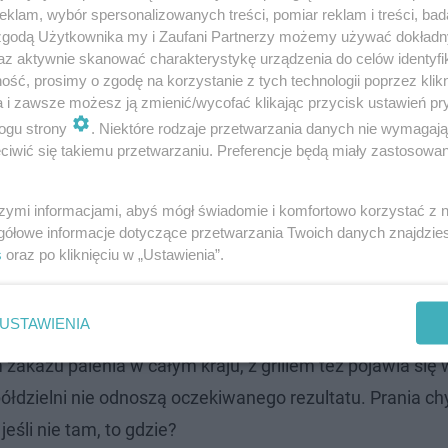
klam, wybór spersonalizowanych treści, pomiar reklam i treści, bad
 zgodą Użytkownika my i Zaufani Partnerzy możemy używać dokład
az aktywnie skanować charakterystykę urządzenia do celów identyfi
ść, prosimy o zgodę na korzystanie z tych technologii poprzez klikn
a i zawsze możesz ją zmienić/wycofać klikając przycisk ustawień pr
ne, a głos w tej sprawie zabierał chociażby Robert Raczy
ogu strony
. Niektóre rodzaje przetwarzania danych nie wymagaj
owiedział:
"Docelowo będziemy zmuszać do zdejmowani
iwić się takiemu przetwarzaniu. Preferencje będą miały zastosowanie
m, XXI wieku w mieście".
szymi informacjami, abyś mógł świadomie i komfortowo korzystać z
gółowe informacje dotyczące przetwarzania Twoich danych znajdzi
s
oraz po kliknięciu w „Ustawienia”.
. Są coraz tańsze [AKTUALNE CENY]
USTAWIENIA
, że należy do nas, nie do końca jest już wyłącznie nas
zakazu palenia w całym kraju, z grillem też pojawia się 
łdzielni nie odnoszą oczekiwanego rezultatu. Prania ch
eśli nie tam, to gdzie?