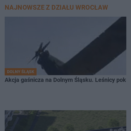
NAJNOWSZE Z DZIAŁU WROCŁAW
DOLNY ŚLĄSK
Akcja gaśnicza na Dolnym Śląsku. Leśnicy pokaza