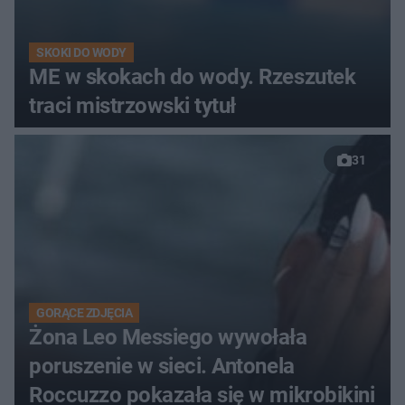
SKOKI DO WODY
ME w skokach do wody. Rzeszutek
traci mistrzowski tytuł
31
GORĄCE ZDJĘCIA
Żona Leo Messiego wywołała
poruszenie w sieci. Antonela
Roccuzzo pokazała się w mikrobikini