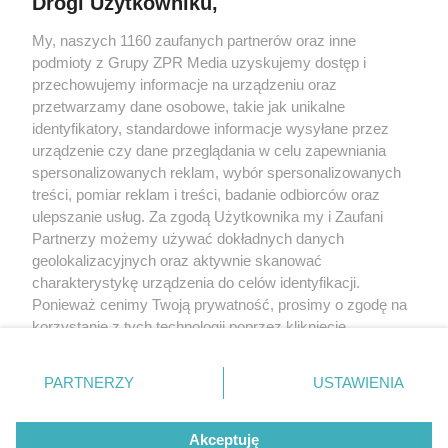
Drogi Użytkowniku,
My, naszych 1160 zaufanych partnerów oraz inne
Żaden utwór zamieszczony w serwisie nie może być powielany i
podmioty z Grupy ZPR Media uzyskujemy dostęp i
rozpowszechniany lub dalej rozpowszechniany w jakikolwiek sposób (w
tym także elektroniczny lub mechaniczny) na jakimkolwiek polu
przechowujemy informacje na urządzeniu oraz
eksploatacji w jakiejkolwiek formie, włącznie z umieszczaniem w Internecie
przetwarzamy dane osobowe, takie jak unikalne
bez pisemnej zgody właściciela praw. Jakiekolwiek użycie lub
identyfikatory, standardowe informacje wysyłane przez
wykorzystanie utworów w całości lub w części z naruszeniem prawa, tzn.
bez właściwej zgody, jest zabronione pod groźbą kary i może być ścigane
urządzenie czy dane przeglądania w celu zapewniania
prawnie.
spersonalizowanych reklam, wybór spersonalizowanych
treści, pomiar reklam i treści, badanie odbiorców oraz
ulepszanie usług. Za zgodą Użytkownika my i Zaufani
Partnerzy możemy używać dokładnych danych
geolokalizacyjnych oraz aktywnie skanować
charakterystykę urządzenia do celów identyfikacji.
Ponieważ cenimy Twoją prywatność, prosimy o zgodę na
O nas
korzystanie z tych technologii poprzez kliknięcie
Informacje prawne
„Akceptuję”. Zgoda jest dobrowolna i zawsze możesz ją
zmienić/wycofać klikając przycisk ustawień prywatności
Nasze serwisy
PARTNERZY
USTAWIENIA
znajdujący się w lewym dolnym rogu strony
. Niektóre
rodzaje przetwarzania danych nie wymagają zgody
© 2026 Grupa ZPR Media
Akceptuję
użytkownika, ale masz prawo sprzeciwić się takiemu