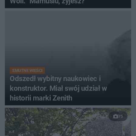
Woli. "Mamusiu, żyjesz?"
SMUTNE WIEŚCI
Odszedł wybitny naukowiec i
konstruktor. Miał swój udział w
historii marki Zenith
75