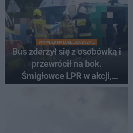
WYPADEK NA LUBELSZCZYŹNIE
Bus zderzył się z osobówką i
przewrócił na bok.
Śmigłowce LPR w akcji,
rannych może być nawet
kilkanaście osób