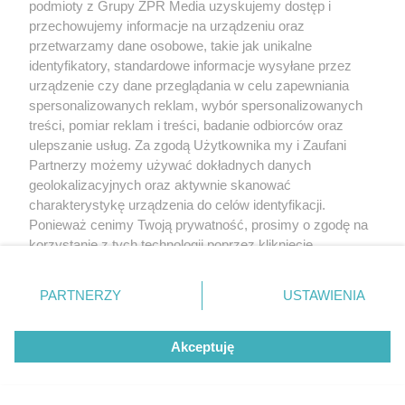
podmioty z Grupy ZPR Media uzyskujemy dostęp i
przechowujemy informacje na urządzeniu oraz
przetwarzamy dane osobowe, takie jak unikalne
identyfikatory, standardowe informacje wysyłane przez
urządzenie czy dane przeglądania w celu zapewniania
spersonalizowanych reklam, wybór spersonalizowanych
treści, pomiar reklam i treści, badanie odbiorców oraz
ulepszanie usług. Za zgodą Użytkownika my i Zaufani
Partnerzy możemy używać dokładnych danych
geolokalizacyjnych oraz aktywnie skanować
charakterystykę urządzenia do celów identyfikacji.
Ponieważ cenimy Twoją prywatność, prosimy o zgodę na
korzystanie z tych technologii poprzez kliknięcie
„Akceptuję”. Zgoda jest dobrowolna i zawsze możesz ją
zmienić/wycofać klikając przycisk ustawień prywatności
PARTNERZY
USTAWIENIA
znajdujący się w lewym dolnym rogu strony
. Niektóre
rodzaje przetwarzania danych nie wymagają zgody
Żaden utwór zamieszczony w serwisie nie może być powielany i
rozpowszechniany lub dalej rozpowszechniany w jakikolwiek sposób (w
Akceptuję
użytkownika, ale masz prawo sprzeciwić się takiemu
tym także elektroniczny lub mechaniczny) na jakimkolwiek polu
przetwarzaniu. Preferencje będą miały zastosowanie tylko
eksploatacji w jakiejkolwiek formie, włącznie z umieszczaniem w Internecie
na tej witrynie.
bez pisemnej zgody właściciela praw. Jakiekolwiek użycie lub
wykorzystanie utworów w całości lub w części z naruszeniem prawa, tzn.