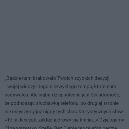
„Będzie nam brakowało Twoich szybkich decyzji,
Twojej wiedzy i tego niezwykłego tempa, które nam
nadawałeś. Ale najbardziej bolesna jest świadomość,
że podnosząc słuchawkę telefonu, po drugiej stronie
nie usłyszymy już nigdy tych charakterystycznych słów:
»To ja Janczak, zakład jądrowy się kłania…« Dziękujemy
Ci za wszystko, Szefie. Bez Ciebie ten telefon będzie