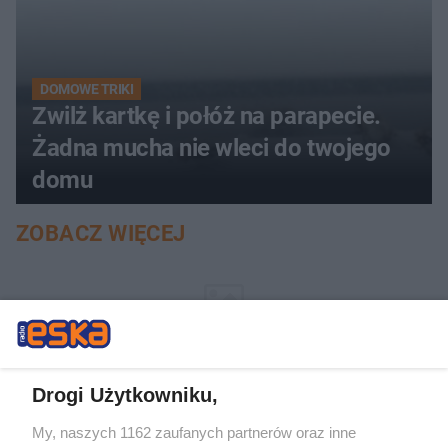
DOMOWE TRIKI
Zwilż kartkę i połóż na parapecie.
Żadna mucha nie wleci do twojego
domu
ZOBACZ WIĘCEJ
Drogi Użytkowniku,
My, naszych 1162 zaufanych partnerów oraz inne