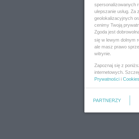
spersonalizowanych re
ulepszanie usług. Za
geolokalizacyjnych or
cenimy Twoją prywatno
Zgoda jest dobrowoln
się w lewym dolnym r
ale masz prawo sprzec
witrynie.
Zapoznaj się z poniż
internetowych. Szcze
Prywatności
i
Cookie
PARTNERZY