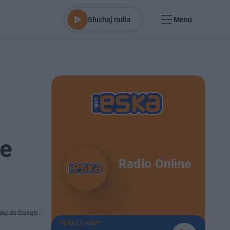
Słuchaj radia
Menu
ie
Radio Online
daj do Google
TERAZ GRAMY