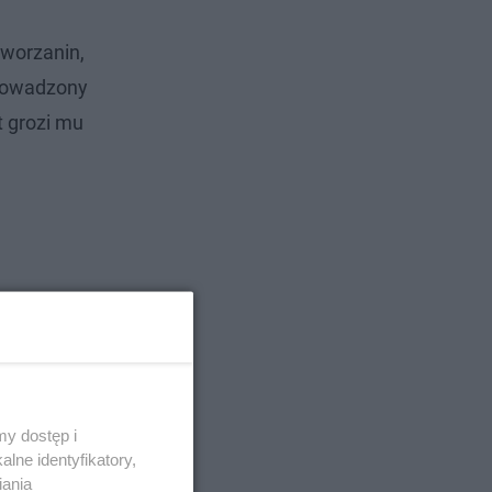
aworzanin,
prowadzony
t grozi mu
y dostęp i
lne identyfikatory,
iania