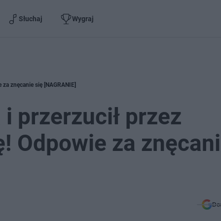
Słuchaj
Wygraj
e za znęcanie się [NAGRANIE]
i przerzucił przez
! Odpowie za znęcan
Do