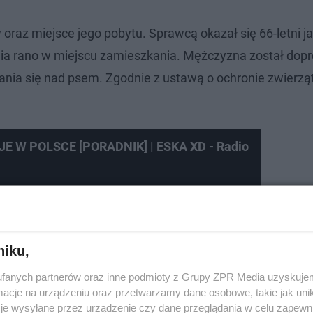
oraz miejsce jego pobytu. Sprawcą okazał się 66-letni j
dnia rano w miejscu zamieszkania. Mężczyzna został do
cania się nad psem. Zgodnie z ustawą o ochronie zwierzą
 W POLSCE [PORADNIK] | ESKA XD - Radio
niku,
fanych partnerów oraz inne podmioty z Grupy ZPR Media uzyskujem
cje na urządzeniu oraz przetwarzamy dane osobowe, takie jak unika
je wysyłane przez urządzenie czy dane przeglądania w celu zapewn