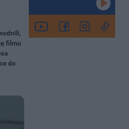
odnili,
ę filmu
psa
ce do