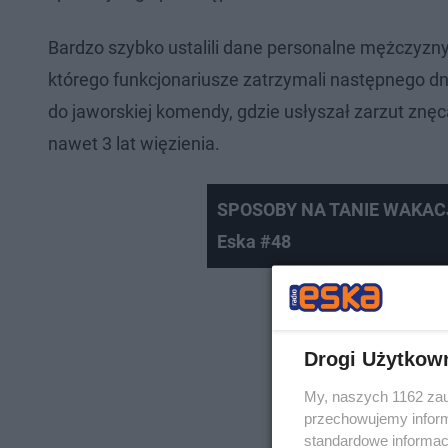
Bardzo szybko ustalili dane personalne mężczyzny 
którego funkcjonariusze zatrzymali następnego 
do jaworskiej komendy, gdzie usłyszał zarzut znę
nawet 3 lat więzienia.
SPOSOBY NA TANIE WAKACJE
Eska #48
Drogi Użytkow
My, naszych 1162 zau
przechowujemy informa
standardowe informac