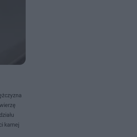
mężczyzna
zwierzę
działu
i karnej