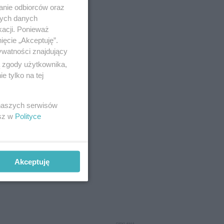
anie odbiorców oraz
nych danych
kacji. Ponieważ
ięcie „Akceptuję”.
ywatności znajdujący
ą zgody użytkownika,
 tylko na tej
 naszych serwisów
esz w
Polityce
Akceptuję