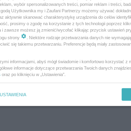
klam, wybór spersonalizowanych treści, pomiar reklam i treści, bad
 zgodą Użytkownika my i Zaufani Partnerzy możemy używać dokład
az aktywnie skanować charakterystykę urządzenia do celów identyfi
ść, prosimy o zgodę na korzystanie z tych technologii poprzez klikn
a i zawsze możesz ją zmienić/wycofać klikając przycisk ustawień pr
ogu strony
. Niektóre rodzaje przetwarzania danych nie wymagaj
iwić się takiemu przetwarzaniu. Preferencje będą miały zastosowanie
szymi informacjami, abyś mógł świadomie i komfortowo korzystać z
gółowe informacje dotyczące przetwarzania Twoich danych znajdzi
s
oraz po kliknięciu w „Ustawienia”.
USTAWIENIA