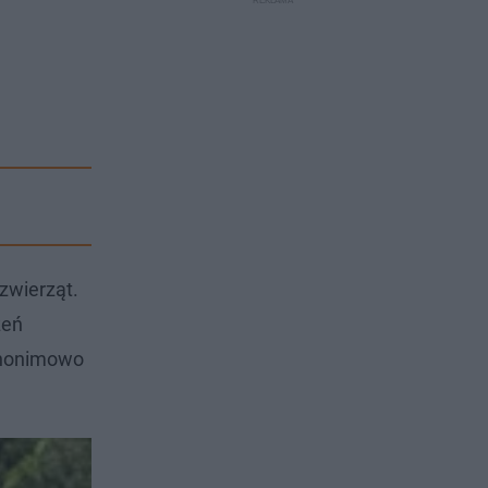
zwierząt.
żeń
 anonimowo