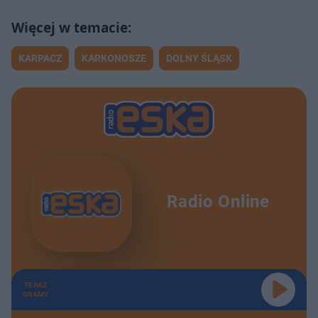
KARPACZ
KARKONOSZE
DOLNY ŚLĄSK
Radio Online
TERAZ
GRAMY