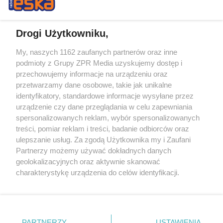
Drogi Użytkowniku,
My, naszych 1162 zaufanych partnerów oraz inne
Żaden utwór zamieszczony w serwisie nie może być powielany i
podmioty z Grupy ZPR Media uzyskujemy dostęp i
rozpowszechniany lub dalej rozpowszechniany w jakikolwiek sposób (w
przechowujemy informacje na urządzeniu oraz
tym także elektroniczny lub mechaniczny) na jakimkolwiek polu
eksploatacji w jakiejkolwiek formie, włącznie z umieszczaniem w
przetwarzamy dane osobowe, takie jak unikalne
Internecie bez pisemnej zgody właściciela praw. Jakiekolwiek użycie lub
identyfikatory, standardowe informacje wysyłane przez
wykorzystanie utworów w całości lub w części z naruszeniem prawa,
tzn. bez właściwej zgody, jest zabronione pod groźbą kary i może być
urządzenie czy dane przeglądania w celu zapewniania
ścigane prawnie.
spersonalizowanych reklam, wybór spersonalizowanych
treści, pomiar reklam i treści, badanie odbiorców oraz
ulepszanie usług. Za zgodą Użytkownika my i Zaufani
Partnerzy możemy używać dokładnych danych
geolokalizacyjnych oraz aktywnie skanować
charakterystykę urządzenia do celów identyfikacji.
Ponieważ cenimy Twoją prywatność, prosimy o zgodę na
O nas
korzystanie z tych technologii poprzez kliknięcie
Informacje prawne
„Akceptuję”. Zgoda jest dobrowolna i zawsze możesz ją
zmienić/wycofać klikając przycisk ustawień prywatności
PARTNERZY
USTAWIENIA
Nasze serwisy