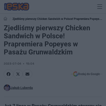
Zjedliśmy pierwszy Chicken Sandwich w Polsce! Prapremiera Popeyes w
Pasażu Grunwaldzkim
Zjedliśmy pierwszy Chicken
Sandwich w Polsce!
Prapremiera Popeyes w
Pasażu Grunwaldzkim
2023-07-04
15:04
Dodaj do Google
Jakub Luberda
Już 7 lipca w Pasażu Grunwaldzkim otworzy się