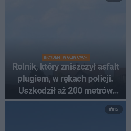
INCYDENT W GLIWICACH
Rolnik, który zniszczył asfalt
pługiem, w rękach policji.
Uszkodził aż 200 metrów
nowej drogi
13