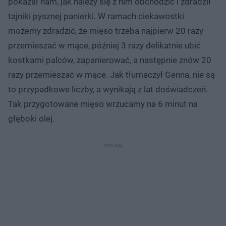
pokazał nam, jak należy się z nim obchodzić i zdradził
tajniki pysznej panierki. W ramach ciekawostki
możemy zdradzić, że mięso trzeba najpierw 20 razy
przemieszać w mące, później 3 razy delikatnie ubić
kostkami palców, zapanierować, a następnie znów 20
razy przemieszać w mące. Jak tłumaczył Genna, nie są
to przypadkowe liczby, a wynikają z lat doświadczeń.
Tak przygotowane mięso wrzucamy na 6 minut na
głęboki olej.