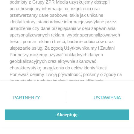
podmioty z Grupy ZPR Media uzyskujemy dostęp i
przechowujemy informacje na urządzeniu oraz
Żaden utwór zamieszczony w serwisie nie może być powielany i
przetwarzamy dane osobowe, takie jak unikalne
rozpowszechniany lub dalej rozpowszechniany w jakikolwiek sposób (w
tym także elektroniczny lub mechaniczny) na jakimkolwiek polu
identyfikatory, standardowe informacje wysyłane przez
eksploatacji w jakiejkolwiek formie, włącznie z umieszczaniem w Internecie
urządzenie czy dane przeglądania w celu zapewniania
bez pisemnej zgody właściciela praw. Jakiekolwiek użycie lub
spersonalizowanych reklam, wybór spersonalizowanych
wykorzystanie utworów w całości lub w części z naruszeniem prawa, tzn.
bez właściwej zgody, jest zabronione pod groźbą kary i może być ścigane
treści, pomiar reklam i treści, badanie odbiorców oraz
prawnie.
ulepszanie usług. Za zgodą Użytkownika my i Zaufani
Partnerzy możemy używać dokładnych danych
geolokalizacyjnych oraz aktywnie skanować
charakterystykę urządzenia do celów identyfikacji.
Ponieważ cenimy Twoją prywatność, prosimy o zgodę na
korzystanie z tych technologii poprzez kliknięcie
„Akceptuję”. Zgoda jest dobrowolna i zawsze możesz ją
O nas
zmienić/wycofać klikając przycisk ustawień prywatności
PARTNERZY
USTAWIENIA
Informacje prawne
znajdujący się w lewym dolnym rogu strony
. Niektóre
rodzaje przetwarzania danych nie wymagają zgody
Nasze serwisy
Akceptuję
użytkownika, ale masz prawo sprzeciwić się takiemu
przetwarzaniu. Preferencje będą miały zastosowanie tylko
© 2026 Grupa ZPR Media
na tej witrynie.