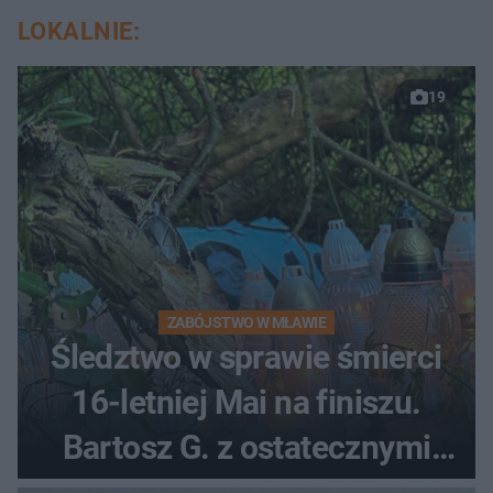
LOKALNIE:
19
ZABÓJSTWO W MŁAWIE
Śledztwo w sprawie śmierci
16-letniej Mai na finiszu.
Bartosz G. z ostatecznymi
zarzutami