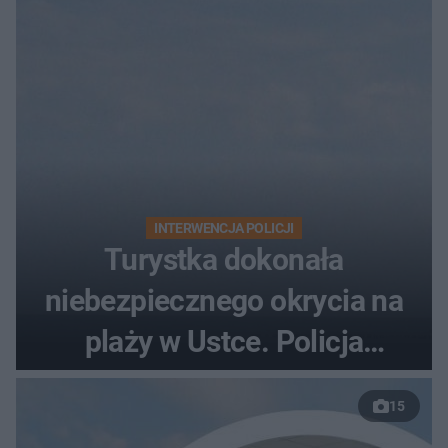
INTERWENCJA POLICJI
Turystka dokonała
niebezpiecznego okrycia na
plaży w Ustce. Policja
musiała zamknąć odcinek
15
wybrzeża