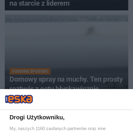
na starcie z liderem
DOMOWE SPOSOBY
Domowy spray na muchy. Ten prosty
roztwór z octu błyskawicznie
odstraszy uciążliwe owady
ZOBACZ WIĘCEJ
Drogi Użytkowniku,
My, naszych 1160 zaufanych partnerów oraz inne