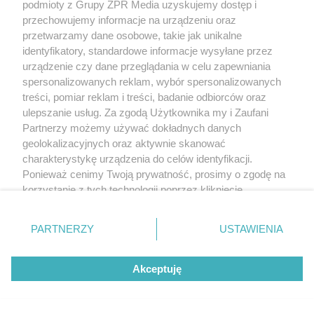
podmioty z Grupy ZPR Media uzyskujemy dostęp i
przechowujemy informacje na urządzeniu oraz
przetwarzamy dane osobowe, takie jak unikalne
identyfikatory, standardowe informacje wysyłane przez
urządzenie czy dane przeglądania w celu zapewniania
spersonalizowanych reklam, wybór spersonalizowanych
treści, pomiar reklam i treści, badanie odbiorców oraz
ulepszanie usług. Za zgodą Użytkownika my i Zaufani
Partnerzy możemy używać dokładnych danych
geolokalizacyjnych oraz aktywnie skanować
charakterystykę urządzenia do celów identyfikacji.
Ponieważ cenimy Twoją prywatność, prosimy o zgodę na
korzystanie z tych technologii poprzez kliknięcie
„Akceptuję”. Zgoda jest dobrowolna i zawsze możesz ją
zmienić/wycofać klikając przycisk ustawień prywatności
PARTNERZY
USTAWIENIA
znajdujący się w lewym dolnym rogu strony
. Niektóre
rodzaje przetwarzania danych nie wymagają zgody
Akceptuję
użytkownika, ale masz prawo sprzeciwić się takiemu
przetwarzaniu. Preferencje będą miały zastosowanie tylko
na tej witrynie.