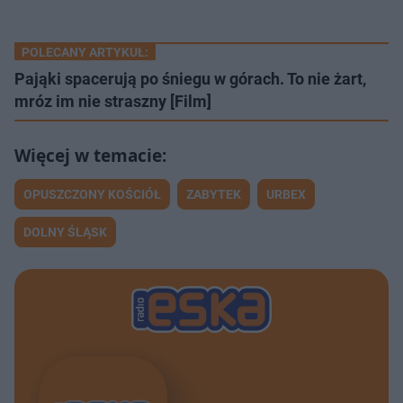
POLECANY ARTYKUŁ:
Pająki spacerują po śniegu w górach. To nie żart,
mróz im nie straszny [Film]
OPUSZCZONY KOŚCIÓŁ
ZABYTEK
URBEX
DOLNY ŚLĄSK