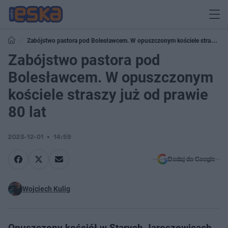
Zabójstwo pastora pod Bolesławcem. W opuszczonym kościele straszy
już od prawie 80 lat
Zabójstwo pastora pod
Bolesławcem. W opuszczonym
kościele straszy już od prawie
80 lat
2023-12-01
14:59
Dodaj do Google
Wojciech Kulig
Opuszczony kościół w Starych Jaroszowicach