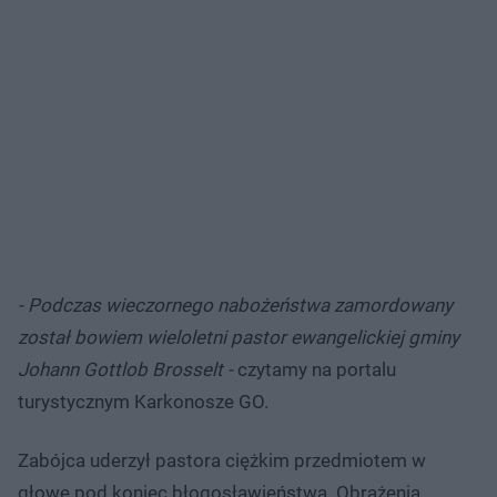
- Podczas wieczornego nabożeństwa zamordowany
został bowiem wieloletni pastor ewangelickiej gminy
Johann Gottlob Brosselt -
czytamy na portalu
turystycznym Karkonosze GO.
Zabójca uderzył pastora ciężkim przedmiotem w
głowę pod koniec błogosławieństwa. Obrażenia