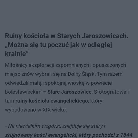
Ruiny kościoła w Starych Jaroszowicach.
„Można się tu poczuć jak w odległej
krainie”
Miłośnicy eksploracji zapomnianych i opuszczonych
miejsc znów wybrali się na Dolny Śląsk. Tym razem
odwiedzili małą i spokojną wioskę w powiecie
bolesławieckim –
Stare Jaroszowice
. Sfotografowali
tam
ruiny kościoła ewangelickiego
, który
wybudowano w XIX wieku.
- Na niewielkim wzgórzu znajduje się stary i
zrujnowany kości ewangelicki, który pochodzi z 1844