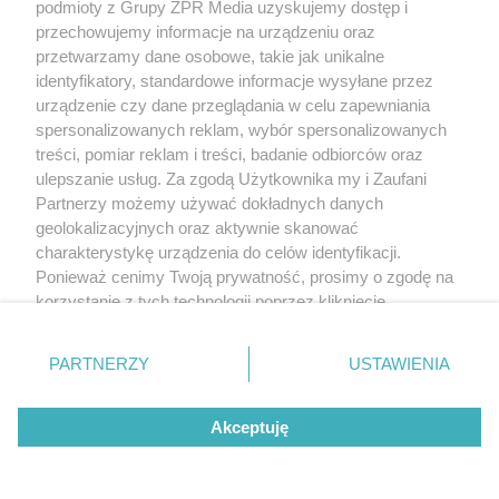
podmioty z Grupy ZPR Media uzyskujemy dostęp i
przechowujemy informacje na urządzeniu oraz
przetwarzamy dane osobowe, takie jak unikalne
identyfikatory, standardowe informacje wysyłane przez
urządzenie czy dane przeglądania w celu zapewniania
spersonalizowanych reklam, wybór spersonalizowanych
treści, pomiar reklam i treści, badanie odbiorców oraz
ulepszanie usług. Za zgodą Użytkownika my i Zaufani
Partnerzy możemy używać dokładnych danych
geolokalizacyjnych oraz aktywnie skanować
charakterystykę urządzenia do celów identyfikacji.
Ponieważ cenimy Twoją prywatność, prosimy o zgodę na
korzystanie z tych technologii poprzez kliknięcie
„Akceptuję”. Zgoda jest dobrowolna i zawsze możesz ją
Żaden utwór zamieszczony w serwisie nie może być powielany i
rozpowszechniany lub dalej rozpowszechniany w jakikolwiek sposób (w
zmienić/wycofać klikając przycisk ustawień prywatności
tym także elektroniczny lub mechaniczny) na jakimkolwiek polu
PARTNERZY
USTAWIENIA
znajdujący się w lewym dolnym rogu strony
. Niektóre
eksploatacji w jakiejkolwiek formie, włącznie z umieszczaniem w Internecie
bez pisemnej zgody właściciela praw. Jakiekolwiek użycie lub
rodzaje przetwarzania danych nie wymagają zgody
wykorzystanie utworów w całości lub w części z naruszeniem prawa, tzn.
Akceptuję
użytkownika, ale masz prawo sprzeciwić się takiemu
bez właściwej zgody, jest zabronione pod groźbą kary i może być ścigane
prawnie.
przetwarzaniu. Preferencje będą miały zastosowanie tylko
na tej witrynie.