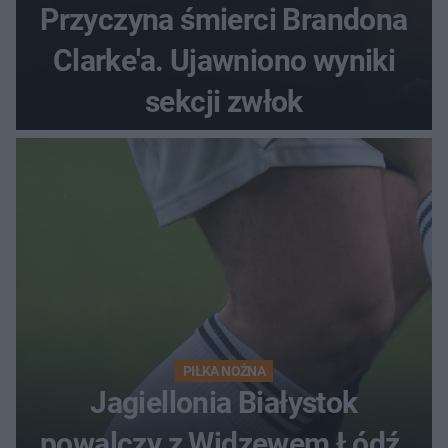
Przyczyna śmierci Brandona
Clarke'a. Ujawniono wyniki
sekcji zwłok
PIŁKA NOŻNA
Jagiellonia Białystok
powalczy z Widzewem Łódź.