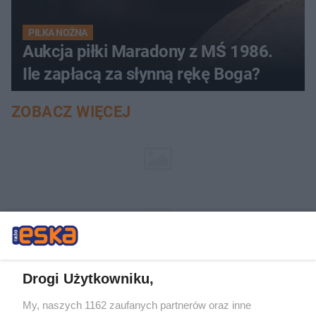
PIŁKA NOŻNA
Aukcja piłki Maradony z MŚ 1986.
Ile zapłacą za słynną rękę Boga?
ZOBACZ WIĘCEJ
Drogi Użytkowniku,
My, naszych 1162 zaufanych partnerów oraz inne