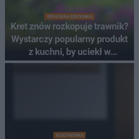
SPOSÓB NA SZKODNIKA
Kret znów rozkopuje trawnik?
Wystarczy popularny produkt
z kuchni, by uciekł w
popłochu
KOSZYKÓWKA