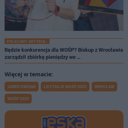
POLECANY ARTYKUŁ:
Będzie konkurencja dla WOŚP? Biskup z Wrocławia
zarządził zbiórkę pieniędzy we …
JUREK OWSIAK
LICYTACJE WOŚP 2025
WROCŁAW
WOŚP 2025