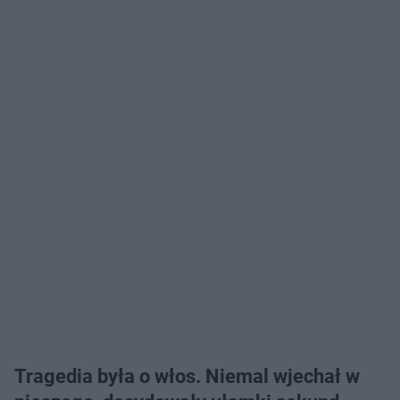
Tragedia była o włos. Niemal wjechał w