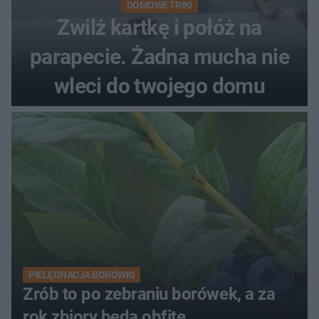
DOMOWE TRIKI
Zwilż kartkę i połóż na
parapecie. Żadna mucha nie
wleci do twojego domu
PIELĘGNACJA BORÓWKI
Zrób to po zebraniu borówek, a za
rok zbiory będą obfite