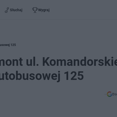
Słuchaj
Wygraj
busowej 125
ont ul. Komandorskie
 autobusowej 125
Do