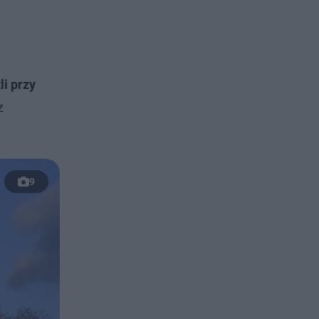
li przy
z
9