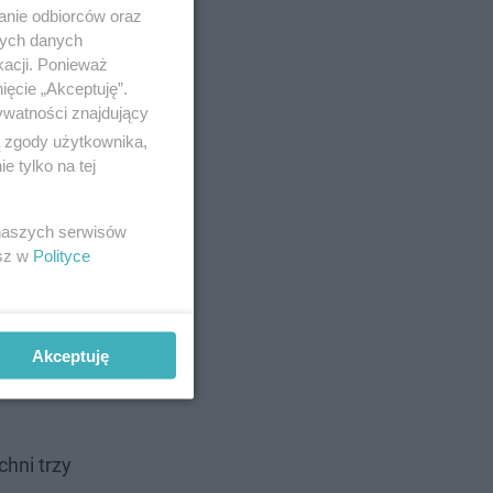
anie odbiorców oraz
nych danych
kacji. Ponieważ
ięcie „Akceptuję”.
ywatności znajdujący
ą zgody użytkownika,
 tylko na tej
 naszych serwisów
esz w
Polityce
 Sutryk. I
Akceptuję
ylko to
hni trzy