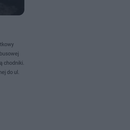
stkowy
obusowej
 chodniki.
ej do ul.