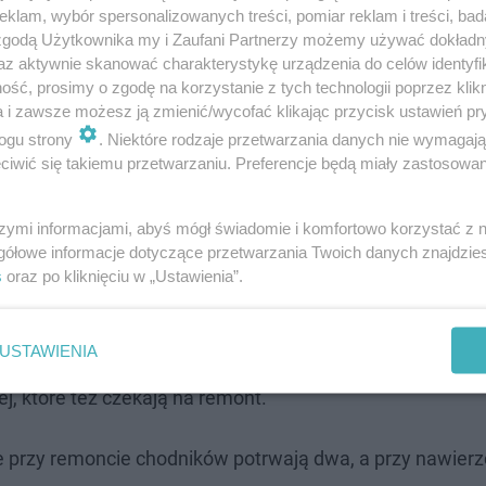
klam, wybór spersonalizowanych treści, pomiar reklam i treści, bad
 zgodą Użytkownika my i Zaufani Partnerzy możemy używać dokład
az aktywnie skanować charakterystykę urządzenia do celów identyfi
ść, prosimy o zgodę na korzystanie z tych technologii poprzez klikn
a i zawsze możesz ją zmienić/wycofać klikając przycisk ustawień pr
ogu strony
. Niektóre rodzaje przetwarzania danych nie wymagaj
iwić się takiemu przetwarzaniu. Preferencje będą miały zastosowanie
szymi informacjami, abyś mógł świadomie i komfortowo korzystać z
gółowe informacje dotyczące przetwarzania Twoich danych znajdzi
stanie zlikwidowana.
s
oraz po kliknięciu w „Ustawienia”.
wych to dużo trwalsze rozwiązanie niż asfalt – wyjaśniał
USTAWIENIA
j trzydzieści lat. Miasto chce pozostawić kostkę, gdzie t
ej, które też czekają na remont.
e przy remoncie chodników potrwają dwa, a przy nawierzc