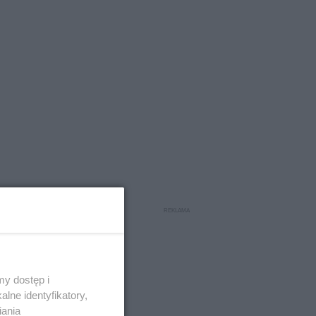
y dostęp i
lne identyfikatory,
iania