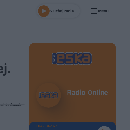
Słuchaj radia
Menu
j.
Radio Online
daj do Google
TERAZ GRAMY