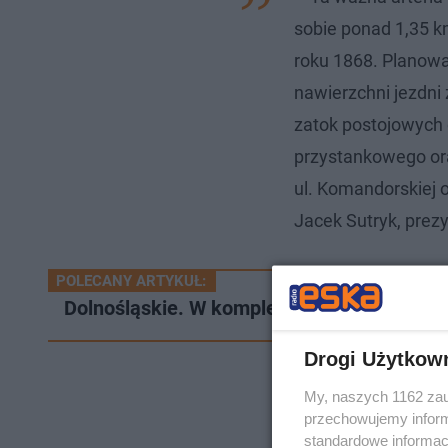
sobie ponad 1,35 k
roku 1868. Planow
nawierzchni jezdni
zatok postojowych
przystankowego or
ul. Komandorskiej 
Jacek Sutryk, prez
POLECANY ARTYKUŁ:
Dolnośląskie. W kompleksie przykościeln
Drogi Użytkow
My, naszych 1162 zau
przechowujemy informa
standardowe informac