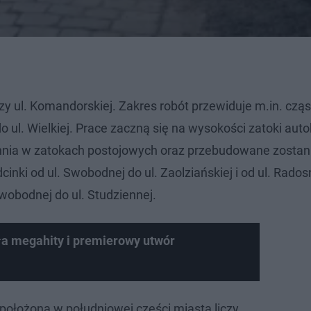
zy ul. Komandorskiej. Zakres robót przewiduje m.in. czą
 ul. Wielkiej. Prace zaczną się na wysokości zatoki aut
hnia w zatokach postojowych oraz przebudowane zostaną
inki od ul. Swobodnej do ul. Zaolziańskiej i od ul. Radosn
Swobodnej do ul. Studziennej.
ła megahity i premierowy utwór
 położona w południowej części miasta liczy