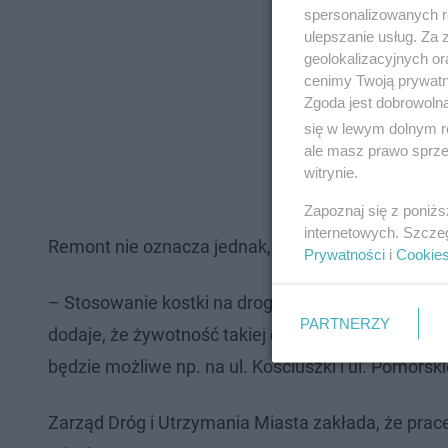
spersonalizowanych re
ulepszanie usług. Za
geolokalizacyjnych or
cenimy Twoją prywatno
Zgoda jest dobrowoln
się w lewym dolnym r
ale masz prawo sprzec
witrynie.
Zapoznaj się z poniż
internetowych. Szcze
Remont nie oznacza jednak, że kostka brukowa zo
Prywatności
i
Cookie
– Stosowanie kostki na drogach gminnych i osiedlo
PARTNERZY
dodaje, że żywotność takiej drogi wynosi co najmnie
będzie możliwe np. na ul. Kościuszki i ul. Pomorski
Zarząd Dróg i Utrzymania Miasta zakłada, że prac