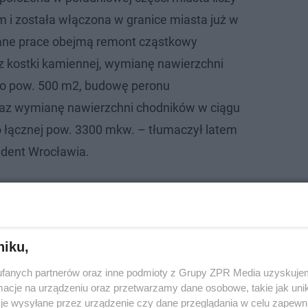
m i została włączona w granice miasta już w
ane prace obejmą remont cząstkowy
 z kostki kamiennej, wymianę nawierzchni
 o pow. 500 m2, budowę peronu
az wymianę nawierzchni chodników w ciągu
o łącznej pow. 3300 mkw. – tłumaczył latem
ydent Wrocławia.
ym w miejscowości Pomocne znaleziono zwł…
niku,
fanych partnerów oraz inne podmioty z Grupy ZPR Media uzyskujem
cje na urządzeniu oraz przetwarzamy dane osobowe, takie jak unika
je wysyłane przez urządzenie czy dane przeglądania w celu zapewn