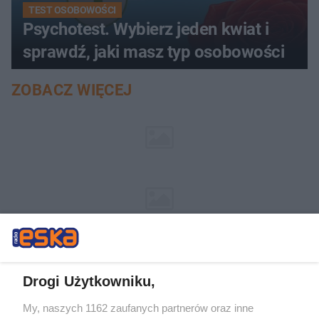
TEST OSOBOWOŚCI
Psychotest. Wybierz jeden kwiat i
sprawdź, jaki masz typ osobowości
ZOBACZ WIĘCEJ
Drogi Użytkowniku,
My, naszych 1162 zaufanych partnerów oraz inne