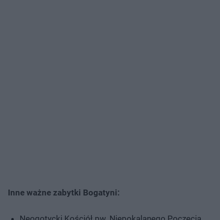
Inne ważne zabytki Bogatyni:
Neogotycki Kościół pw. Niepokalanego Poczęcia