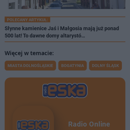
POLECANY ARTYKUŁ:
Słynne kamienice Jaś i Małgosia mają już ponad
500 lat! To dawne domy altarystó…
MIASTA DOLNOŚLĄSKIE
BOGATYNIA
DOLNY ŚLĄSK
Radio Online