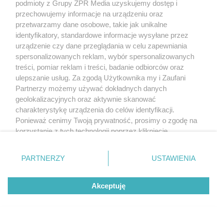
podmioty z Grupy ZPR Media uzyskujemy dostęp i
przechowujemy informacje na urządzeniu oraz
przetwarzamy dane osobowe, takie jak unikalne
identyfikatory, standardowe informacje wysyłane przez
urządzenie czy dane przeglądania w celu zapewniania
spersonalizowanych reklam, wybór spersonalizowanych
treści, pomiar reklam i treści, badanie odbiorców oraz
ulepszanie usług. Za zgodą Użytkownika my i Zaufani
Partnerzy możemy używać dokładnych danych
geolokalizacyjnych oraz aktywnie skanować
charakterystykę urządzenia do celów identyfikacji.
Ponieważ cenimy Twoją prywatność, prosimy o zgodę na
Żaden utwór zamieszczony w serwisie nie może być powielany i
korzystanie z tych technologii poprzez kliknięcie
rozpowszechniany lub dalej rozpowszechniany w jakikolwiek sposób (w
„Akceptuję”. Zgoda jest dobrowolna i zawsze możesz ją
tym także elektroniczny lub mechaniczny) na jakimkolwiek polu
eksploatacji w jakiejkolwiek formie, włącznie z umieszczaniem w Internecie
zmienić/wycofać klikając przycisk ustawień prywatności
bez pisemnej zgody właściciela praw. Jakiekolwiek użycie lub
PARTNERZY
USTAWIENIA
znajdujący się w lewym dolnym rogu strony
. Niektóre
wykorzystanie utworów w całości lub w części z naruszeniem prawa, tzn.
bez właściwej zgody, jest zabronione pod groźbą kary i może być ścigane
rodzaje przetwarzania danych nie wymagają zgody
prawnie.
Akceptuję
użytkownika, ale masz prawo sprzeciwić się takiemu
przetwarzaniu. Preferencje będą miały zastosowanie tylko
na tej witrynie.