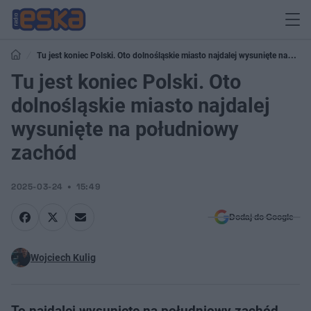
Tu jest koniec Polski. Oto dolnośląskie miasto najdalej wysunięte na
południowy zachód
Tu jest koniec Polski. Oto
dolnośląskie miasto najdalej
wysunięte na południowy
zachód
2025-03-24
15:49
Dodaj do Google
Wojciech Kulig
To najdalej wysunięte na południowy zachód