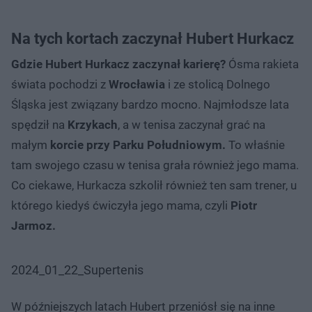
Na tych kortach zaczynał Hubert Hurkacz
Gdzie Hubert Hurkacz zaczynał karierę?
Ósma rakieta
świata pochodzi z
Wrocławia
i ze stolicą Dolnego
Śląska jest związany bardzo mocno. Najmłodsze lata
spędził na
Krzykach
, a w tenisa zaczynał grać na
małym
korcie przy Parku Południowym.
To właśnie
tam swojego czasu w tenisa grała również jego mama.
Co ciekawe, Hurkacza szkolił również ten sam trener, u
którego kiedyś ćwiczyła jego mama, czyli
Piotr
Jarmoz.
2024_01_22_Supertenis
W późniejszych latach Hubert przeniósł się na inne