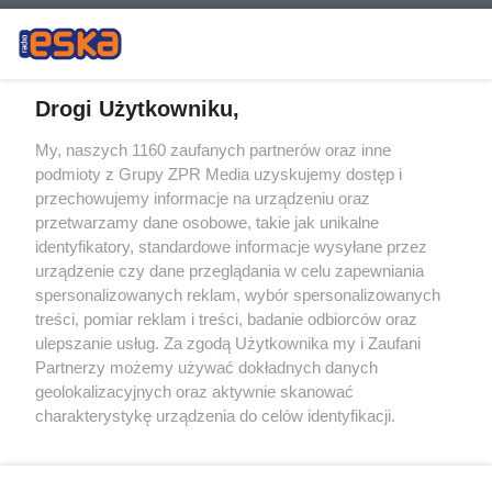
Drogi Użytkowniku,
My, naszych 1160 zaufanych partnerów oraz inne
Żaden utwór zamieszczony w serwisie nie może być powielany i
podmioty z Grupy ZPR Media uzyskujemy dostęp i
rozpowszechniany lub dalej rozpowszechniany w jakikolwiek sposób (w
tym także elektroniczny lub mechaniczny) na jakimkolwiek polu
przechowujemy informacje na urządzeniu oraz
eksploatacji w jakiejkolwiek formie, włącznie z umieszczaniem w
przetwarzamy dane osobowe, takie jak unikalne
Internecie bez pisemnej zgody właściciela praw. Jakiekolwiek użycie lub
identyfikatory, standardowe informacje wysyłane przez
wykorzystanie utworów w całości lub w części z naruszeniem prawa,
tzn. bez właściwej zgody, jest zabronione pod groźbą kary i może być
urządzenie czy dane przeglądania w celu zapewniania
ścigane prawnie.
spersonalizowanych reklam, wybór spersonalizowanych
treści, pomiar reklam i treści, badanie odbiorców oraz
ulepszanie usług. Za zgodą Użytkownika my i Zaufani
Partnerzy możemy używać dokładnych danych
geolokalizacyjnych oraz aktywnie skanować
charakterystykę urządzenia do celów identyfikacji.
Ponieważ cenimy Twoją prywatność, prosimy o zgodę na
O nas
korzystanie z tych technologii poprzez kliknięcie
Informacje prawne
„Akceptuję”. Zgoda jest dobrowolna i zawsze możesz ją