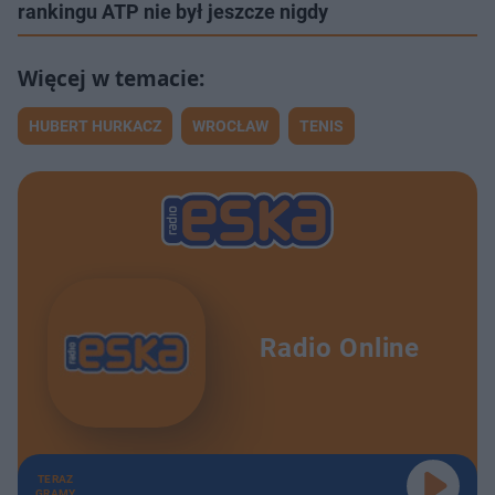
rankingu ATP nie był jeszcze nigdy
HUBERT HURKACZ
WROCŁAW
TENIS
Radio Online
TERAZ
GRAMY