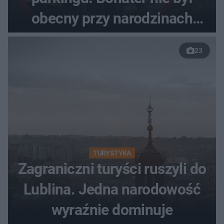
obecny przy narodzinach
własnych dzieci
23
TURYSTYKA
Zagraniczni turyści ruszyli do
Lublina. Jedna narodowość
wyraźnie dominuje