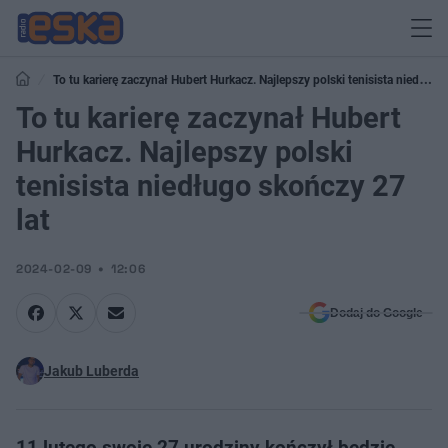
To tu karierę zaczynał Hubert Hurkacz. Najlepszy polski tenisista niedługo
skończy 27 lat
To tu karierę zaczynał Hubert
Hurkacz. Najlepszy polski
tenisista niedługo skończy 27
lat
2024-02-09
12:06
Dodaj do Google
Jakub Luberda
11 lutego swoje 27 urodziny kończył będzie