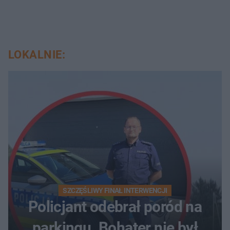
LOKALNIE:
SZCZĘŚLIWY FINAŁ INTERWENCJI
Policjant odebrał poród na
parkingu. Bohater nie był