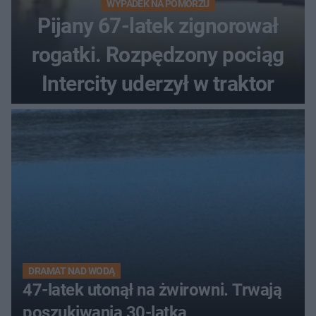
WYPADEK NA POMORZU
Pijany 67-latek zignorował
rogatki. Rozpędzony pociąg
Intercity uderzył w traktor
DRAMAT NAD WODĄ
47-latek utonął na żwirowni. Trwają
poszukiwania 30-latka