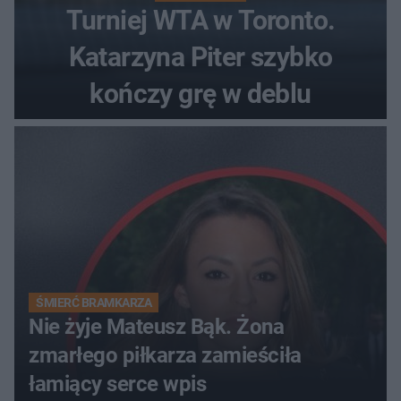
Turniej WTA w Toronto.
Katarzyna Piter szybko
kończy grę w deblu
ŚMIERĆ BRAMKARZA
Nie żyje Mateusz Bąk. Żona
zmarłego piłkarza zamieściła
łamiący serce wpis