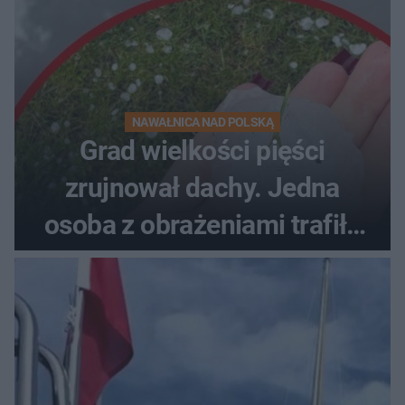
NAWAŁNICA NAD POLSKĄ
Grad wielkości pięści
zrujnował dachy. Jedna
osoba z obrażeniami trafiła
do szpitala