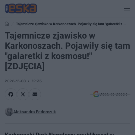
Tajemnicze zjawisko w Karkonoszach. Pojawiły się tam "galaretki z
kosmosu!" [ZDJĘCIA]
Tajemnicze zjawisko w
Karkonoszach. Pojawiły się tam
"galaretki z kosmosu!"
[ZDJĘCIA]
2022-11-08
12:35
Dodaj do Google
Aleksandra Fedorczuk
Karkonoski Park Narodowy opublikował w