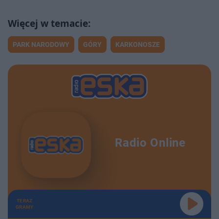
PARK NARODOWY
GÓRY
KARKONOSZE
Radio Online
TERAZ
GRAMY