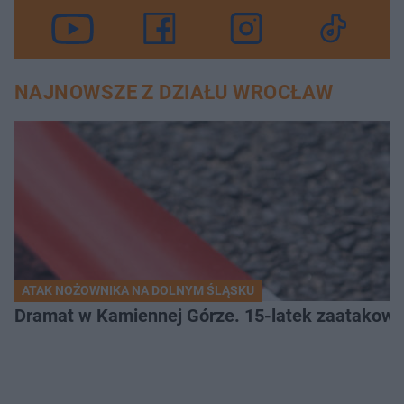
NAJNOWSZE Z DZIAŁU WROCŁAW
ATAK NOŻOWNIKA NA DOLNYM ŚLĄSKU
Dramat w Kamiennej Górze. 15-latek zaatakow