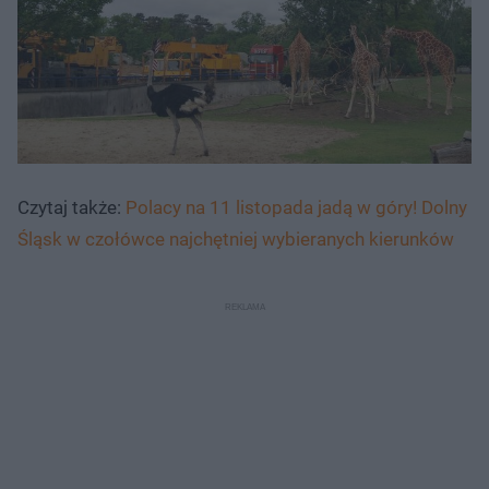
Czytaj także:
Polacy na 11 listopada jadą w góry! Dolny
Śląsk w czołówce najchętniej wybieranych kierunków