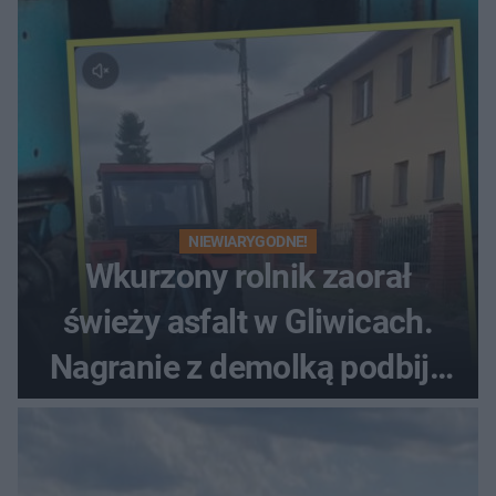
NIEWIARYGODNE!
Wkurzony rolnik zaorał
świeży asfalt w Gliwicach.
Nagranie z demolką podbija
sieć