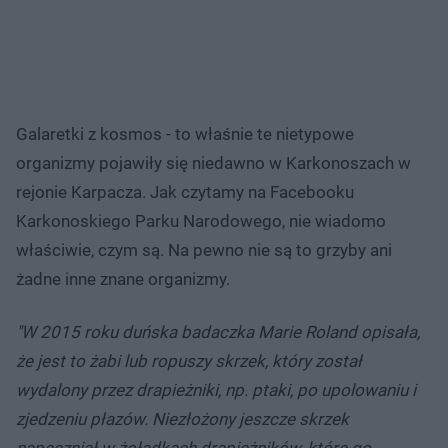
Galaretki z kosmos - to właśnie te nietypowe
organizmy pojawiły się niedawno w Karkonoszach w
rejonie Karpacza. Jak czytamy na Facebooku
Karkonoskiego Parku Narodowego, nie wiadomo
właściwie, czym są. Na pewno nie są to grzyby ani
żadne inne znane organizmy.
"W 2015 roku duńska badaczka Marie Roland opisała,
że jest to żabi lub ropuszy skrzek, który został
wydalony przez drapieżniki, np. ptaki, po upolowaniu i
zjedzeniu płazów. Niezłożony jeszcze skrzek
napęczniał w żołądkach drapieżników, które go