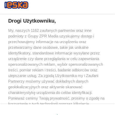
Drogi Użytkowniku,
My, naszych 1162 zaufanych partnerów oraz inne
Żaden utwór zamieszczony w serwisie nie może być powielany i
podmioty z Grupy ZPR Media uzyskujemy dostęp i
rozpowszechniany lub dalej rozpowszechniany w jakikolwiek sposób (w
tym także elektroniczny lub mechaniczny) na jakimkolwiek polu
przechowujemy informacje na urządzeniu oraz
eksploatacji w jakiejkolwiek formie, włącznie z umieszczaniem w Internecie
przetwarzamy dane osobowe, takie jak unikalne
bez pisemnej zgody właściciela praw. Jakiekolwiek użycie lub
wykorzystanie utworów w całości lub w części z naruszeniem prawa, tzn.
identyfikatory, standardowe informacje wysyłane przez
bez właściwej zgody, jest zabronione pod groźbą kary i może być ścigane
urządzenie czy dane przeglądania w celu zapewniania
prawnie.
spersonalizowanych reklam, wybór spersonalizowanych
treści, pomiar reklam i treści, badanie odbiorców oraz
ulepszanie usług. Za zgodą Użytkownika my i Zaufani
Partnerzy możemy używać dokładnych danych
geolokalizacyjnych oraz aktywnie skanować
charakterystykę urządzenia do celów identyfikacji.
O nas
Ponieważ cenimy Twoją prywatność, prosimy o zgodę na
korzystanie z tych technologii poprzez kliknięcie
Informacje prawne
„Akceptuję”. Zgoda jest dobrowolna i zawsze możesz ją
zmienić/wycofać klikając przycisk ustawień prywatności