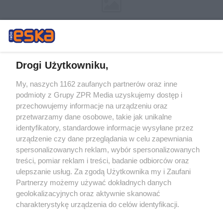
Drogi Użytkowniku,
My, naszych 1162 zaufanych partnerów oraz inne
Żaden utwór zamieszczony w serwisie nie może być powielany i
podmioty z Grupy ZPR Media uzyskujemy dostęp i
rozpowszechniany lub dalej rozpowszechniany w jakikolwiek sposób (w
przechowujemy informacje na urządzeniu oraz
tym także elektroniczny lub mechaniczny) na jakimkolwiek polu
eksploatacji w jakiejkolwiek formie, włącznie z umieszczaniem w
przetwarzamy dane osobowe, takie jak unikalne
Internecie bez pisemnej zgody właściciela praw. Jakiekolwiek użycie lub
identyfikatory, standardowe informacje wysyłane przez
wykorzystanie utworów w całości lub w części z naruszeniem prawa,
tzn. bez właściwej zgody, jest zabronione pod groźbą kary i może być
urządzenie czy dane przeglądania w celu zapewniania
ścigane prawnie.
spersonalizowanych reklam, wybór spersonalizowanych
treści, pomiar reklam i treści, badanie odbiorców oraz
ulepszanie usług. Za zgodą Użytkownika my i Zaufani
Partnerzy możemy używać dokładnych danych
geolokalizacyjnych oraz aktywnie skanować
charakterystykę urządzenia do celów identyfikacji.
Ponieważ cenimy Twoją prywatność, prosimy o zgodę na
O nas