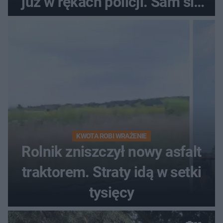
już w rękach policji. Sam się
zgłosił
KWOTA ROBI WRAŻENIE
Rolnik zniszczył nowy asfalt
traktorem. Straty idą w setki
tysięcy