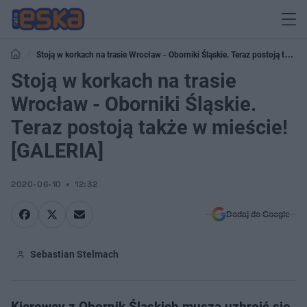
Stoją w korkach na trasie Wrocław - Oborniki Śląskie. Teraz postoją także
w mieście! [GALERIA]
Stoją w korkach na trasie
Wrocław - Oborniki Śląskie.
Teraz postoją także w mieście!
[GALERIA]
2020-06-10
12:32
Dodaj do Google
Sebastian Stelmach
Kierowcy z Obornik Śląskich muszą uzbroić się