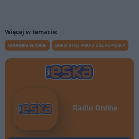
OBORNIKI ŚLĄSKIE
BURMISTRZ ARKADIUSZ POPRAWA
Radio Online