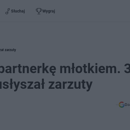
Słuchaj
Wygraj
zał zarzuty
partnerkę młotkiem. 
usłyszał zarzuty
Do