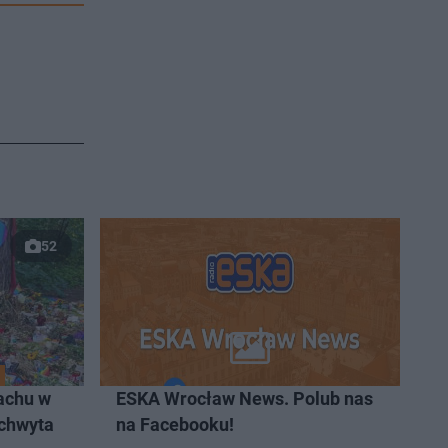
52
achu w
ESKA Wrocław News. Polub nas
 chwyta
na Facebooku!