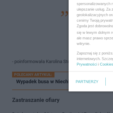
spersonalizowanych re
ulepszanie usług. Za
- Bił ją młotkiem w
geolokalizacyjnych or
cenimy Twoją prywatno
jej brzucha, a nadto
Zgoda jest dobrowoln
czym zamierzonego 
się w lewym dolnym r
pokrzywdzonej obraż
ale masz prawo sprzec
witrynie.
krwiaków,(...)oraz
Zapoznaj się z poniż
internetowych. Szcze
- poinformowała Karolina Stocka-Mycek, rzecznik 
Prywatności
i
Cookie
POLECANY ARTYKUŁ:
Wypadek busa w Niechlowie. Gdy policjanci 
PARTNERZY
Zastraszanie ofiary