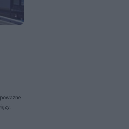
m poważne
iąży.