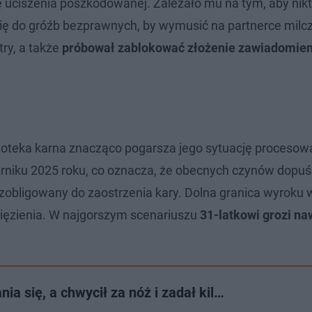
bę uciszenia poszkodowanej. Zależało mu na tym, aby nikt
się do gróźb bezprawnych, by wymusić na partnerce milcz
try, a także
próbował zablokować złożenie zawiadomien
artoteka karna znacząco pogarsza jego sytuację procesow
erniku 2025 roku, co oznacza, że obecnych czynów dopuśc
zobligowany do zaostrzenia kary. Dolna granica wyroku 
więzienia. W najgorszym scenariuszu
31-latkowi grozi naw
ia się, a chwycił za nóż i zadał kil…