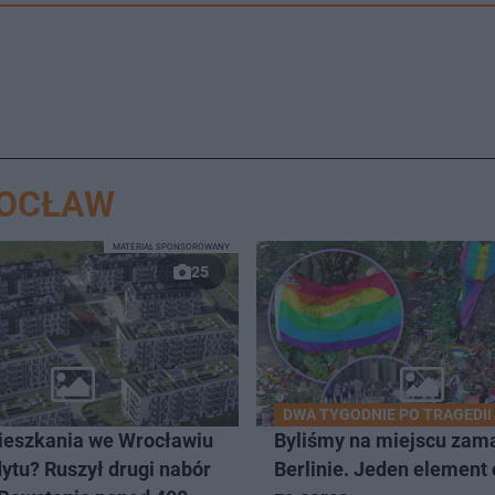
ROCŁAW
MATERIAŁ SPONSOROWANY
25
DWA TYGODNIE PO TRAGEDII
eszkania we Wrocławiu
Byliśmy na miejscu zam
ytu? Ruszył drugi nabór
Berlinie. Jeden element