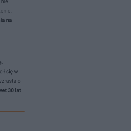
 nie
enie.
ia na
ą.
ił się w
wzrasta o
et 30 lat