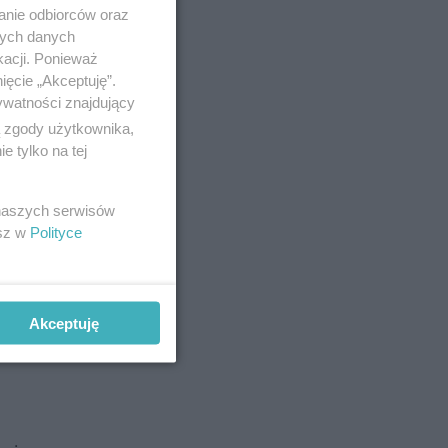
anie odbiorców oraz
nych danych
kacji. Ponieważ
ięcie „Akceptuję”.
ywatności znajdujący
ą zgody użytkownika,
 tylko na tej
 naszych serwisów
esz w
Polityce
Akceptuję