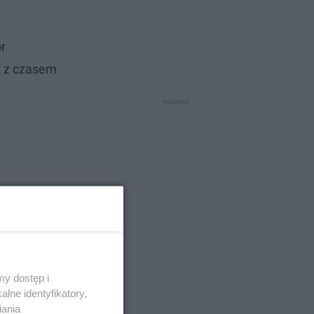
r
k z czasem
y dostęp i
lne identyfikatory,
iania