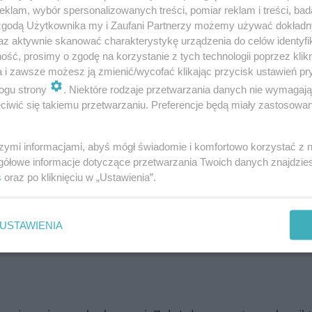
klam, wybór spersonalizowanych treści, pomiar reklam i treści, bad
 zgodą Użytkownika my i Zaufani Partnerzy możemy używać dokład
 obie nogi oraz przypalał zapalniczką okolice
az aktywnie skanować charakterystykę urządzenia do celów identyfi
ść, prosimy o zgodę na korzystanie z tych technologii poprzez klikn
 kilkakrotnie uciskał rękoma jej szyję, przy
a i zawsze możesz ją zmienić/wycofać klikając przycisk ustawień pr
celu nie osiągnął, powodując u
ogu strony
. Niektóre rodzaje przetwarzania danych nie wymagaj
enia ciała w postaci stłuczenia, ran,
iwić się takiemu przetwarzaniu. Preferencje będą miały zastosowanie
 złamania kości podudzia lewego
szymi informacjami, abyś mógł świadomie i komfortowo korzystać z
gółowe informacje dotyczące przetwarzania Twoich danych znajdzi
prasowy wrocławskiej prokuratury.
s
oraz po kliknięciu w „Ustawienia”.
zajrzeli do środka, oniemieli
USTAWIENIA