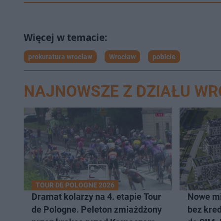
prokuratura wrocław
Wrocław
pobicie
NAJNOWSZE Z DZIAŁU W
TOUR DE POLOGNE 2026
Dramat kolarzy na 4. etapie Tour
Nowe mi
de Pologne. Peleton zmiażdżony
bez kred