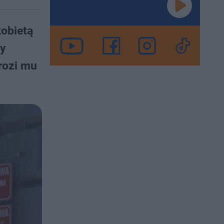
kobietą
by
rozi mu