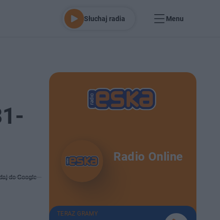
Słuchaj radia
Menu
31-
Radio Online
daj do Google
TERAZ GRAMY