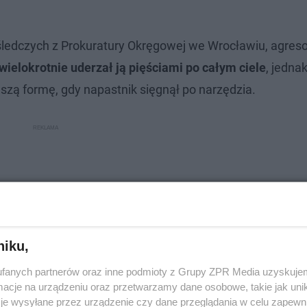
śledczych z Prokuratury Okręgowej we Wrocławiu, agreso
wielokrotnie uderzał ją pięściami po całym ciele
, jedna
szą formę, gdy napastnik sięgnął po narzędzia.
niku,
fanych partnerów oraz inne podmioty z Grupy ZPR Media uzyskujem
cje na urządzeniu oraz przetwarzamy dane osobowe, takie jak unika
je wysyłane przez urządzenie czy dane przeglądania w celu zapewn