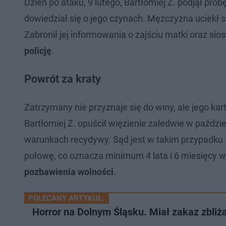
Dzień po ataku, 9 lutego, Bartłomiej Z. podjął pró
dowiedział się o jego czynach. Mężczyzna uciekł 
Zabronił jej informowania o zajściu matki oraz sios
policję
.
Powrót za kraty
Zatrzymany nie przyznaje się do winy, ale jego k
Bartłomiej Z. opuścił więzienie zaledwie w paździ
warunkach recydywy. Sąd jest w takim przypadku 
połowę, co oznacza minimum 4 lata i 6 miesięcy 
pozbawienia wolności
.
POLECANY ARTYKUŁ:
Horror na Dolnym Śląsku. Miał zakaz zbliżan