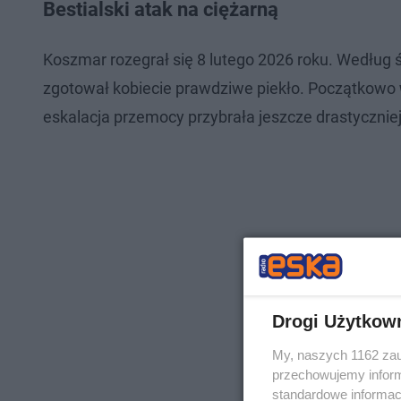
Bestialski atak na ciężarną
Koszmar rozegrał się 8 lutego 2026 roku. Według 
zgotował kobiecie prawdziwe piekło. Początkowo
eskalacja przemocy przybrała jeszcze drastyczniej
Drogi Użytkow
My, naszych 1162 zau
przechowujemy informa
standardowe informac