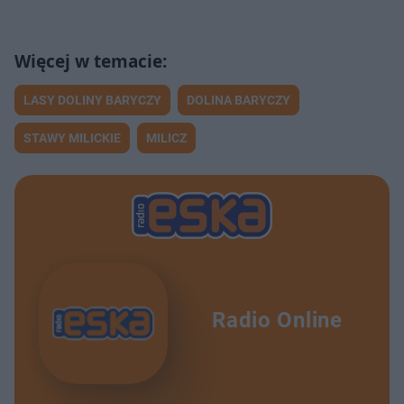
LASY DOLINY BARYCZY
DOLINA BARYCZY
STAWY MILICKIE
MILICZ
Radio Online