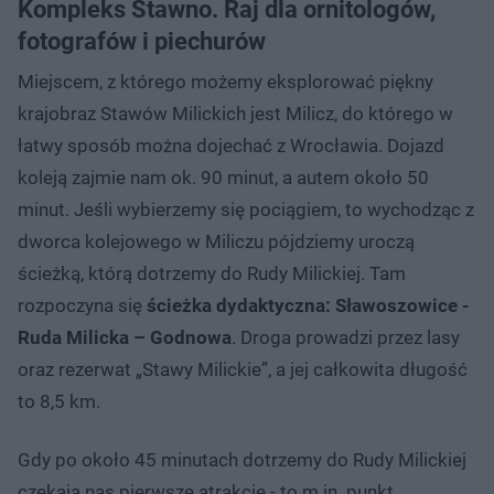
Kompleks Stawno. Raj dla ornitologów,
fotografów i piechurów
Miejscem, z którego możemy eksplorować piękny
krajobraz Stawów Milickich jest Milicz, do którego w
łatwy sposób można dojechać z Wrocławia. Dojazd
koleją zajmie nam ok. 90 minut, a autem około 50
minut. Jeśli wybierzemy się pociągiem, to wychodząc z
dworca kolejowego w Miliczu pójdziemy uroczą
ścieżką, którą dotrzemy do Rudy Milickiej. Tam
rozpoczyna się
ścieżka dydaktyczna: Sławoszowice -
Ruda Milicka – Godnowa
. Droga prowadzi przez lasy
oraz rezerwat „Stawy Milickie”, a jej całkowita długość
to 8,5 km.
Gdy po około 45 minutach dotrzemy do Rudy Milickiej
czekają nas pierwsze atrakcje - to m.in. punkt