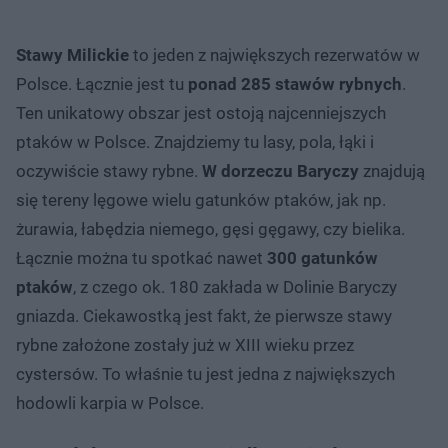
Stawy Milickie
to jeden z największych rezerwatów w
Polsce. Łącznie jest tu
ponad 285 stawów rybnych
.
Ten unikatowy obszar jest ostoją najcenniejszych
ptaków w Polsce. Znajdziemy tu lasy, pola, łąki i
oczywiście stawy rybne.
W dorzeczu Baryczy
znajdują
się tereny lęgowe wielu gatunków ptaków, jak np.
żurawia, łabędzia niemego, gęsi gęgawy, czy bielika.
Łącznie można tu spotkać nawet
300 gatunków
ptaków
, z czego ok. 180 zakłada w Dolinie Baryczy
gniazda. Ciekawostką jest fakt, że pierwsze stawy
rybne założone zostały już w XIII wieku przez
cystersów. To właśnie tu jest jedna z największych
hodowli karpia w Polsce.