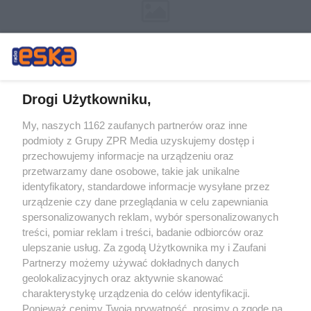
Drogi Użytkowniku,
My, naszych 1162 zaufanych partnerów oraz inne
Żaden utwór zamieszczony w serwisie nie może być powielany i
podmioty z Grupy ZPR Media uzyskujemy dostęp i
rozpowszechniany lub dalej rozpowszechniany w jakikolwiek sposób (w
tym także elektroniczny lub mechaniczny) na jakimkolwiek polu
przechowujemy informacje na urządzeniu oraz
eksploatacji w jakiejkolwiek formie, włącznie z umieszczaniem w Internecie
przetwarzamy dane osobowe, takie jak unikalne
bez pisemnej zgody właściciela praw. Jakiekolwiek użycie lub
identyfikatory, standardowe informacje wysyłane przez
wykorzystanie utworów w całości lub w części z naruszeniem prawa, tzn.
bez właściwej zgody, jest zabronione pod groźbą kary i może być ścigane
urządzenie czy dane przeglądania w celu zapewniania
prawnie.
spersonalizowanych reklam, wybór spersonalizowanych
treści, pomiar reklam i treści, badanie odbiorców oraz
ulepszanie usług. Za zgodą Użytkownika my i Zaufani
Partnerzy możemy używać dokładnych danych
geolokalizacyjnych oraz aktywnie skanować
charakterystykę urządzenia do celów identyfikacji.
Ponieważ cenimy Twoją prywatność, prosimy o zgodę na
O nas