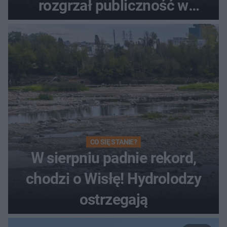
rozgrzał publiczność w
Toruniu
CO SIĘ STANIE?
W sierpniu padnie rekord,
chodzi o Wisłę! Hydrolodzy
ostrzegają