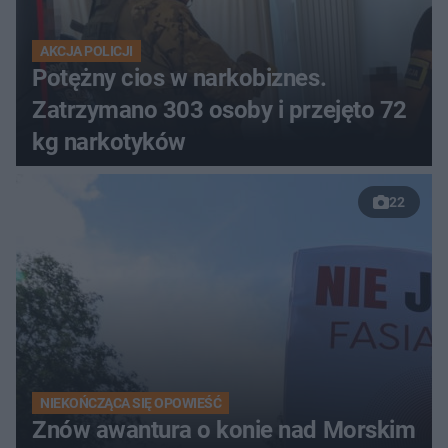
AKCJA POLICJI
Potężny cios w narkobiznes.
Zatrzymano 303 osoby i przejęto 72
kg narkotyków
22
NIEKOŃCZĄCA SIĘ OPOWIEŚĆ
Znów awantura o konie nad Morskim