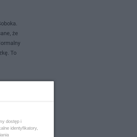
Soboka.
sane, że
„Normalny
zkę. To
y dostęp i
lne identyfikatory,
iania