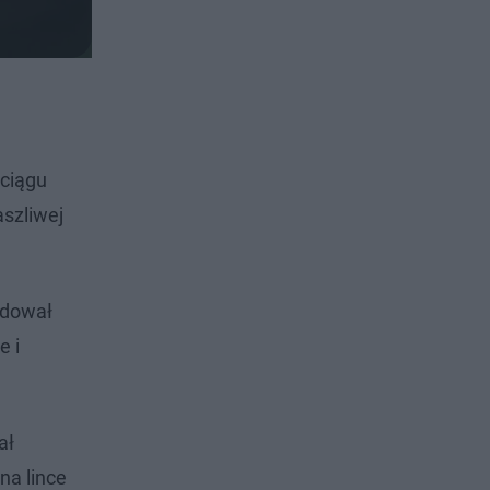
 ciągu
aszliwej
rdował
e i
ał
na lince