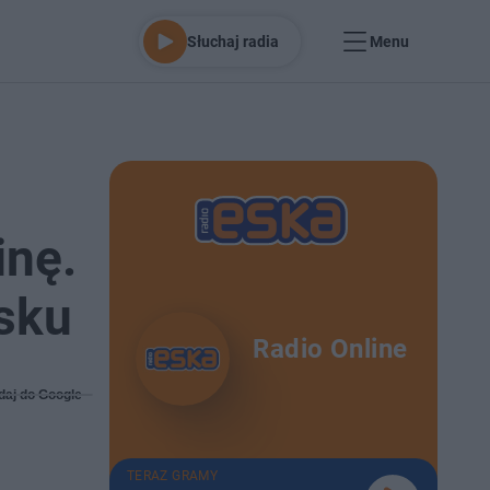
Słuchaj radia
Menu
inę.
ąsku
Radio Online
daj do Google
TERAZ GRAMY