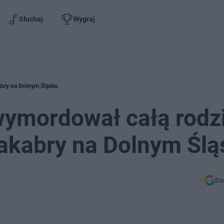
Słuchaj
Wygraj
abry na Dolnym Śląsku
wymordował całą rodz
makabry na Dolnym Śl
Do