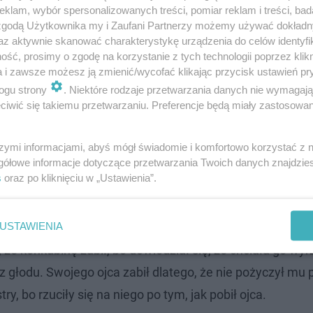
klam, wybór spersonalizowanych treści, pomiar reklam i treści, bad
 zgodą Użytkownika my i Zaufani Partnerzy możemy używać dokład
az aktywnie skanować charakterystykę urządzenia do celów identyfi
ść, prosimy o zgodę na korzystanie z tych technologii poprzez klikn
a i zawsze możesz ją zmienić/wycofać klikając przycisk ustawień pr
c się nie stało -
opowiada w reportażu były policjant.
ogu strony
. Niektóre rodzaje przetwarzania danych nie wymagaj
iwić się takiemu przetwarzaniu. Preferencje będą miały zastosowanie
dnych emocji
szymi informacjami, abyś mógł świadomie i komfortowo korzystać z
gółowe informacje dotyczące przetwarzania Twoich danych znajdzi
wanego. Opowiadał o rodzinie, emocjonalnych związkach
s
oraz po kliknięciu w „Ustawienia”.
rakowało pieniędzy, pożyczał je od ojca, siostra często
 materiale telewizyjnym.
USTAWIENIA
 konkubinę zabił, bo dowiedział się, że chciała go wyrzu
z głodu. Swojego ojca zabił dlatego, że nie pożyczył mu 
ry, bo rzuciły się na niego po tym, jak pobił ojca.