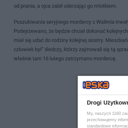
od prania, a ojca zabił uderzając go młotkiem.
Poszukiwania seryjnego mordercy z Walimia trwały
Podejrzewano, że będzie chciał dokonać kolejnych 
miał się udać do rodziny kolejnej siostry. Mieszka
człowiek był” śledczy, którzy zajmowali się tą s
właśnie tam 16 lutego zatrzymano mordercę.
Drogi Użytkow
My, naszych 1160 zau
przechowujemy informa
standardowe informac