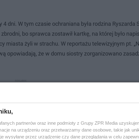
 4 dni. W tym czasie ochraniana była rodzina Ryszarda 
zbrodni, bo sprawca zostawił kartkę, na której było napi
ńcy miasta żyli w strachu. W reportażu telewizyjnym pt. 
prawą opowiadają, że w domu siostry zorganizowano zasad
niku,
fanych partnerów oraz inne podmioty z Grupy ZPR Media uzyskujem
cje na urządzeniu oraz przetwarzamy dane osobowe, takie jak unika
je wysyłane przez urządzenie czy dane przeglądania w celu zapewn