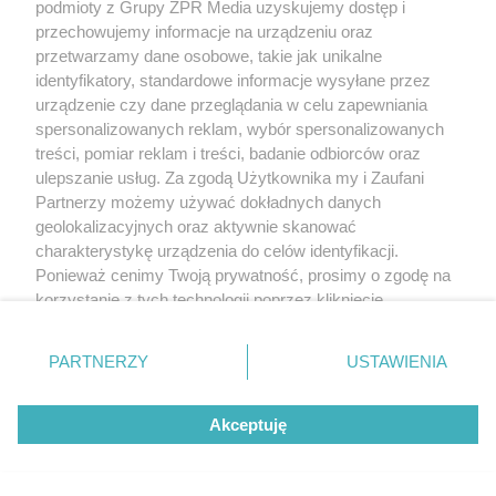
podmioty z Grupy ZPR Media uzyskujemy dostęp i
przechowujemy informacje na urządzeniu oraz
przetwarzamy dane osobowe, takie jak unikalne
identyfikatory, standardowe informacje wysyłane przez
urządzenie czy dane przeglądania w celu zapewniania
spersonalizowanych reklam, wybór spersonalizowanych
treści, pomiar reklam i treści, badanie odbiorców oraz
ulepszanie usług. Za zgodą Użytkownika my i Zaufani
Żaden utwór zamieszczony w serwisie nie może być powielany i
rozpowszechniany lub dalej rozpowszechniany w jakikolwiek sposób (w
Partnerzy możemy używać dokładnych danych
tym także elektroniczny lub mechaniczny) na jakimkolwiek polu
geolokalizacyjnych oraz aktywnie skanować
eksploatacji w jakiejkolwiek formie, włącznie z umieszczaniem w Internecie
charakterystykę urządzenia do celów identyfikacji.
bez pisemnej zgody właściciela praw. Jakiekolwiek użycie lub
wykorzystanie utworów w całości lub w części z naruszeniem prawa, tzn.
Ponieważ cenimy Twoją prywatność, prosimy o zgodę na
bez właściwej zgody, jest zabronione pod groźbą kary i może być ścigane
korzystanie z tych technologii poprzez kliknięcie
prawnie.
„Akceptuję”. Zgoda jest dobrowolna i zawsze możesz ją
zmienić/wycofać klikając przycisk ustawień prywatności
PARTNERZY
USTAWIENIA
znajdujący się w lewym dolnym rogu strony
. Niektóre
rodzaje przetwarzania danych nie wymagają zgody
Akceptuję
użytkownika, ale masz prawo sprzeciwić się takiemu
przetwarzaniu. Preferencje będą miały zastosowanie tylko
O nas
na tej witrynie.