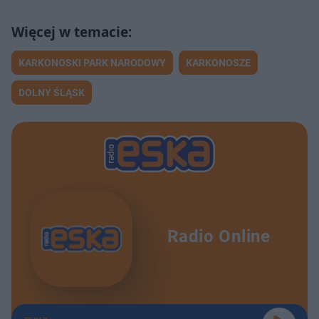
KARKONOSKI PARK NARODOWY
KARKONOSZE
DOLNY ŚLĄSK
Radio Online