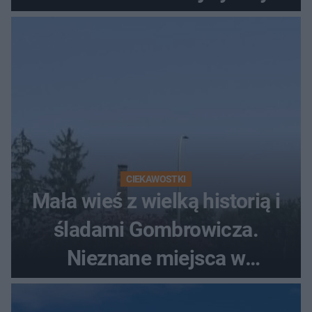
szczyt Gór Świętokrzyskich
CIEKAWOSTKI
Mała wieś z wielką historią i
śladami Gombrowicza.
Nieznane miejsca w
Świętokrzyskiem