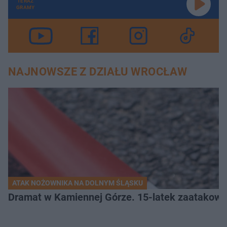
TERAZ
GRAMY
NAJNOWSZE Z DZIAŁU WROCŁAW
ATAK NOŻOWNIKA NA DOLNYM ŚLĄSKU
Dramat w Kamiennej Górze. 15-latek zaatakow