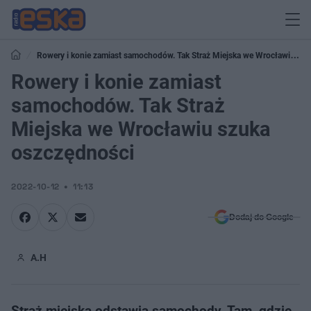
Rowery i konie zamiast samochodów. Tak Straż Miejska we Wrocławiu
szuka oszczędności
Rowery i konie zamiast
samochodów. Tak Straż
Miejska we Wrocławiu szuka
oszczędności
2022-10-12
11:13
Dodaj do Google
A.H
Straż miejska odstawia samochody. Tam, gdzie