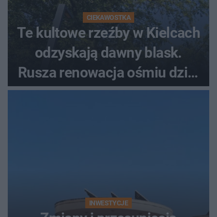
CIEKAWOSTKA
Te kultowe rzeźby w Kielcach
odzyskają dawny blask.
Rusza renowacja ośmiu dzieł
z lat 70.
INWESTYCJE