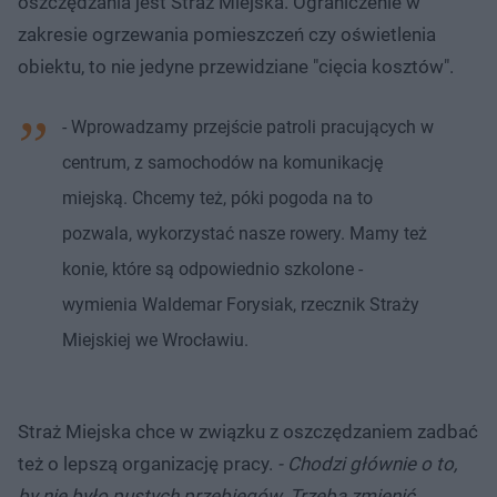
oszczędzania jest Straż Miejska. Ograniczenie w
zakresie ogrzewania pomieszczeń czy oświetlenia
obiektu, to nie jedyne przewidziane "cięcia kosztów".
- Wprowadzamy przejście patroli pracujących w
centrum, z samochodów na komunikację
miejską. Chcemy też, póki pogoda na to
pozwala, wykorzystać nasze rowery. Mamy też
konie, które są odpowiednio szkolone -
wymienia Waldemar Forysiak, rzecznik Straży
Miejskiej we Wrocławiu.
Straż Miejska chce w związku z oszczędzaniem zadbać
też o lepszą organizację pracy.
- Chodzi głównie o to,
by nie było pustych przebiegów. Trzeba zmienić