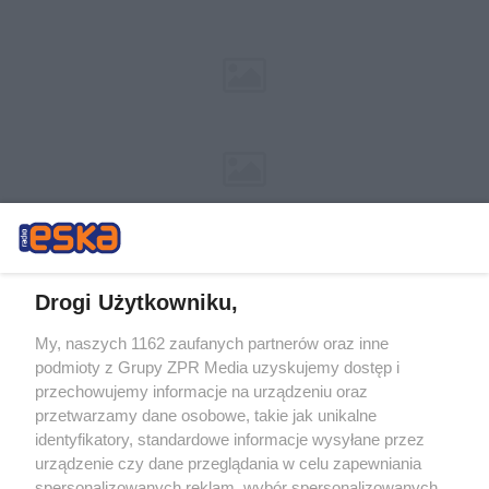
Drogi Użytkowniku,
My, naszych 1162 zaufanych partnerów oraz inne
Żaden utwór zamieszczony w serwisie nie może być powielany i
podmioty z Grupy ZPR Media uzyskujemy dostęp i
rozpowszechniany lub dalej rozpowszechniany w jakikolwiek sposób (w
tym także elektroniczny lub mechaniczny) na jakimkolwiek polu
przechowujemy informacje na urządzeniu oraz
eksploatacji w jakiejkolwiek formie, włącznie z umieszczaniem w
przetwarzamy dane osobowe, takie jak unikalne
Internecie bez pisemnej zgody właściciela praw. Jakiekolwiek użycie lub
identyfikatory, standardowe informacje wysyłane przez
wykorzystanie utworów w całości lub w części z naruszeniem prawa,
tzn. bez właściwej zgody, jest zabronione pod groźbą kary i może być
urządzenie czy dane przeglądania w celu zapewniania
ścigane prawnie.
spersonalizowanych reklam, wybór spersonalizowanych