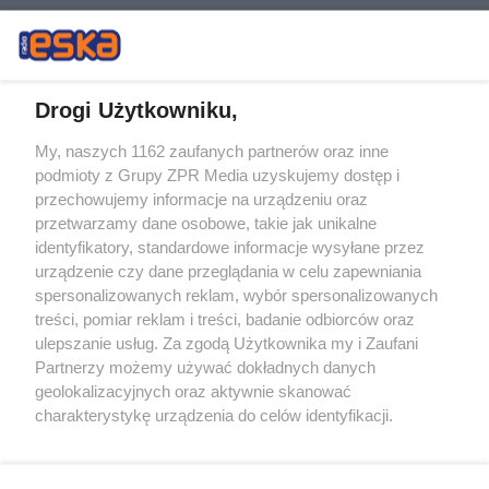
Drogi Użytkowniku,
My, naszych 1162 zaufanych partnerów oraz inne
Żaden utwór zamieszczony w serwisie nie może być powielany i
podmioty z Grupy ZPR Media uzyskujemy dostęp i
rozpowszechniany lub dalej rozpowszechniany w jakikolwiek sposób (w
przechowujemy informacje na urządzeniu oraz
tym także elektroniczny lub mechaniczny) na jakimkolwiek polu
eksploatacji w jakiejkolwiek formie, włącznie z umieszczaniem w
przetwarzamy dane osobowe, takie jak unikalne
Internecie bez pisemnej zgody właściciela praw. Jakiekolwiek użycie lub
identyfikatory, standardowe informacje wysyłane przez
wykorzystanie utworów w całości lub w części z naruszeniem prawa,
tzn. bez właściwej zgody, jest zabronione pod groźbą kary i może być
urządzenie czy dane przeglądania w celu zapewniania
ścigane prawnie.
spersonalizowanych reklam, wybór spersonalizowanych
treści, pomiar reklam i treści, badanie odbiorców oraz
ulepszanie usług. Za zgodą Użytkownika my i Zaufani
Partnerzy możemy używać dokładnych danych
geolokalizacyjnych oraz aktywnie skanować
charakterystykę urządzenia do celów identyfikacji.
Ponieważ cenimy Twoją prywatność, prosimy o zgodę na
O nas
korzystanie z tych technologii poprzez kliknięcie
Informacje prawne
„Akceptuję”. Zgoda jest dobrowolna i zawsze możesz ją