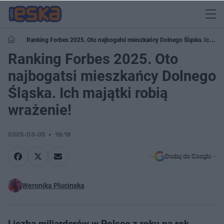
Ranking Forbes 2025. Oto najbogatsi mieszkańcy Dolnego Śląska. Ich
majątki robią wrażenie!
Ranking Forbes 2025. Oto
najbogatsi mieszkańcy Dolnego
Śląska. Ich majątki robią
wrażenie!
2025-03-05
19:18
Dodaj do Google
Weronika Plucinska
Liczba miliarderów w Polsce z roku na rok