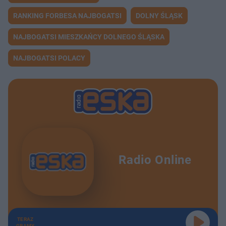
RANKING FORBESA NAJBOGATSI
DOLNY ŚLĄSK
NAJBOGATSI MIESZKAŃCY DOLNEGO ŚLĄSKA
NAJBOGATSI POLACY
Radio Online
TERAZ
GRAMY