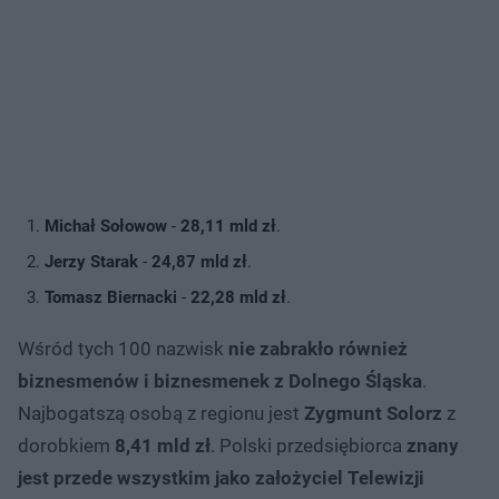
Michał Sołowow
-
28,11 mld zł
.
Jerzy Starak
-
24,87 mld zł
.
Tomasz Biernacki
-
22,28 mld zł
.
Wśród tych 100 nazwisk
nie zabrakło również
biznesmenów i biznesmenek z Dolnego Śląska
.
Najbogatszą osobą z regionu jest
Zygmunt Solorz
z
dorobkiem
8,41 mld zł
. Polski przedsiębiorca
znany
jest przede wszystkim jako założyciel Telewizji