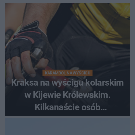
dramatycznej akcji
KARAMBOL NA WYŚCIGU
Kraksa na wyścigu kolarskim
w Kijewie Królewskim.
Kilkanaście osób
poszkodowanych, lądował
śmigłowiec LPR