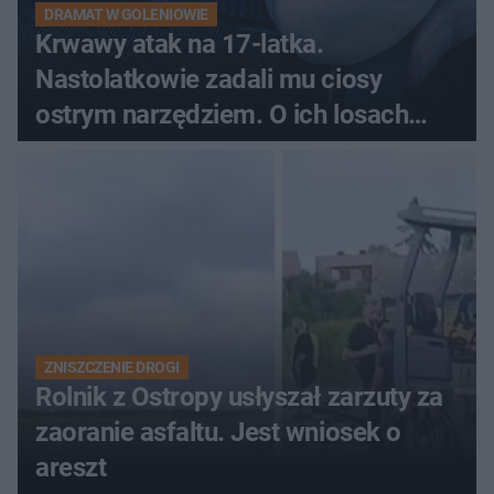
DRAMAT W GOLENIOWIE
Krwawy atak na 17-latka.
Nastolatkowie zadali mu ciosy
ostrym narzędziem. O ich losach
zdecyduje sąd rodzinny
ZNISZCZENIE DROGI
Rolnik z Ostropy usłyszał zarzuty za
zaoranie asfaltu. Jest wniosek o
areszt