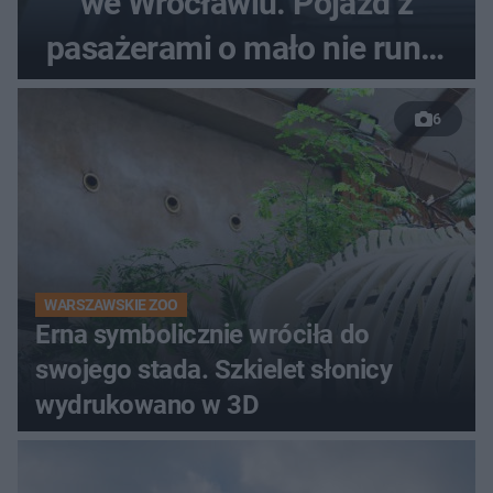
we Wrocławiu. Pojazd z
pasażerami o mało nie runął
do rzeki
6
WARSZAWSKIE ZOO
Erna symbolicznie wróciła do
swojego stada. Szkielet słonicy
wydrukowano w 3D