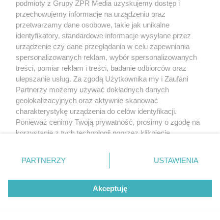
podmioty z Grupy ZPR Media uzyskujemy dostęp i
Polsce nosi je zaledwie 3
przechowujemy informacje na urządzeniu oraz
przetwarzamy dane osobowe, takie jak unikalne
kobiety
identyfikatory, standardowe informacje wysyłane przez
urządzenie czy dane przeglądania w celu zapewniania
spersonalizowanych reklam, wybór spersonalizowanych
treści, pomiar reklam i treści, badanie odbiorców oraz
ulepszanie usług. Za zgodą Użytkownika my i Zaufani
Partnerzy możemy używać dokładnych danych
geolokalizacyjnych oraz aktywnie skanować
charakterystykę urządzenia do celów identyfikacji.
Ponieważ cenimy Twoją prywatność, prosimy o zgodę na
DOMOWE TRIKI
korzystanie z tych technologii poprzez kliknięcie
Zwilż kartkę i połóż na parapecie.
„Akceptuję”. Zgoda jest dobrowolna i zawsze możesz ją
zmienić/wycofać klikając przycisk ustawień prywatności
Żadna mucha nie wleci do twojego
PARTNERZY
USTAWIENIA
znajdujący się w lewym dolnym rogu strony
. Niektóre
domu
rodzaje przetwarzania danych nie wymagają zgody
Akceptuję
użytkownika, ale masz prawo sprzeciwić się takiemu
przetwarzaniu. Preferencje będą miały zastosowanie tylko
na tej witrynie.