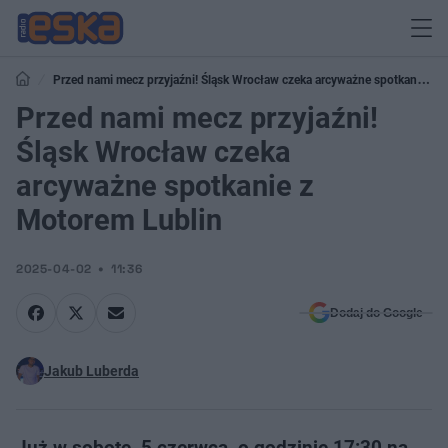
Przed nami mecz przyjaźni! Śląsk Wrocław czeka arcyważne spotkanie z
Motorem Lublin
Przed nami mecz przyjaźni!
Śląsk Wrocław czeka
arcyważne spotkanie z
Motorem Lublin
2025-04-02
11:36
Dodaj do Google
Jakub Luberda
Już w sobotę, 5 czerwca, o godzinie 17:30 na