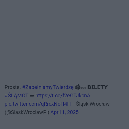
Proste.
#ZapełniamyTwierdzę
🏟️🎫 𝗕𝗜𝗟𝗘𝗧𝗬
#ŚLĄMOT
➡️
https://t.co/f2eGTJkcnA
pic.twitter.com/qRrcxNoH4H
— Śląsk Wrocław
(@SlaskWroclawPl)
April 1, 2025