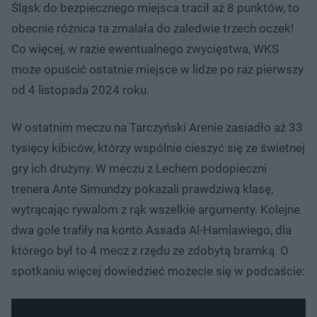
Śląsk do bezpiecznego miejsca tracił aż 8 punktów, to
obecnie różnica ta zmalała do zaledwie trzech oczek!
Co więcej, w razie ewentualnego zwycięstwa, WKS
może opuścić ostatnie miejsce w lidze po raz pierwszy
od 4 listopada 2024 roku.
W ostatnim meczu na Tarczyński Arenie zasiadło aż 33
tysięcy kibiców, którzy wspólnie cieszyć się ze świetnej
gry ich drużyny. W meczu z Lechem podopieczni
trenera Ante Simundzy pokazali prawdziwą klasę,
wytrącając rywalom z rąk wszelkie argumenty. Kolejne
dwa gole trafiły na konto Assada Al-Hamlawiego, dla
którego był to 4 mecz z rzędu ze zdobytą bramką. O
spotkaniu więcej dowiedzieć możecie się w podcaście: