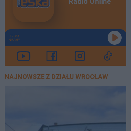
Radio Online
TERAZ
GRAMY
NAJNOWSZE Z DZIAŁU WROCŁAW