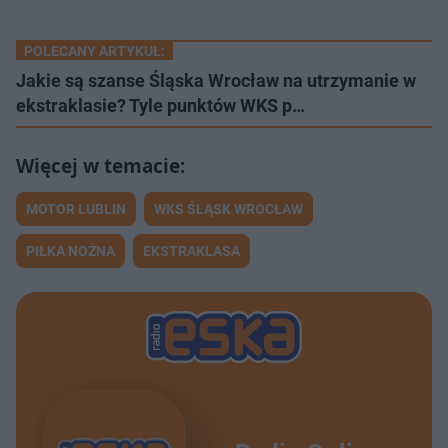
POLECANY ARTYKUŁ:
Jakie są szanse Śląska Wrocław na utrzymanie w
ekstraklasie? Tyle punktów WKS p…
MOTOR LUBLIN
WKS ŚLĄSK WROCŁAW
PIŁKA NOŻNA
EKSTRAKLASA