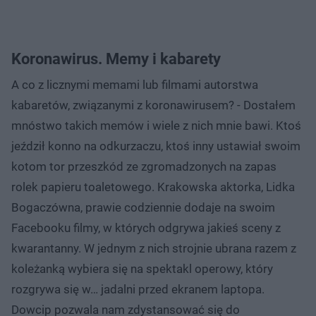
Koronawirus. Memy i kabarety
A co z licznymi memami lub filmami autorstwa
kabaretów, związanymi z koronawirusem? - Dostałem
mnóstwo takich memów i wiele z nich mnie bawi. Ktoś
jeździł konno na odkurzaczu, ktoś inny ustawiał swoim
kotom tor przeszkód ze zgromadzonych na zapas
rolek papieru toaletowego. Krakowska aktorka, Lidka
Bogaczówna, prawie codziennie dodaje na swoim
Facebooku filmy, w których odgrywa jakieś sceny z
kwarantanny. W jednym z nich strojnie ubrana razem z
koleżanką wybiera się na spektakl operowy, który
rozgrywa się w… jadalni przed ekranem laptopa.
Dowcip pozwala nam zdystansować się do