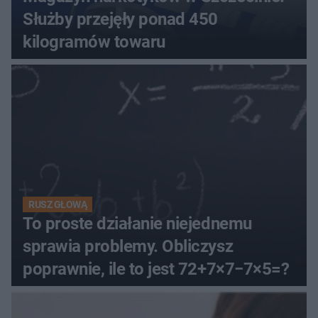
Służby przejęły ponad 450
kilogramów towaru
RUSZ GŁOWĄ
To proste działanie niejednemu
sprawia problemy. Obliczysz
poprawnie, ile to jest 72+7×7−7×5=?