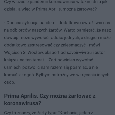
Czy w czasie pandemii koronawirusa w takim dniu jak
dzisiaj, a więc w Prima Aprilis, można żartować?
- Obecna sytuacja pandemii dodatkowo uwrażliwia nas
na odbiorców naszych żartów. Warto pamiętać, że nasz
dowcip może wywołać radość jednych, a drugich może
dodatkowo zestresować czy zniesmaczyć - mówi
Wojciech S. Wocław, ekspert od savoir-vivre’u i autor
książek na ten temat. - Żart powinien wywołać
uśmiech, pozwolić nam razem się pośmiać, a nie
komuś z kogoś. Byłbym ostrożny we wkręcaniu innych
osób.
Prima Aprilis. Czy można żartować z
koronawirusa?
Czy to znaczy, że żarty typu: "Kochanie, jeden z