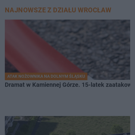
NAJNOWSZE Z DZIAŁU WROCŁAW
ATAK NOŻOWNIKA NA DOLNYM ŚLĄSKU
Dramat w Kamiennej Górze. 15-latek zaatakow