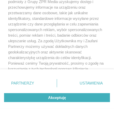
podmioty z Grupy ZPR Media uzyskujemy dostęp i
przechowujemy informacje na urządzeniu oraz
przetwarzamy dane osobowe, takie jak unikalne
Żaden utwór zamieszczony w serwisie nie może być powielany i
rozpowszechniany lub dalej rozpowszechniany w jakikolwiek sposób (w
identyfikatory, standardowe informacje wysyłane przez
tym także elektroniczny lub mechaniczny) na jakimkolwiek polu
urządzenie czy dane przeglądania w celu zapewniania
eksploatacji w jakiejkolwiek formie, włącznie z umieszczaniem w Internecie
spersonalizowanych reklam, wybór spersonalizowanych
bez pisemnej zgody właściciela praw. Jakiekolwiek użycie lub
wykorzystanie utworów w całości lub w części z naruszeniem prawa, tzn.
treści, pomiar reklam i treści, badanie odbiorców oraz
bez właściwej zgody, jest zabronione pod groźbą kary i może być ścigane
ulepszanie usług. Za zgodą Użytkownika my i Zaufani
prawnie.
Partnerzy możemy używać dokładnych danych
geolokalizacyjnych oraz aktywnie skanować
charakterystykę urządzenia do celów identyfikacji.
Ponieważ cenimy Twoją prywatność, prosimy o zgodę na
korzystanie z tych technologii poprzez kliknięcie
„Akceptuję”. Zgoda jest dobrowolna i zawsze możesz ją
O nas
zmienić/wycofać klikając przycisk ustawień prywatności
PARTNERZY
USTAWIENIA
znajdujący się w lewym dolnym rogu strony
. Niektóre
Informacje prawne
rodzaje przetwarzania danych nie wymagają zgody
Akceptuję
użytkownika, ale masz prawo sprzeciwić się takiemu
Nasze serwisy
przetwarzaniu. Preferencje będą miały zastosowanie tylko
© 2026 Grupa ZPR Media
na tej witrynie.