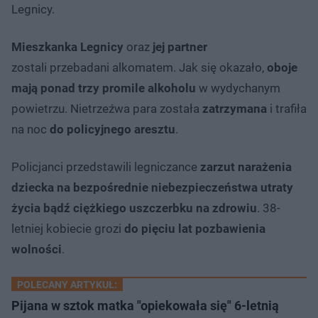
Legnicy.
Mieszkanka Legnicy
oraz
jej partner
zostali przebadani alkomatem. Jak się okazało,
oboje
mają ponad trzy promile alkoholu
w wydychanym
powietrzu. Nietrzeźwa para została
zatrzymana
i trafiła
na noc
do policyjnego aresztu
.
Policjanci przedstawili legniczance
zarzut narażenia
dziecka na bezpośrednie niebezpieczeństwa utraty
życia bądź ciężkiego uszczerbku na zdrowiu
. 38-
letniej kobiecie grozi
do pięciu lat pozbawienia
wolności
.
POLECANY ARTYKUŁ:
Pijana w sztok matka "opiekowała się" 6-letnią