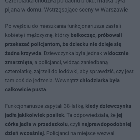
Czterolatka chodziła po dachu bloku, matka była
pijana w domu. Wstrząsające sceny w Warszawie
Po wejściu do mieszkania funkcjonariusze zastali
kobietę i mężczyznę, którzy
bełkocząc, próbowali
przekazać policjantom, że dziecku nie dzieje się
żadna krzywda
. Dziewczynka była jednak
widocznie
zmarznięta
, a policjanci, widząc zaniedbaną
czterolatkę, zajrzeli do lodówki, aby sprawdzić, czy jest
tam coś do jedzenia. Wewnątrz
chłodziarka była
całkowicie pusta
.
Funkcjonariusze zapytali 38-latkę,
kiedy dziewczynka
jadła jakikolwiek posiłek
. Ta odpowiedziała, że
jej
córka jadła w przedszkolu
, czyli
najprawdopodobniej
dzień wcześniej
. Policjanci na miejsce wezwali