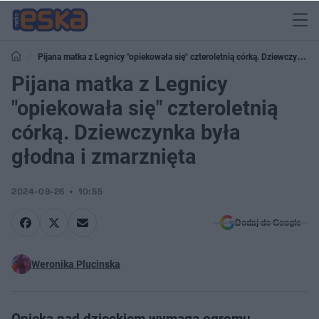
Pijana matka z Legnicy "opiekowała się" czteroletnią córką. Dziewczynka
była głodna i zmarznięta
Pijana matka z Legnicy
"opiekowała się" czteroletnią
córką. Dziewczynka była
głodna i zmarznięta
2024-09-26
10:55
Dodaj do Google
Weronika Plucinska
Opieka nad dzieckiem wymaga ogromu