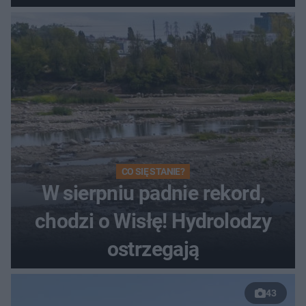
Toruniu
CO SIĘ STANIE?
W sierpniu padnie rekord,
chodzi o Wisłę! Hydrolodzy
ostrzegają
43