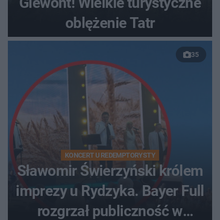
Giewont! Wielkie turystyczne
oblężenie Tatr
35
KONCERT U REDEMPTORYSTY
Sławomir Świerzyński królem
imprezy u Rydzyka. Bayer Full
rozgrzał publiczność w