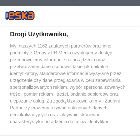
Drogi Użytkowniku,
My, naszych 1162 zaufanych partnerów oraz inne
Żaden utwór zamieszczony w serwisie nie może być powielany i
podmioty z Grupy ZPR Media uzyskujemy dostęp i
rozpowszechniany lub dalej rozpowszechniany w jakikolwiek sposób (w
tym także elektroniczny lub mechaniczny) na jakimkolwiek polu
przechowujemy informacje na urządzeniu oraz
eksploatacji w jakiejkolwiek formie, włącznie z umieszczaniem w
przetwarzamy dane osobowe, takie jak unikalne
Internecie bez pisemnej zgody właściciela praw. Jakiekolwiek użycie lub
identyfikatory, standardowe informacje wysyłane przez
wykorzystanie utworów w całości lub w części z naruszeniem prawa,
tzn. bez właściwej zgody, jest zabronione pod groźbą kary i może być
urządzenie czy dane przeglądania w celu zapewniania
ścigane prawnie.
spersonalizowanych reklam, wybór spersonalizowanych
treści, pomiar reklam i treści, badanie odbiorców oraz
ulepszanie usług. Za zgodą Użytkownika my i Zaufani
Partnerzy możemy używać dokładnych danych
geolokalizacyjnych oraz aktywnie skanować
charakterystykę urządzenia do celów identyfikacji.
Ponieważ cenimy Twoją prywatność, prosimy o zgodę na
O nas
korzystanie z tych technologii poprzez kliknięcie