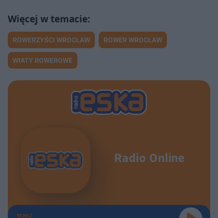
ROWERZYŚCI WROCŁAW
ROWER WROCŁAW
WIATY ROWEROWE
Radio Online
TERAZ