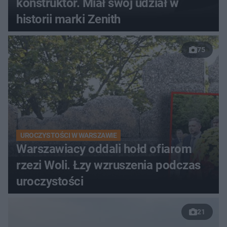
konstruktor. Miał swój udział w
historii marki Zenith
75
UROCZYSTOŚCI W WARSZAWIE
Warszawiacy oddali hołd ofiarom
rzezi Woli. Łzy wzruszenia podczas
uroczystości
21