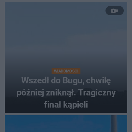
50 %!"
6
WIADOMOŚCI
Wszedł do Bugu, chwilę
później zniknął. Tragiczny
finał kąpieli