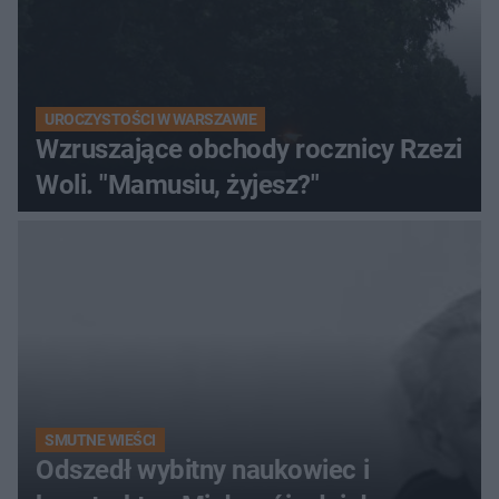
UROCZYSTOŚCI W WARSZAWIE
Wzruszające obchody rocznicy Rzezi
Woli. "Mamusiu, żyjesz?"
SMUTNE WIEŚCI
Odszedł wybitny naukowiec i