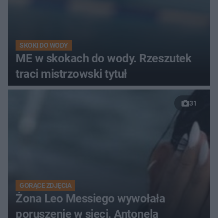
SKOKI DO WODY
ME w skokach do wody. Rzeszutek
traci mistrzowski tytuł
31
GORĄCE ZDJĘCIA
Żona Leo Messiego wywołała
poruszenie w sieci. Antonela