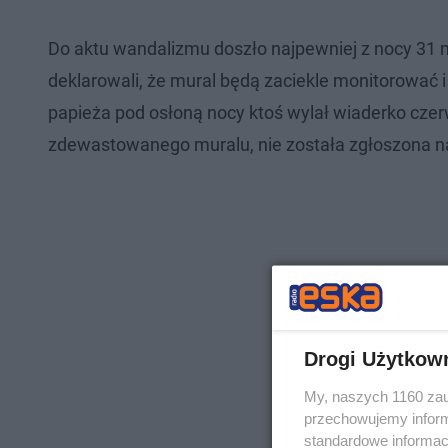
Do aktu wandalizmu doszło najpewniej z nocy 31 m
deklarowali, że mural będą zaciekle monitorować i
papieża pod osłoną nocy ktoś wylał wiaderko czer
zdewastowanego muralu, nie została zgłoszona na
Drogi Użytkow
My, naszych 1160 zau
przechowujemy informa
standardowe informac