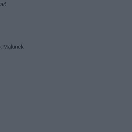
wać
6
. Malunek