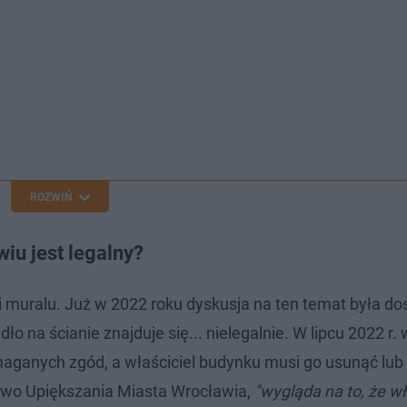
ROZWIŃ
iu jest legalny?
i muralu. Już w 2022 roku dyskusja na ten temat była do
 na ścianie znajduje się... nielegalnie. W lipcu 2022 r.
maganych zgód, a właściciel budynku musi go usunąć lub
stwo Upiększania Miasta Wrocławia,
"wygląda na to, że wł