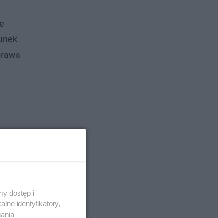
ie
runek
Sprawa
y dostęp i
lne identyfikatory,
iania