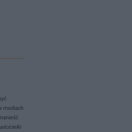
syć
 w mediach
 nanieść
aścicielki