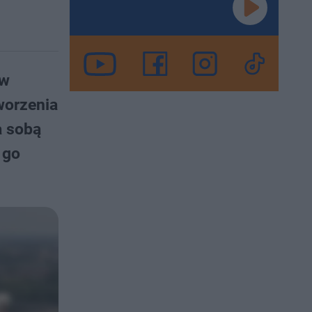
 w
worzenia
a sobą
 go