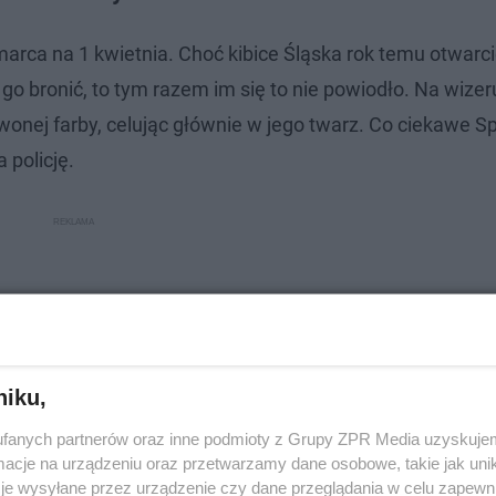
arca na 1 kwietnia. Choć kibice Śląska rok temu otwarc
 go bronić, to tym razem im się to nie powiodło. Na wize
wonej farby, celując głównie w jego twarz. Co ciekawe 
 policję.
niku,
fanych partnerów oraz inne podmioty z Grupy ZPR Media uzyskujem
cje na urządzeniu oraz przetwarzamy dane osobowe, takie jak unika
je wysyłane przez urządzenie czy dane przeglądania w celu zapewn