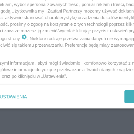
klam, wybór spersonalizowanych treści, pomiar reklam i treści, bad
 zgodą Użytkownika my i Zaufani Partnerzy możemy używać dokład
az aktywnie skanować charakterystykę urządzenia do celów identyfi
nkiem Jana Pawła II
ść, prosimy o zgodę na korzystanie z tych technologii poprzez klikn
a i zawsze możesz ją zmienić/wycofać klikając przycisk ustawień pr
ce Śląska Wrocław. Sympatycy WKS-u postanowili wziąć 
ogu strony
. Niektóre rodzaje przetwarzania danych nie wymagaj
iwić się takiemu przetwarzaniu. Preferencje będą miały zastosowanie
 stanu. Malunek nie ucierpiał w jakiś nadzwyczajny spo
Podczas czyszczenia muralu obecny był patrol policji
szymi informacjami, abyś mógł świadomie i komfortowo korzystać z
gółowe informacje dotyczące przetwarzania Twoich danych znajdzi
s
oraz po kliknięciu w „Ustawienia”.
USTAWIENIA