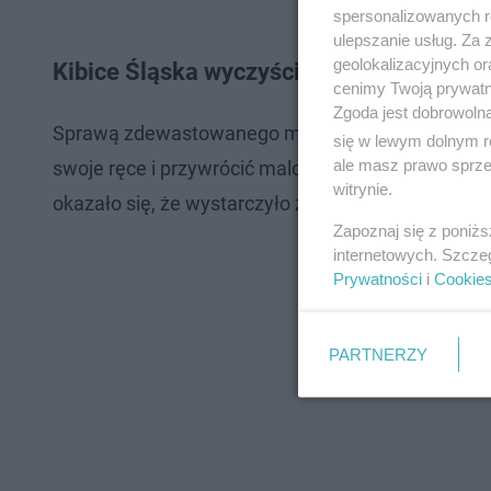
spersonalizowanych re
ulepszanie usług. Za
geolokalizacyjnych or
Kibice Śląska wyczyścili mural z wizeru
cenimy Twoją prywatno
Zgoda jest dobrowoln
Sprawą zdewastowanego muralu zajęli się... kibi
się w lewym dolnym r
ale masz prawo sprzec
swoje ręce i przywrócić malowidło do poprzedniego
witrynie.
okazało się, że wystarczyło zmyć czerwoną farbę. 
Zapoznaj się z poniż
internetowych. Szcze
Prywatności
i
Cookie
PARTNERZY