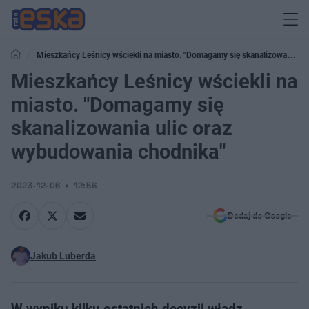
Mieszkańcy Leśnicy wściekli na miasto. "Domagamy się skanalizowania
ulic oraz wybudowania chodnika"
Mieszkańcy Leśnicy wściekli na
miasto. "Domagamy się
skanalizowania ulic oraz
wybudowania chodnika"
2023-12-06
12:56
Dodaj do Google
Jakub Luberda
W wyniku kilku ostatnich decyzji władz