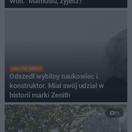
Woli. "Mamusiu, żyjesz?"
SMUTNE WIEŚCI
Odszedł wybitny naukowiec i
konstruktor. Miał swój udział w
historii marki Zenith
75