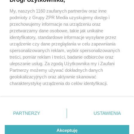
My, naszych 1160 zaufanych partnerów oraz inne
Żaden utwór zamieszczony w serwisie nie może być powielany i
podmioty z Grupy ZPR Media uzyskujemy dostęp i
rozpowszechniany lub dalej rozpowszechniany w jakikolwiek sposób (w
tym także elektroniczny lub mechaniczny) na jakimkolwiek polu
przechowujemy informacje na urządzeniu oraz
eksploatacji w jakiejkolwiek formie, włącznie z umieszczaniem w
przetwarzamy dane osobowe, takie jak unikalne
Internecie bez pisemnej zgody właściciela praw. Jakiekolwiek użycie lub
identyfikatory, standardowe informacje wysyłane przez
wykorzystanie utworów w całości lub w części z naruszeniem prawa,
tzn. bez właściwej zgody, jest zabronione pod groźbą kary i może być
urządzenie czy dane przeglądania w celu zapewniania
ścigane prawnie.
spersonalizowanych reklam, wybór spersonalizowanych
treści, pomiar reklam i treści, badanie odbiorców oraz
ulepszanie usług. Za zgodą Użytkownika my i Zaufani
Partnerzy możemy używać dokładnych danych
geolokalizacyjnych oraz aktywnie skanować
charakterystykę urządzenia do celów identyfikacji.
Ponieważ cenimy Twoją prywatność, prosimy o zgodę na
O nas
korzystanie z tych technologii poprzez kliknięcie
Informacje prawne
„Akceptuję”. Zgoda jest dobrowolna i zawsze możesz ją
zmienić/wycofać klikając przycisk ustawień prywatności
PARTNERZY
USTAWIENIA
Nasze serwisy
znajdujący się w lewym dolnym rogu strony
. Niektóre
rodzaje przetwarzania danych nie wymagają zgody
© 2026 Grupa ZPR Media
Akceptuję
użytkownika, ale masz prawo sprzeciwić się takiemu