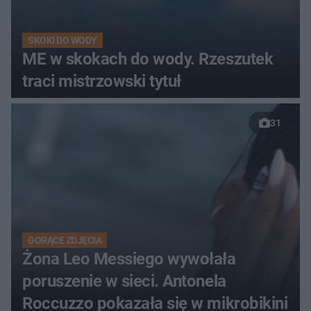
SKOKI DO WODY
ME w skokach do wody. Rzeszutek
traci mistrzowski tytuł
31
GORĄCE ZDJĘCIA
Żona Leo Messiego wywołała
poruszenie w sieci. Antonela
Roccuzzo pokazała się w mikrobikini