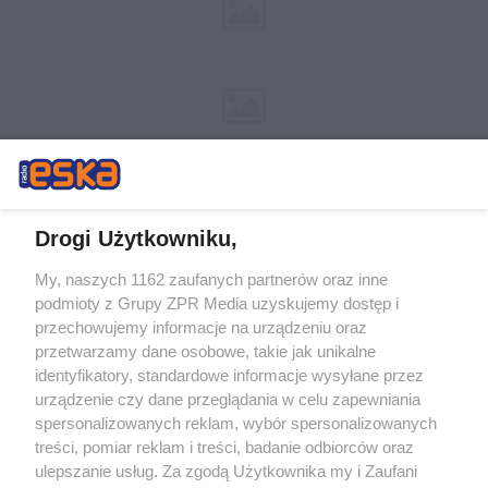
Drogi Użytkowniku,
My, naszych 1162 zaufanych partnerów oraz inne
Żaden utwór zamieszczony w serwisie nie może być powielany i
podmioty z Grupy ZPR Media uzyskujemy dostęp i
rozpowszechniany lub dalej rozpowszechniany w jakikolwiek sposób (w
przechowujemy informacje na urządzeniu oraz
tym także elektroniczny lub mechaniczny) na jakimkolwiek polu
eksploatacji w jakiejkolwiek formie, włącznie z umieszczaniem w
przetwarzamy dane osobowe, takie jak unikalne
Internecie bez pisemnej zgody właściciela praw. Jakiekolwiek użycie lub
identyfikatory, standardowe informacje wysyłane przez
wykorzystanie utworów w całości lub w części z naruszeniem prawa,
tzn. bez właściwej zgody, jest zabronione pod groźbą kary i może być
urządzenie czy dane przeglądania w celu zapewniania
ścigane prawnie.
spersonalizowanych reklam, wybór spersonalizowanych
treści, pomiar reklam i treści, badanie odbiorców oraz
ulepszanie usług. Za zgodą Użytkownika my i Zaufani