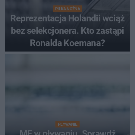
PIŁKA NOŻNA
Reprezentacja Holandii wciąż
bez selekcjonera. Kto zastąpi
Ronalda Koemana?
PŁYWANIE
ME w pływaniu. Sprawdź