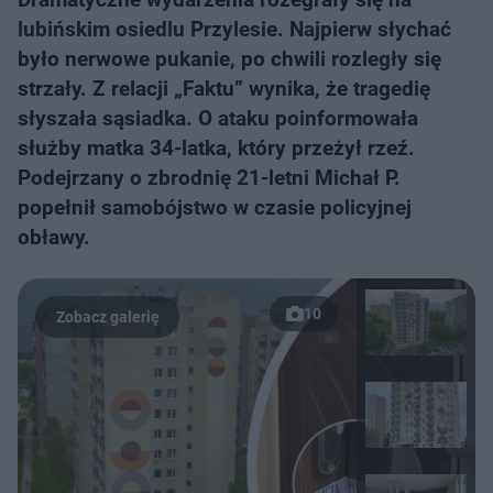
lubińskim osiedlu Przylesie. Najpierw słychać
było nerwowe pukanie, po chwili rozległy się
strzały. Z relacji „Faktu” wynika, że tragedię
słyszała sąsiadka. O ataku poinformowała
służby matka 34-latka, który przeżył rzeź.
Podejrzany o zbrodnię 21-letni Michał P.
popełnił samobójstwo w czasie policyjnej
obławy.
10