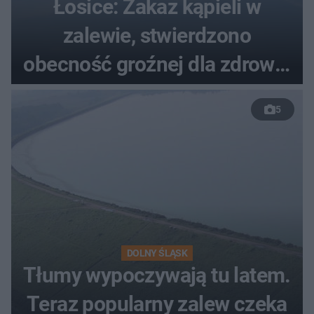
Łosice: Zakaz kąpieli w
zalewie, stwierdzono
obecność groźnej dla zdrowia
bakterii
5
DOLNY ŚLĄSK
Tłumy wypoczywają tu latem.
Teraz popularny zalew czeka