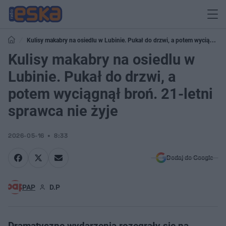
Kulisy makabry na osiedlu w Lubinie. Pukał do drzwi, a potem wyciągnął
broń. 21-letni sprawca nie żyje
Kulisy makabry na osiedlu w
Lubinie. Pukał do drzwi, a
potem wyciągnął broń. 21-letni
sprawca nie żyje
2026-05-16
8:33
Dodaj do Google
PAP
D.P
Dramatyczne wydarzenia rozegrały się na