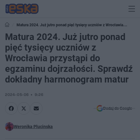
Matura 2024. Już jutro ponad pięć tysięcy uczniów z Wrocławia
przystąpi do egzaminu dojrzałości. Sprawdź dokładny harmonogram matur
Matura 2024. Już jutro ponad
pięć tysięcy uczniów z
Wrocławia przystąpi do
egzaminu dojrzałości. Sprawdź
dokładny harmonogram matur
2024-05-06
9:26
Dodaj do Google
Weronika Plucinska