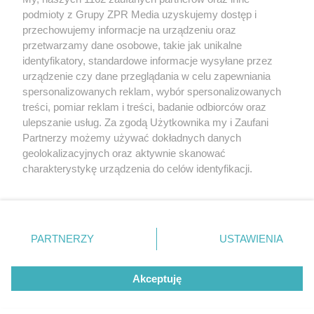
Żaden utwór zamieszczony w serwisie nie może być powielany i
podmioty z Grupy ZPR Media uzyskujemy dostęp i
rozpowszechniany lub dalej rozpowszechniany w jakikolwiek sposób (w
tym także elektroniczny lub mechaniczny) na jakimkolwiek polu
przechowujemy informacje na urządzeniu oraz
eksploatacji w jakiejkolwiek formie, włącznie z umieszczaniem w
przetwarzamy dane osobowe, takie jak unikalne
Internecie bez pisemnej zgody właściciela praw. Jakiekolwiek użycie lub
identyfikatory, standardowe informacje wysyłane przez
wykorzystanie utworów w całości lub w części z naruszeniem prawa,
tzn. bez właściwej zgody, jest zabronione pod groźbą kary i może być
urządzenie czy dane przeglądania w celu zapewniania
ścigane prawnie.
spersonalizowanych reklam, wybór spersonalizowanych
treści, pomiar reklam i treści, badanie odbiorców oraz
ulepszanie usług. Za zgodą Użytkownika my i Zaufani
Partnerzy możemy używać dokładnych danych
geolokalizacyjnych oraz aktywnie skanować
charakterystykę urządzenia do celów identyfikacji.
Ponieważ cenimy Twoją prywatność, prosimy o zgodę na
O nas
korzystanie z tych technologii poprzez kliknięcie
Informacje prawne
„Akceptuję”. Zgoda jest dobrowolna i zawsze możesz ją
zmienić/wycofać klikając przycisk ustawień prywatności
PARTNERZY
USTAWIENIA
Nasze serwisy
znajdujący się w lewym dolnym rogu strony
. Niektóre
rodzaje przetwarzania danych nie wymagają zgody
© 2026 Grupa ZPR Media
Akceptuję
użytkownika, ale masz prawo sprzeciwić się takiemu
przetwarzaniu. Preferencje będą miały zastosowanie tylko
na tej witrynie.