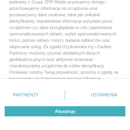
podmioty z Grupy ZPR Media uzyskujemy dostęp i
przechowujemy informacje na urządzeniu oraz
przetwarzamy dane osobowe, takie jak unikalne
identyfikatory, standardowe informacje wysyłane przez
urządzenie czy dane przeglądania w celu zapewniania
spersonalizowanych reklam, wybór spersonalizowanych
treści, pomiar reklam i treści, badanie odbiorców oraz
ulepszanie usług. Za zgodą Użytkownika my i Zaufani
Partnerzy możemy używać dokładnych danych
geolokalizacyjnych oraz aktywnie skanować
charakterystykę urządzenia do celów identyfikacji.
Ponieważ cenimy Twoją prywatność, prosimy o zgodę na
korzystanie z tych technologii poprzez kliknięcie
„Akceptuję”. Zgoda jest dobrowolna i zawsze możesz ją
zmienić/wycofać klikając przycisk ustawień prywatności
PARTNERZY
USTAWIENIA
znajdujący się w lewym dolnym rogu strony
. Niektóre
rodzaje przetwarzania danych nie wymagają zgody
Akceptuję
użytkownika, ale masz prawo sprzeciwić się takiemu
przetwarzaniu. Preferencje będą miały zastosowanie tylko
na tej witrynie.