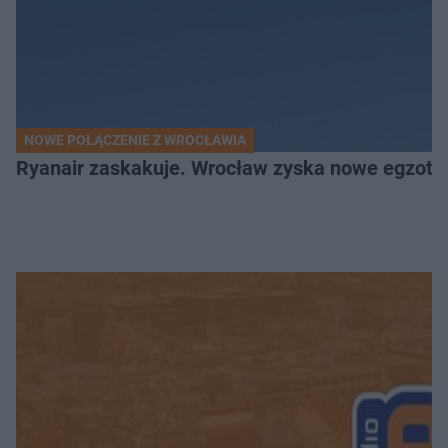
NOWE POŁĄCZENIE Z WROCŁAWIA
Ryanair zaskakuje. Wrocław zyska nowe egzoty