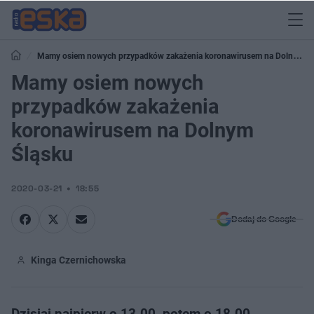
Mamy osiem nowych przypadków zakażenia koronawirusem na Dolnym
Śląsku
Mamy osiem nowych
przypadków zakażenia
koronawirusem na Dolnym
Śląsku
2020-03-21
18:55
Dodaj do Google
Kinga Czernichowska
Dzisiaj najpierw o 13.00, potem o 18.00