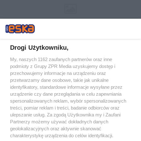
Drogi Użytkowniku,
My, naszych 1162 zaufanych partnerów oraz inne
Żaden utwór zamieszczony w serwisie nie może być powielany i
podmioty z Grupy ZPR Media uzyskujemy dostęp i
rozpowszechniany lub dalej rozpowszechniany w jakikolwiek sposób (w
tym także elektroniczny lub mechaniczny) na jakimkolwiek polu
przechowujemy informacje na urządzeniu oraz
eksploatacji w jakiejkolwiek formie, włącznie z umieszczaniem w
przetwarzamy dane osobowe, takie jak unikalne
Internecie bez pisemnej zgody właściciela praw. Jakiekolwiek użycie lub
identyfikatory, standardowe informacje wysyłane przez
wykorzystanie utworów w całości lub w części z naruszeniem prawa,
tzn. bez właściwej zgody, jest zabronione pod groźbą kary i może być
urządzenie czy dane przeglądania w celu zapewniania
ścigane prawnie.
spersonalizowanych reklam, wybór spersonalizowanych
treści, pomiar reklam i treści, badanie odbiorców oraz
ulepszanie usług. Za zgodą Użytkownika my i Zaufani
Partnerzy możemy używać dokładnych danych
geolokalizacyjnych oraz aktywnie skanować
charakterystykę urządzenia do celów identyfikacji.