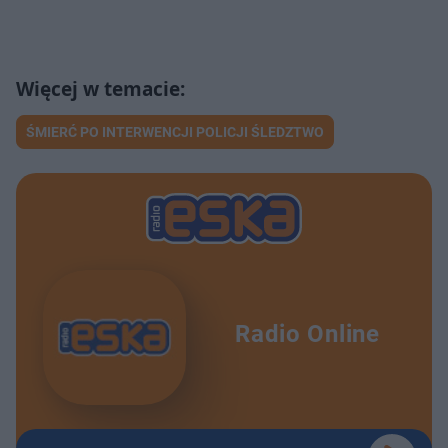
ŚMIERĆ PO INTERWENCJI POLICJI ŚLEDZTWO
Radio Online