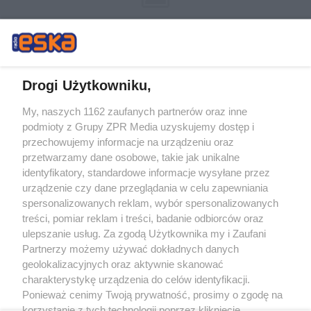
Drogi Użytkowniku,
My, naszych 1162 zaufanych partnerów oraz inne
Żaden utwór zamieszczony w serwisie nie może być powielany i
podmioty z Grupy ZPR Media uzyskujemy dostęp i
rozpowszechniany lub dalej rozpowszechniany w jakikolwiek sposób (w
tym także elektroniczny lub mechaniczny) na jakimkolwiek polu
przechowujemy informacje na urządzeniu oraz
eksploatacji w jakiejkolwiek formie, włącznie z umieszczaniem w Internecie
przetwarzamy dane osobowe, takie jak unikalne
bez pisemnej zgody właściciela praw. Jakiekolwiek użycie lub
wykorzystanie utworów w całości lub w części z naruszeniem prawa, tzn.
identyfikatory, standardowe informacje wysyłane przez
bez właściwej zgody, jest zabronione pod groźbą kary i może być ścigane
urządzenie czy dane przeglądania w celu zapewniania
prawnie.
spersonalizowanych reklam, wybór spersonalizowanych
treści, pomiar reklam i treści, badanie odbiorców oraz
ulepszanie usług. Za zgodą Użytkownika my i Zaufani
Partnerzy możemy używać dokładnych danych
geolokalizacyjnych oraz aktywnie skanować
charakterystykę urządzenia do celów identyfikacji.
O nas
Ponieważ cenimy Twoją prywatność, prosimy o zgodę na
korzystanie z tych technologii poprzez kliknięcie