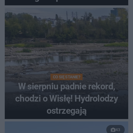
Toruniu
CO SIĘ STANIE?
W sierpniu padnie rekord,
chodzi o Wisłę! Hydrolodzy
ostrzegają
43