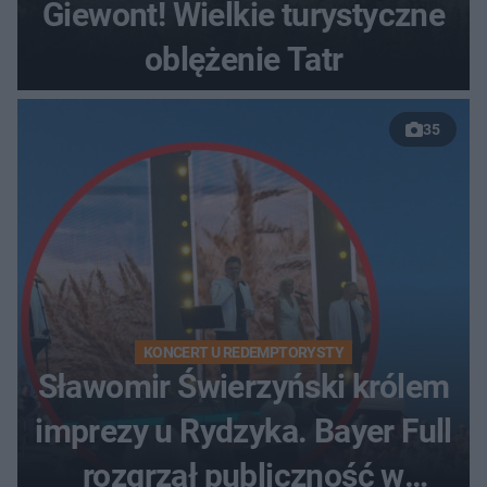
Giewont! Wielkie turystyczne
oblężenie Tatr
35
KONCERT U REDEMPTORYSTY
Sławomir Świerzyński królem
imprezy u Rydzyka. Bayer Full
rozgrzał publiczność w