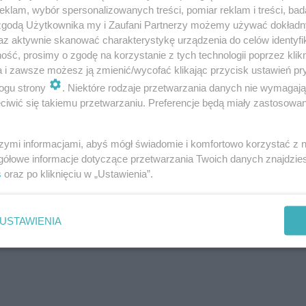
klam, wybór spersonalizowanych treści, pomiar reklam i treści, bad
e z ramienia Nowej Lewicy
.
Wybory odbędą się 7 kwietn
 zgodą Użytkownika my i Zaufani Partnerzy możemy używać dokład
az aktywnie skanować charakterystykę urządzenia do celów identyfi
ść, prosimy o zgodę na korzystanie z tych technologii poprzez klikn
a i zawsze możesz ją zmienić/wycofać klikając przycisk ustawień pr
 oficjalna lista kandydatów
ogu strony
. Niektóre rodzaje przetwarzania danych nie wymagaj
iwić się takiemu przetwarzaniu. Preferencje będą miały zastosowanie
, a o stanowisko prezydenta Wrocławia zawalczy sześciu
szymi informacjami, abyś mógł świadomie i komfortowo korzystać z
gółowe informacje dotyczące przetwarzania Twoich danych znajdzi
s
oraz po kliknięciu w „Ustawienia”.
USTAWIENIA