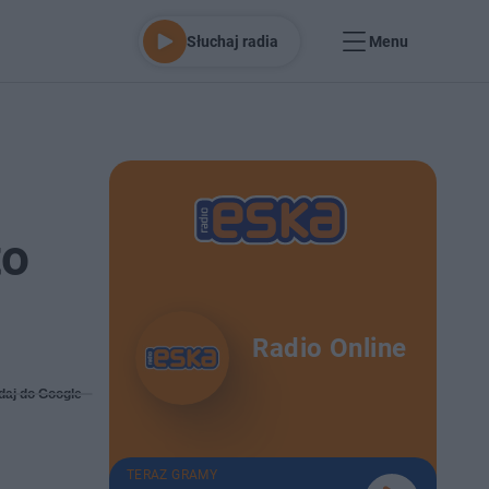
Słuchaj radia
Menu
to
Radio Online
daj do Google
TERAZ GRAMY