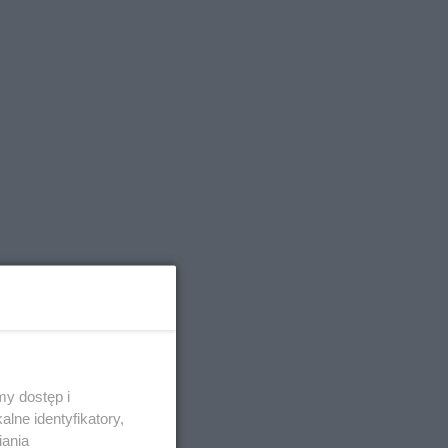
y dostęp i
lne identyfikatory,
ryk, który
iania