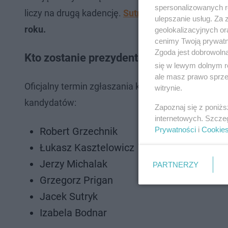
spersonalizowanych re
liczy na drugą kadencję.
Sutryk kandydował będzi
ulepszanie usług. Za
roku.
geolokalizacyjnych or
cenimy Twoją prywatno
Zgoda jest dobrowoln
Kto zostanie prezydentem Wrocławia? Oto
się w lewym dolnym r
ale masz prawo sprzec
Oficjalny termin zgłaszania kandydatów już minął
witrynie.
kandydatów:
Zapoznaj się z poniż
internetowych. Szcze
Prywatności
i
Cookie
Robert Grzechnik
Łukasz Kasztelowicz
Jerzy Michalak
PARTNERZY
Grzegorz Prigan
Jacek Sutryk
Izabela Bodnar