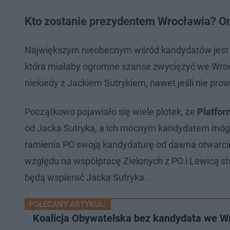
Kto zostanie prezydentem Wrocławia? O
Największym nieobecnym wśród kandydatów jes
która miałaby ogromne szanse zwyciężyć we Wro
niekiedy z Jackiem Sutrykiem, nawet jeśli nie pro
Początkowo pojawiało się wiele plotek, że
Platfor
od Jacka Sutryka, a ich mocnym kandydatem móg
ramienia PO swoją kandydaturę od dawna otwarci
względu na współpracę Zielonych z PO i Lewicą stwi
będą wspierać Jacka Sutryka.
POLECANY ARTYKUŁ:
Koalicja Obywatelska bez kandydata we Wr