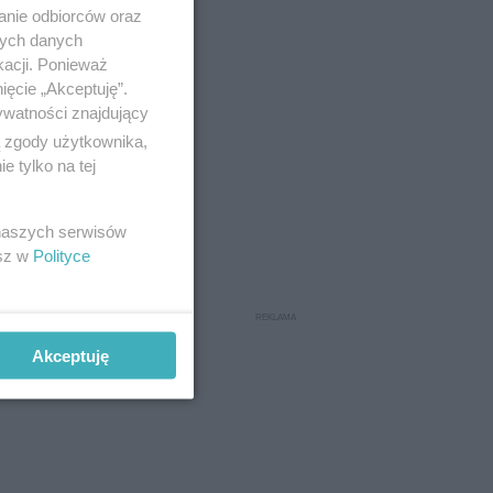
anie odbiorców oraz
ia 2024
nych danych
kacji. Ponieważ
ięcie „Akceptuję”.
ywatności znajdujący
ą zgody użytkownika,
 tylko na tej
 naszych serwisów
esz w
Polityce
Akceptuję