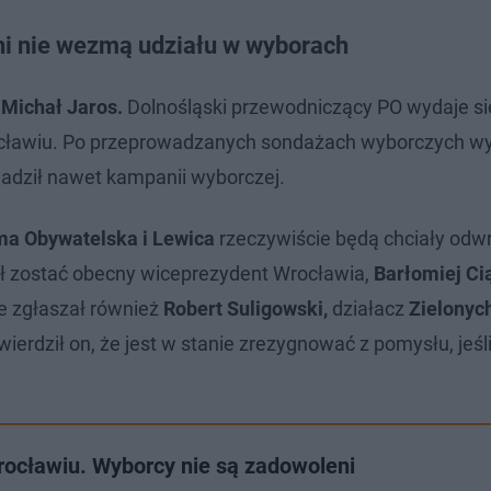
ni nie wezmą udziału w wyborach
t
Michał Jaros.
Dolnośląski przewodniczący PO wydaje si
cławiu. Po przeprowadzanych sondażach wyborczych w
wadził nawet kampanii wyborczej.
ma Obywatelska i Lewica
rzeczywiście będą chciały odwr
ł zostać obecny wiceprezydent Wrocławia,
Barłomiej Ci
e zgłaszał również
Robert Suligowski,
działacz
Zielonyc
erdził on, że jest w stanie zrezygnować z pomysłu, jeśli 
ocławiu. Wyborcy nie są zadowoleni