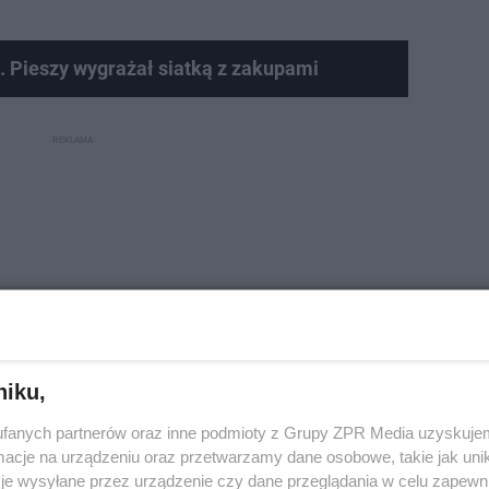
h. Pieszy wygrażał siatką z zakupami
niku,
fanych partnerów oraz inne podmioty z Grupy ZPR Media uzyskujem
cje na urządzeniu oraz przetwarzamy dane osobowe, takie jak unika
rcie zgłosił już obecny prezydent Wrocławia, Jacek Sut
je wysyłane przez urządzenie czy dane przeglądania w celu zapewn