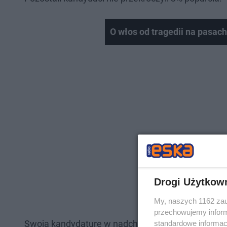
O włos od tragedii na pasac
Drogi Użytkow
My, naszych 1162 zau
przechowujemy informa
Swoją kandydaturę w nadchodzących wyborach otwa
standardowe informac