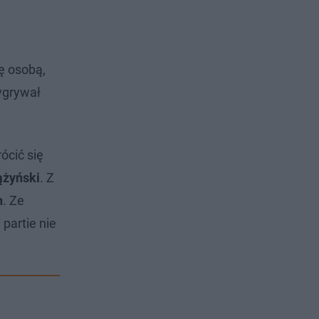
ę osobą,
ygrywał
ócić się
ążyński
. Z
h
. Ze
partie nie