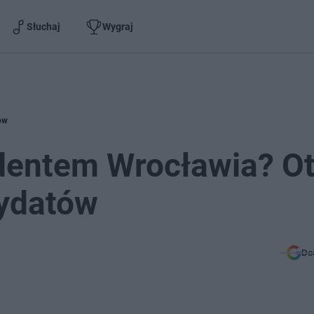
Słuchaj
Wygraj
ów
ydentem Wrocławia? O
dydatów
Do