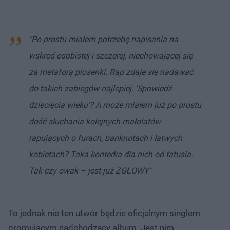
"Po prostu miałem potrzebę napisania na
wskroś osobistej i szczerej, niechowającej się
za metaforą piosenki. Rap zdaje się nadawać
do takich zabiegów najlepiej. 'Spowiedź
dziecięcia wieku'? A może miałem już po prostu
dość słuchania kolejnych małolatów
rapujących o furach, banknotach i łatwych
kobietach? Taka konterka dla nich od tatusia.
Tak czy owak – jest już ZGŁOWY"
To jednak nie ten utwór będzie oficjalnym singlem
promującym nadchodzący album. Jest nim