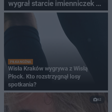
wygrał starcie imienniczek na
pełnym stadionie
PIŁKA NOŻNA
Wisła Kraków wygrywa z Wisłą
Płock. Kto rozstrzygnął losy
spotkania?
62