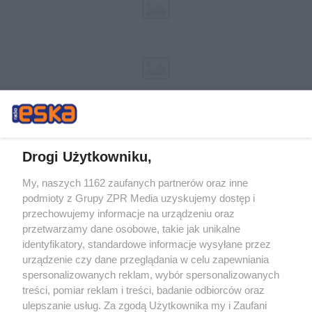
Drogi Użytkowniku,
My, naszych 1162 zaufanych partnerów oraz inne
Żaden utwór zamieszczony w serwisie nie może być powielany i
podmioty z Grupy ZPR Media uzyskujemy dostęp i
rozpowszechniany lub dalej rozpowszechniany w jakikolwiek sposób (w
tym także elektroniczny lub mechaniczny) na jakimkolwiek polu
przechowujemy informacje na urządzeniu oraz
eksploatacji w jakiejkolwiek formie, włącznie z umieszczaniem w Internecie
przetwarzamy dane osobowe, takie jak unikalne
bez pisemnej zgody właściciela praw. Jakiekolwiek użycie lub
wykorzystanie utworów w całości lub w części z naruszeniem prawa, tzn.
identyfikatory, standardowe informacje wysyłane przez
bez właściwej zgody, jest zabronione pod groźbą kary i może być ścigane
urządzenie czy dane przeglądania w celu zapewniania
prawnie.
spersonalizowanych reklam, wybór spersonalizowanych
treści, pomiar reklam i treści, badanie odbiorców oraz
ulepszanie usług. Za zgodą Użytkownika my i Zaufani