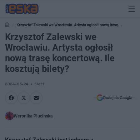
Krzysztof Zalewski we Wrocławiu. Artysta ogłosił nową trasę
koncertową. Ile kosztują bilety?
Krzysztof Zalewski we
Wrocławiu. Artysta ogłosił
nową trasę koncertową. Ile
kosztują bilety?
2024-05-24
14:11
Dodaj do Google
Weronika Plucinska
Krzysztof Zalewski jest jednym z